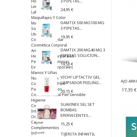
Hombre
3 PIPETAS...
Limpieza
24,95 €
Labiales
Maquillajes Y Color
DAMTIX 500 MG100 MG
Mascarillas
3 PIPETAS...
Solares
Utensilios
19,95 €
Cosmética Capilar
Cosmética Corporal
DAMTIX 200 MG40 MG 3
Anticelulíticos
PIPETAS SOLUCION...
Hidratantes Corporales
Perfumes Y Colonias
19,50 €
Exfoliantes Corporales
Manos Y Uñas
VICHY LIFTACTIV GEL
Nutricosmética
AJO ARK
LIMPIADOR PEELING...
Cosmetica De Pies
Pacs Cosméticos
17,35 €
20,15 €
Cosmetica Facial Piel Sensible
Higiene
SUAVINEX SEL SET
Corporal
BOMBAS
Intima
EFERVECENTES...
Ocular
Capilar
15,25 €
Complementos
Infantil
TIJERITA INFANTIL