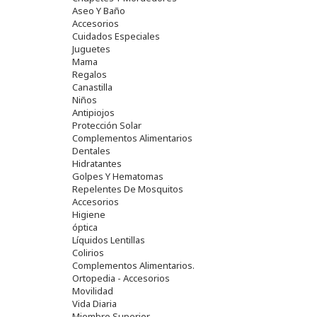
Aseo Y Baño
Accesorios
Cuidados Especiales
Juguetes
Mama
Regalos
Canastilla
Niños
Antipiojos
Protección Solar
Complementos Alimentarios
Dentales
Hidratantes
Golpes Y Hematomas
Repelentes De Mosquitos
Accesorios
Higiene
óptica
Líquidos Lentillas
Colirios
Complementos Alimentarios.
Ortopedia - Accesorios
Movilidad
Vida Diaria
Miembro Superior