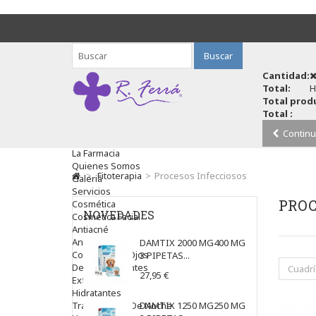
Buscar
Cantidad:
Total:
H
Total produ
Total :
Continu
La Farmacia
Quienes Somos
>
Fitoterapia
>
Procesos Infecciosos
Galeria
Servicios
PROC
Cosmética
NOVEDADES
Cosmética Facial
Antiacné
Antiedad
DAMTIX 2000 MG400 MG
Contorno De Ojos
3 PIPETAS...
Despigmentantes
Cuadrí
27,95 €
Exfoliantes
Hidratantes
Tratamientos De Noche
DAMTIX 1250 MG250 MG