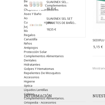
Bebé
SUAVINEX SEL...
Alimentación Y Complementos
10,15 €
Chupetes Y Mordedores
Aseo Y Baño
Accesorios
SUAVINEX SEL SET
Cuidados Especiales
JUGUETES DE BAÑO...
Juguetes
18,55 €
Mama
Regalos
Canastilla
SEDIFLU
Niños
5,15 €
Antipiojos
Protección Solar
Complementos Alimentarios
Dentales
Hidratantes
Mostrand
Golpes Y Hematomas
Repelentes De Mosquitos
Accesorios
Higiene
óptica
Líquidos Lentillas
Colirios
INFORMACIÓN
NUEST
Complementos Alimentarios.
Ortopedia - Accesorios