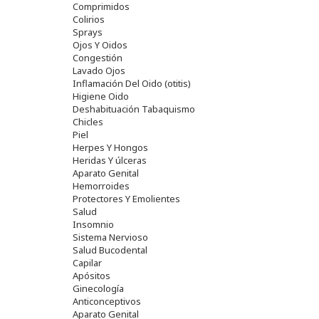
Comprimidos
Colirios
Sprays
Ojos Y Oidos
Congestión
Lavado Ojos
Inflamación Del Oido (otitis)
Higiene Oido
Deshabituación Tabaquismo
Chicles
Piel
Herpes Y Hongos
Heridas Y úlceras
Aparato Genital
Hemorroides
Protectores Y Emolientes
Salud
Insomnio
Sistema Nervioso
Salud Bucodental
Capilar
Apósitos
Ginecología
Anticonceptivos
Aparato Genital