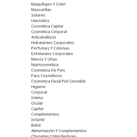
Maquillajes Y Color
Mascarillas
Solares
Utensilios
Cosmética Capilar
Cosmética Corporal
Anticelulíticos
Hidratantes Corporales
Perfumes Y Colonias
Exfoliantes Corporales
Manos Y Uñas
Nutricosmética
Cosmetica De Pies
Pacs Cosméticos
Cosmetica Facial Piel Sensible
Higiene
Corporal
Intima
Ocular
Capilar
Complementos
Infantil
Bebé
Alimentación Y Complementos
Chupetes Y Mordedores