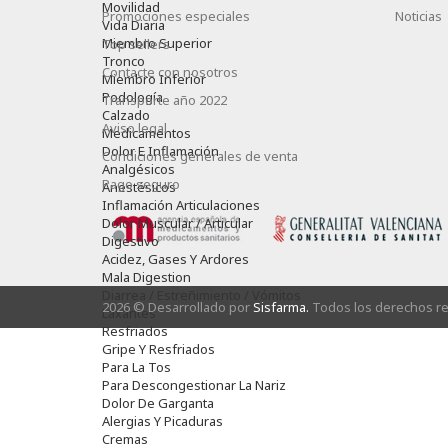
Movilidad
Promociones especiales
Noticias
Vida Diaria
Miembro Superior
Top sellers
Tronco
Contacte con nosotros
Miembro Inferior
Podología
Transporte año 2022
Calzado
Aviso legal
Medicamentos
Dolor E Inflamación
Condiciones generales de venta
Analgésicos
Pago seguro
Anestésicos
Inflamación Articulaciones
Dolor Muscular / Articular
Digestivo
Acidez, Gases Y Ardores
Mala Digestion
Diarrea / Estreñimiento / Vómitos
2026 © Desarrollado por
Sisfarma.
Todos los derechos r
Laxantes
Resfriados
Gripe Y Resfriados
Para La Tos
Para Descongestionar La Nariz
Dolor De Garganta
Alergias Y Picaduras
Cremas