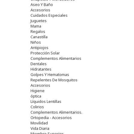
Aseo Y Baño
Accesorios
Cuidados Especiales
Juguetes
Mama
Regalos
Canastilla
Niños
Antipiojos
Protección Solar
Complementos Alimentarios
Dentales
Hidratantes
Golpes Y Hematomas
Repelentes De Mosquitos
Accesorios
Higiene
óptica
Líquidos Lentillas
Colirios
Complementos Alimentarios.
Ortopedia - Accesorios
Movilidad
Vida Diaria
Miembro Superior