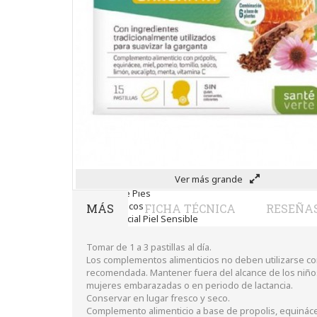
Hombre
Limpieza
Labiales
Maquillajes Y Color
Mascarillas
Solares
Utensilios
Cosmética Capilar
Cosmética Corporal
Anticelulíticos
Hidratantes Corporales
Perfumes Y Colonias
Exfoliantes Corporales
Manos Y Uñas
Ver más grande
Nutricosmética
Cosmetica De Pies
Pacs Cosméticos
MÁS
FICHA TÉCNICA
RESEÑA
Cosmetica Facial Piel Sensible
Higiene
Corporal
Tomar de 1 a 3 pastillas al día.
Intima
Los complementos alimenticios no deben utilizarse co
Ocular
recomendada. Mantener fuera del alcance de los niñ
Capilar
mujeres embarazadas o en periodo de lactancia.
Complementos
Conservar en lugar fresco y seco.
Infantil
Complemento alimenticio a base de propolis, equinácea,