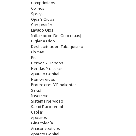
Comprimidos
Colirios
Sprays
Ojos Y Oidos
Congestión
Lavado Ojos
Inflamación Del Oido (otitis)
Higiene Oido
Deshabituación Tabaquismo
Chicles
Piel
Herpes Y Hongos
Heridas Y úlceras
Aparato Genital
Hemorroides
Protectores Y Emolientes
Salud
Insomnio
Sistema Nervioso
Salud Bucodental
Capilar
Apósitos
Ginecología
Anticonceptivos
Aparato Genital