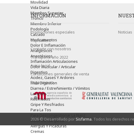
Movilidad
Vida Diaria
Miembro Superior
INFORMACIÓN
NUEST
Tronco
Miembro Inferior
Podología
Promociones especiales
Noticias
Calzado
Medicamentos
Top sellers
Dolor E Inflamación
Contacte con nosotros
Analgésicos
Anestésicos
Transporte año 2022
Inflamación Articulaciones
Aviso legal
Dolor Muscular / Articular
Digestivo
Condiciones generales de venta
Acidez, Gases Y Ardores
Pago seguro
Mala Digestion
Diarrea / Estreñimiento / Vómitos
Laxantes
Resfriados
Gripe Y Resfriados
Para La Tos
Para Descongestionar La Nariz
2026 © Desarrollado por
Sisfarma.
Todos los derechos r
Dolor De Garganta
Alergias Y Picaduras
Cremas