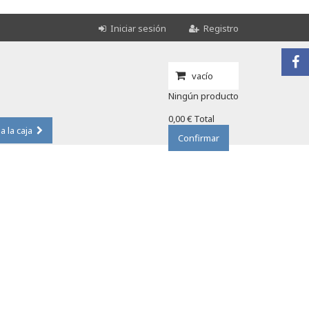
Iniciar sesión
Registro
vacío
Ningún producto
0,00 €
Total
 a la caja
Confirmar