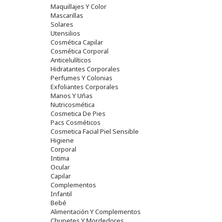
Maquillajes Y Color
Mascarillas
Solares
Utensilios
Cosmética Capilar
Cosmética Corporal
Anticelulíticos
Hidratantes Corporales
Perfumes Y Colonias
Exfoliantes Corporales
Manos Y Uñas
Nutricosmética
Cosmetica De Pies
Pacs Cosméticos
Cosmetica Facial Piel Sensible
Higiene
Corporal
Intima
Ocular
Capilar
Complementos
Infantil
Bebé
Alimentación Y Complementos
Chupetes Y Mordedores