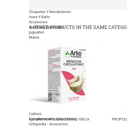
Bebé
Alimentación Y Complementos
Chupetes Y Mordedores
Aseo Y Baño
Accesorios
4 OTHER PRODUCTS IN THE SAME CATEGO
Cuidados Especiales
Juguetes
Mama
Regalos
Canastilla
Niños
Antipiojos
Protección Solar
Complementos Alimentarios
Dentales
Hidratantes
Golpes Y Hematomas
Repelentes De Mosquitos
Accesorios
Higiene
óptica
Líquidos Lentillas
Colirios
Complementos Alimentarios.
AJO ARKOCAPSULAS 330 MG 100 CA
PROPOLI
Ortopedia - Accesorios