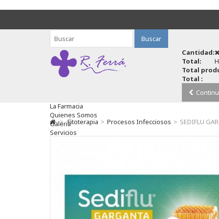
Buscar
Cantidad:
Total:
H
Total produ
Total :
Continu
La Farmacia
Quienes Somos
>
Fitoterapia
>
Procesos Infecciosos
>
SEDIFLU GAR
Galeria
Servicios
Cosmética
Cosmética Facial
Antiacné
Antiedad
Contorno De Ojos
Despigmentantes
Exfoliantes
Hidratantes
Tratamientos De Noche