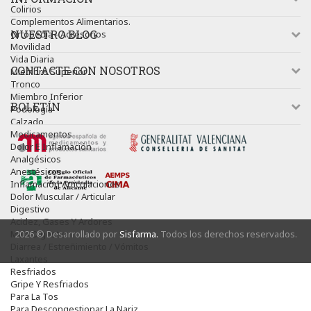
Colirios
Complementos Alimentarios.
NUESTRO BLOG
Ortopedia - Accesorios
Movilidad
Vida Diaria
CONTACTE CON NOSOTROS
Miembro Superior
Tronco
Miembro Inferior
BOLETÍN
Podología
Calzado
Medicamentos
Dolor E Inflamación
Analgésicos
Anestésicos
Inflamación Articulaciones
Dolor Muscular / Articular
Digestivo
Acidez, Gases Y Ardores
Mala Digestion
2026 © Desarrollado por
Sisfarma.
Todos los derechos reservados.
Diarrea / Estreñimiento / Vómitos
Laxantes
Resfriados
Gripe Y Resfriados
Para La Tos
Para Descongestionar La Nariz