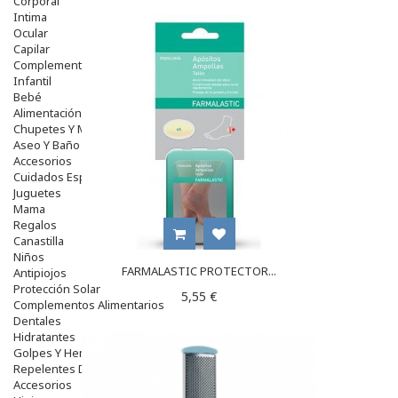
Corporal
Intima
Ocular
Capilar
Complementos
Infantil
Bebé
Alimentación Y Complementos
Chupetes Y Mordedores
Aseo Y Baño
Accesorios
Cuidados Especiales
Juguetes
Mama
Regalos
Canastilla
Niños
FARMALASTIC PROTECTOR...
Antipiojos
Protección Solar
5,55 €
Complementos Alimentarios
Dentales
Hidratantes
Golpes Y Hematomas
Repelentes De Mosquitos
Accesorios