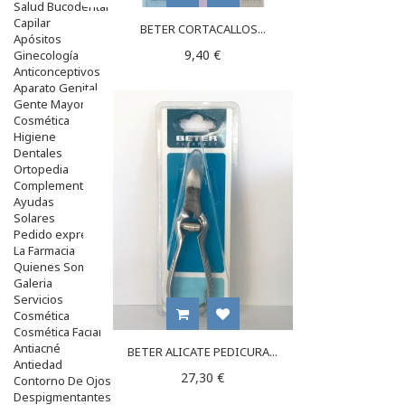
Salud Bucodental
Capilar
BETER CORTACALLOS...
Apósitos
9,40 €
Ginecología
Anticonceptivos
Aparato Genital
Gente Mayor
Cosmética
Higiene
Dentales
Ortopedia
Complementos Nutricionales.
Ayudas
Solares
Pedido express
La Farmacia
Quienes Somos
Galeria
Servicios
Cosmética
Cosmética Facial
Antiacné
BETER ALICATE PEDICURA...
Antiedad
27,30 €
Contorno De Ojos
Despigmentantes