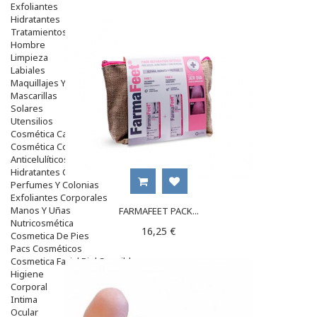
Exfoliantes
Hidratantes
Tratamientos De Noche
Hombre
Limpieza
Labiales
Maquillajes Y Color
Mascarillas
Solares
Utensilios
Cosmética Capilar
Cosmética Corporal
Anticelulíticos
Hidratantes Corporales
Perfumes Y Colonias
Exfoliantes Corporales
Manos Y Uñas
FARMAFEET PACK...
Nutricosmética
16,25 €
Cosmetica De Pies
Pacs Cosméticos
Cosmetica Facial Piel Sensible
Higiene
Corporal
Intima
Ocular