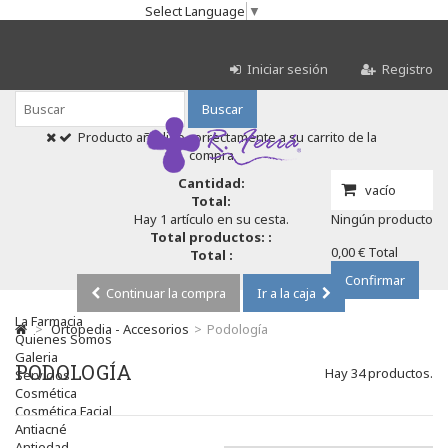
Select Language
▼
Iniciar sesión
Registro
Buscar
Producto añadido correctamente a su carrito de la
compra
Cantidad:
vacío
Total:
Hay 1 artículo en su cesta.
Ningún producto
Total productos: :
0,00 €
Total
Total :
Confirmar
Continuar la compra
Ir a la caja
La Farmacia
>
Ortopedia - Accesorios
>
Podología
Quienes Somos
Galeria
PODOLOGÍA
Hay 34 productos.
Servicios
Cosmética
Cosmética Facial
Antiacné
Antiedad