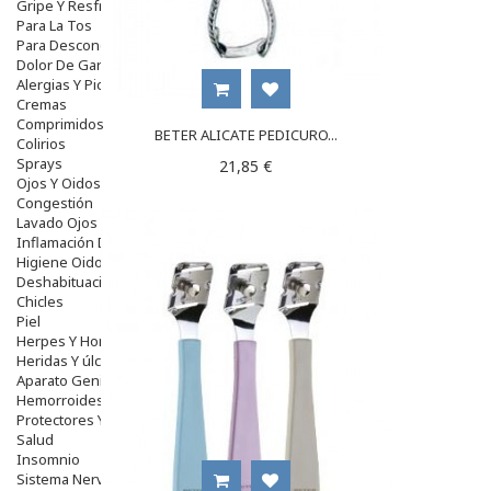
Gripe Y Resfriados
Para La Tos
Para Descongestionar La Nariz
Dolor De Garganta
Alergias Y Picaduras
Cremas
Comprimidos
BETER ALICATE PEDICURO...
Colirios
Sprays
21,85 €
Ojos Y Oidos
Congestión
Lavado Ojos
Inflamación Del Oido (otitis)
Higiene Oido
Deshabituación Tabaquismo
Chicles
Piel
Herpes Y Hongos
Heridas Y úlceras
Aparato Genital
Hemorroides
Protectores Y Emolientes
Salud
Insomnio
Sistema Nervioso