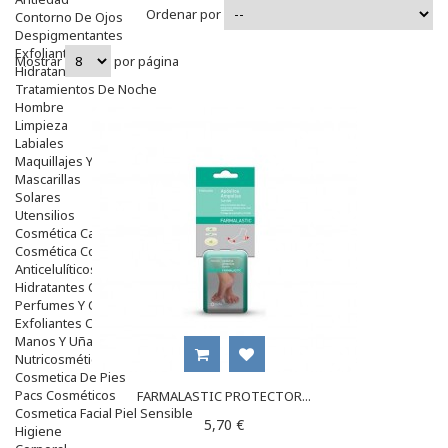
Ordenar por
Contorno De Ojos
Despigmentantes
Exfoliantes
Mostrar
por página
Hidratantes
Tratamientos De Noche
Hombre
Limpieza
Labiales
Maquillajes Y Color
Mascarillas
Solares
Utensilios
Cosmética Capilar
Cosmética Corporal
Anticelulíticos
Hidratantes Corporales
Perfumes Y Colonias
Exfoliantes Corporales
Manos Y Uñas
Nutricosmética
Cosmetica De Pies
Pacs Cosméticos
FARMALASTIC PROTECTOR...
Cosmetica Facial Piel Sensible
5,70 €
Higiene