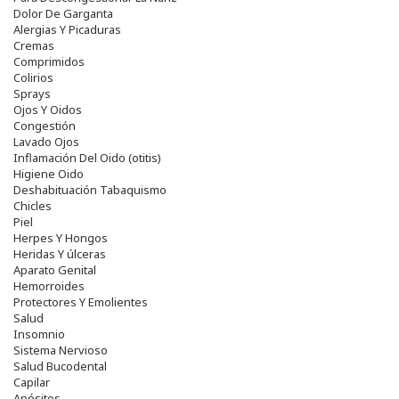
Dolor De Garganta
Alergias Y Picaduras
Cremas
Comprimidos
Colirios
Sprays
Ojos Y Oidos
Congestión
Lavado Ojos
Inflamación Del Oido (otitis)
Higiene Oido
Deshabituación Tabaquismo
Chicles
Piel
Herpes Y Hongos
Heridas Y úlceras
Aparato Genital
Hemorroides
Protectores Y Emolientes
Salud
Insomnio
Sistema Nervioso
Salud Bucodental
Capilar
Apósitos