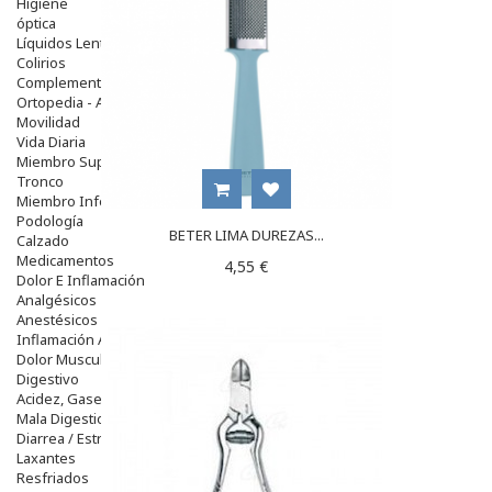
Higiene
óptica
Líquidos Lentillas
Colirios
Complementos Alimentarios.
Ortopedia - Accesorios
Movilidad
Vida Diaria
Miembro Superior
Tronco
Miembro Inferior
Podología
BETER LIMA DUREZAS...
Calzado
Medicamentos
4,55 €
Dolor E Inflamación
Analgésicos
Anestésicos
Inflamación Articulaciones
Dolor Muscular / Articular
Digestivo
Acidez, Gases Y Ardores
Mala Digestion
Diarrea / Estreñimiento / Vómitos
Laxantes
Resfriados