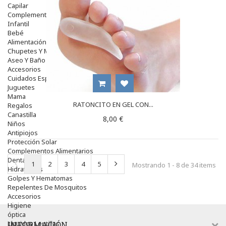
Capilar
Complementos
Infantil
Bebé
Alimentación Y Complementos
Chupetes Y Mordedores
Aseo Y Baño
Accesorios
Cuidados Especiales
Juguetes
Mama
RATONCITO EN GEL CON...
Regalos
Canastilla
8,00 €
Niños
Antipiojos
Protección Solar
Complementos Alimentarios
Dentales
1
2
3
4
5
Mostrando 1 - 8 de 34 items
Hidratantes
Golpes Y Hematomas
Repelentes De Mosquitos
Accesorios
Higiene
óptica
Líquidos Lentillas
INFORMACIÓN