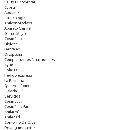
Salud Bucodental
Capilar
Apósitos
Ginecología
Anticonceptivos
Aparato Genital
Gente Mayor
Cosmética
Higiene
Dentales
Ortopedia
Complementos Nutricionales.
Ayudas
Solares
Pedido express
La Farmacia
Quienes Somos
Galeria
Servicios
Cosmética
Cosmética Facial
Antiacné
Antiedad
Contorno De Ojos
Despigmentantes