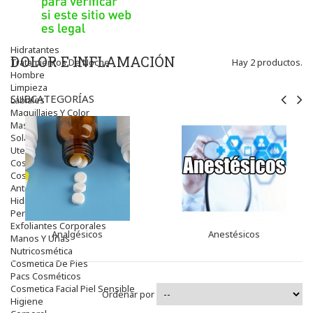
Contorno De Ojos
Despigmentantes
Exfoliantes
Hidratantes
DOLOR E INFLAMACIÓN
Tratamientos De Noche
Hay 2 productos.
Hombre
Limpieza
SUBCATEGORÍAS
Labiales
Maquillajes Y Color
Mascarillas
Solares
Utensilios
Cosmética Capilar
Cosmética Corporal
Anticelulíticos
Hidratantes Corporales
Perfumes Y Colonias
Exfoliantes Corporales
Analgésicos
Anestésicos
Manos Y Uñas
Nutricosmética
Cosmetica De Pies
Pacs Cosméticos
Cosmetica Facial Piel Sensible
Ordenar por
Higiene