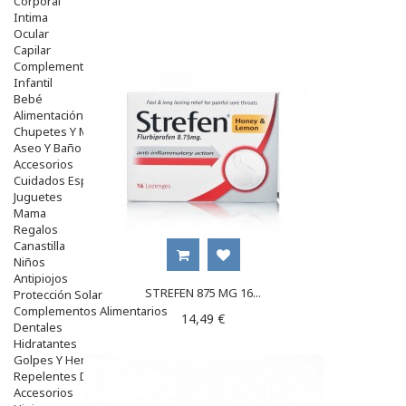
Corporal
Intima
Ocular
Capilar
Complementos
Infantil
Bebé
Alimentación Y Complementos
Chupetes Y Mordedores
Aseo Y Baño
Accesorios
Cuidados Especiales
Juguetes
Mama
Regalos
Canastilla
Niños
Antipiojos
STREFEN 875 MG 16...
Protección Solar
Complementos Alimentarios
14,49 €
Dentales
Hidratantes
Golpes Y Hematomas
Repelentes De Mosquitos
Accesorios