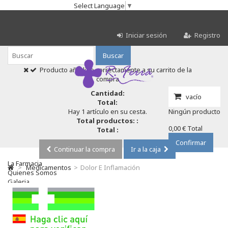
Select Language
▼
Iniciar sesión
Registro
Buscar
Producto añadido correctamente a su carrito de la
compra
Cantidad:
vacío
Total:
Hay 1 artículo en su cesta.
Ningún producto
Total productos: :
0,00 €
Total
Total :
Confirmar
Continuar la compra
Ir a la caja
La Farmacia
>
Medicamentos
>
Dolor E Inflamación
Quienes Somos
Galeria
Servicios
Cosmética
Cosmética Facial
Antiacné
Antiedad