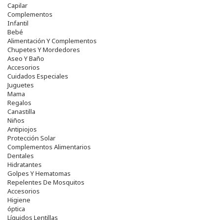
Capilar
Complementos
Infantil
Bebé
Alimentación Y Complementos
Chupetes Y Mordedores
Aseo Y Baño
Accesorios
Cuidados Especiales
Juguetes
Mama
Regalos
Canastilla
Niños
Antipiojos
Protección Solar
Complementos Alimentarios
Dentales
Hidratantes
Golpes Y Hematomas
Repelentes De Mosquitos
Accesorios
Higiene
óptica
Líquidos Lentillas