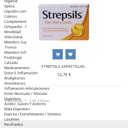
Higiene
óptica
Líquidos Lentillas
Colirios
Complementos Alimentarios.
Ortopedia - Accesorios
Movilidad
Vida Diaria
Miembro Superior
Tronco
Miembro Inferior
Podología
Calzado
STREPSILS 24 PASTILLAS...
Medicamentos
Dolor E Inflamación
12,75 €
Analgésicos
Anestésicos
Inflamación Articulaciones
Dolor Muscular / Articular
Digestivo
Mostrando 1 - 2 de 2 items
Acidez, Gases Y Ardores
Mala Digestion
Diarrea / Estreñimiento / Vómitos
Laxantes
Resfriados