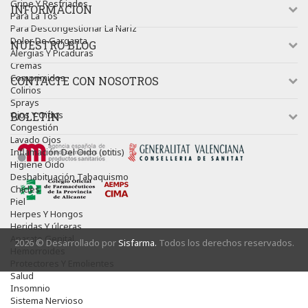
Gripe Y Resfriados
INFORMACIÓN
Para La Tos
Para Descongestionar La Nariz
Dolor De Garganta
NUESTRO BLOG
Alergias Y Picaduras
Cremas
Comprimidos
CONTACTE CON NOSOTROS
Colirios
Sprays
Ojos Y Oidos
BOLETÍN
Congestión
Lavado Ojos
Inflamación Del Oido (otitis)
Higiene Oido
Deshabituación Tabaquismo
Chicles
Piel
Herpes Y Hongos
Heridas Y úlceras
Aparato Genital
2026 © Desarrollado por
Sisfarma.
Todos los derechos reservados.
Hemorroides
Protectores Y Emolientes
Salud
Insomnio
Sistema Nervioso