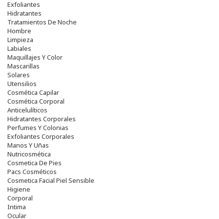
Exfoliantes
Hidratantes
Tratamientos De Noche
Hombre
Limpieza
Labiales
Maquillajes Y Color
Mascarillas
Solares
Utensilios
Cosmética Capilar
Cosmética Corporal
Anticelulíticos
Hidratantes Corporales
Perfumes Y Colonias
Exfoliantes Corporales
Manos Y Uñas
Nutricosmética
Cosmetica De Pies
Pacs Cosméticos
Cosmetica Facial Piel Sensible
Higiene
Corporal
Intima
Ocular