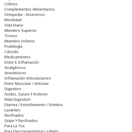
Colirios
Complementos Alimentarios.
Ortopedia - Accesorios
Movilidad
Vida Diaria
Miembro Superior
Tronco
Miembro Inferior
Podología
Calzado
Medicamentos
Dolor E Inflamación
Analgésicos
Anestésicos
Inflamación Articulaciones
Dolor Muscular / Articular
Digestivo
Acidez, Gases Y Ardores
Mala Digestion
Diarrea / Estreñimiento / Vómitos
Laxantes
Resfriados
Gripe Y Resfriados
Para La Tos
Para Descongestionar La Nariz