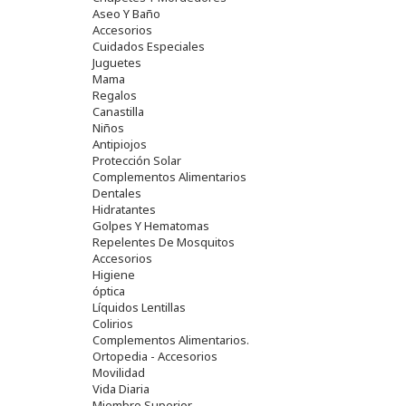
Aseo Y Baño
Accesorios
Cuidados Especiales
Juguetes
Mama
Regalos
Canastilla
Niños
Antipiojos
Protección Solar
Complementos Alimentarios
Dentales
Hidratantes
Golpes Y Hematomas
Repelentes De Mosquitos
Accesorios
Higiene
óptica
Líquidos Lentillas
Colirios
Complementos Alimentarios.
Ortopedia - Accesorios
Movilidad
Vida Diaria
Miembro Superior