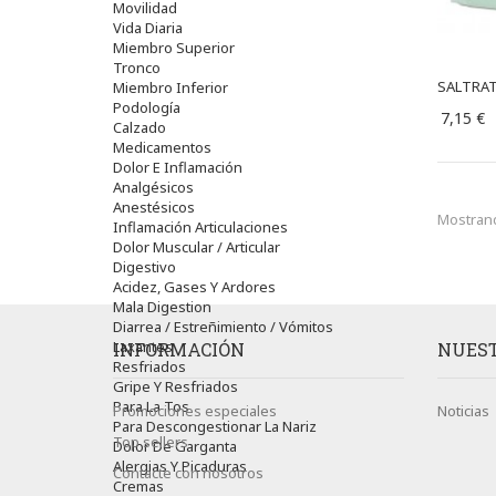
Movilidad
Vida Diaria
Miembro Superior
Tronco
SALTRAT
Miembro Inferior
Podología
7,15 €
Calzado
Medicamentos
Dolor E Inflamación
Analgésicos
Anestésicos
Mostrand
Inflamación Articulaciones
Dolor Muscular / Articular
Digestivo
Acidez, Gases Y Ardores
Mala Digestion
Diarrea / Estreñimiento / Vómitos
Laxantes
INFORMACIÓN
NUEST
Resfriados
Gripe Y Resfriados
Para La Tos
Promociones especiales
Noticias
Para Descongestionar La Nariz
Top sellers
Dolor De Garganta
Alergias Y Picaduras
Contacte con nosotros
Cremas