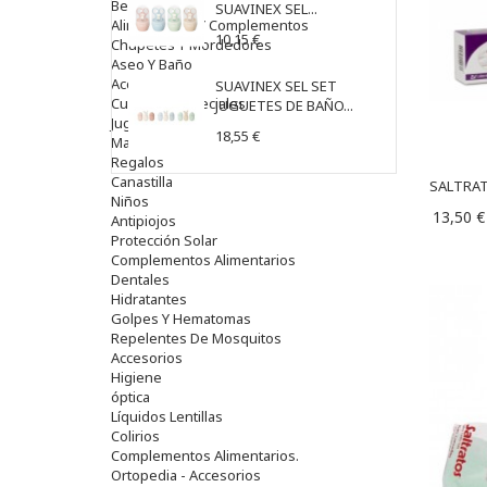
Bebé
SUAVINEX SEL...
Alimentación Y Complementos
10,15 €
Chupetes Y Mordedores
Aseo Y Baño
Accesorios
SUAVINEX SEL SET
Cuidados Especiales
JUGUETES DE BAÑO...
Juguetes
18,55 €
Mama
Regalos
Canastilla
SALTRAT
Niños
13,50 €
Antipiojos
Protección Solar
Complementos Alimentarios
Dentales
Hidratantes
Golpes Y Hematomas
Repelentes De Mosquitos
Accesorios
Higiene
óptica
Líquidos Lentillas
Colirios
Complementos Alimentarios.
Ortopedia - Accesorios