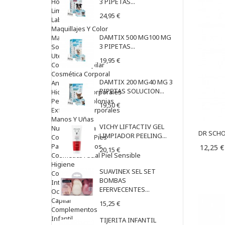
Hombre
3 PIPETAS...
Limpieza
24,95 €
Labiales
Maquillajes Y Color
DAMTIX 500 MG100 MG
Mascarillas
3 PIPETAS...
Solares
Utensilios
19,95 €
Cosmética Capilar
Cosmética Corporal
DAMTIX 200 MG40 MG 3
Anticelulíticos
PIPETAS SOLUCION...
Hidratantes Corporales
Perfumes Y Colonias
19,50 €
Exfoliantes Corporales
Manos Y Uñas
VICHY LIFTACTIV GEL
Nutricosmética
DR SCHOL
LIMPIADOR PEELING...
Cosmetica De Pies
Pacs Cosméticos
12,25 €
20,15 €
Cosmetica Facial Piel Sensible
Higiene
SUAVINEX SEL SET
Corporal
BOMBAS
Intima
EFERVECENTES...
Ocular
Capilar
15,25 €
Complementos
Infantil
TIJERITA INFANTIL