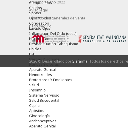
Transporte año 2022
Comprimidos
Colirios
Aviso legal
Sprays
Ojos Y Oidos
Condiciones generales de venta
Congestión
Pago seguro
Lavado Ojos
Inflamación Del Oido (otitis)
Higiene Oido
Deshabituación Tabaquismo
Chicles
Piel
Herpes Y Hongos
2026 © Desarrollado por
Sisfarma.
Todos los derechos r
Heridas Y úlceras
Aparato Genital
Hemorroides
Protectores Y Emolientes
Salud
Insomnio
Sistema Nervioso
Salud Bucodental
Capilar
Apósitos
Ginecología
Anticonceptivos
Aparato Genital