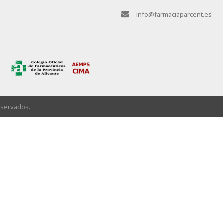
info@farmaciaparcent.es
eservados.