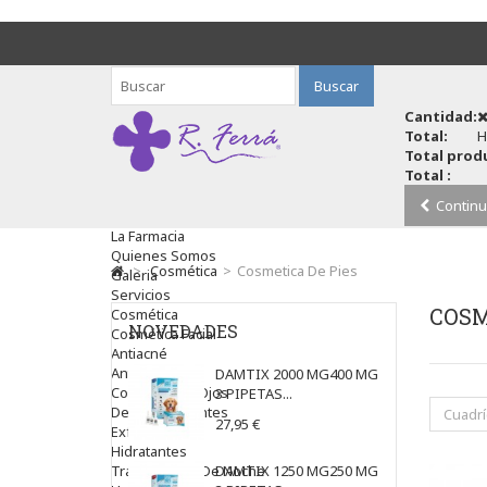
Buscar
Cantidad:
Total:
H
Total produ
Total :
Continu
La Farmacia
Quienes Somos
>
Cosmética
>
Cosmetica De Pies
Galeria
Servicios
COSM
Cosmética
NOVEDADES
Cosmética Facial
Antiacné
Antiedad
DAMTIX 2000 MG400 MG
Contorno De Ojos
3 PIPETAS...
Despigmentantes
Cuadrí
27,95 €
Exfoliantes
Hidratantes
Tratamientos De Noche
DAMTIX 1250 MG250 MG