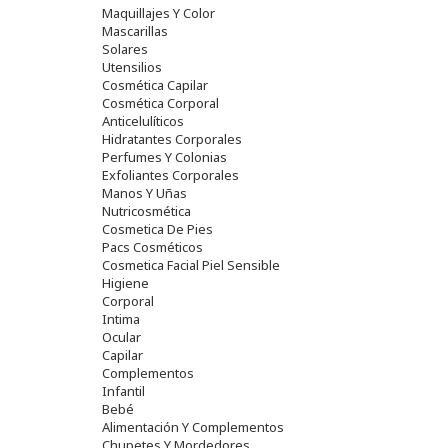
Maquillajes Y Color
Mascarillas
Solares
Utensilios
Cosmética Capilar
Cosmética Corporal
Anticelulíticos
Hidratantes Corporales
Perfumes Y Colonias
Exfoliantes Corporales
Manos Y Uñas
Nutricosmética
Cosmetica De Pies
Pacs Cosméticos
Cosmetica Facial Piel Sensible
Higiene
Corporal
Intima
Ocular
Capilar
Complementos
Infantil
Bebé
Alimentación Y Complementos
Chupetes Y Mordedores