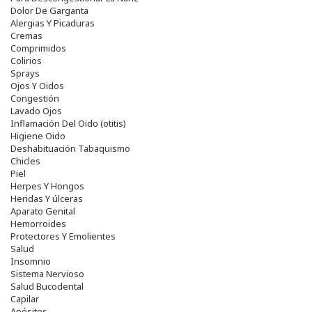
Dolor De Garganta
Alergias Y Picaduras
Cremas
Comprimidos
Colirios
Sprays
Ojos Y Oidos
Congestión
Lavado Ojos
Inflamación Del Oido (otitis)
Higiene Oido
Deshabituación Tabaquismo
Chicles
Piel
Herpes Y Hongos
Heridas Y úlceras
Aparato Genital
Hemorroides
Protectores Y Emolientes
Salud
Insomnio
Sistema Nervioso
Salud Bucodental
Capilar
Apósitos