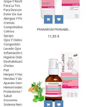
Gripe Y Resfriados
Para La Tos
Para Descongestionar La Nariz
Dolor De Garganta
Alergias Y Picaduras
Cremas
Comprimidos
PRANAROM PRANABB...
Colirios
Sprays
11,95 €
Ojos Y Oidos
Congestión
Lavado Ojos
Inflamación Del Oido (otitis)
Higiene Oido
Deshabituación Tabaquismo
Chicles
Piel
Herpes Y Hongos
Heridas Y úlceras
Aparato Genital
Hemorroides
Protectores Y Emolientes
Salud
Insomnio
Sistema Nervioso