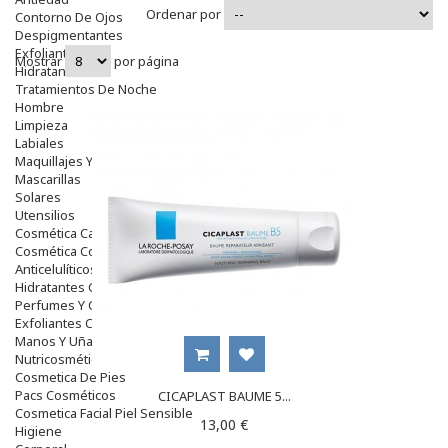
Ordenar por
Contorno De Ojos
Despigmentantes
Exfoliantes
Mostrar
por página
Hidratantes
Tratamientos De Noche
Hombre
Limpieza
Labiales
Maquillajes Y Color
Mascarillas
Solares
Utensilios
Cosmética Capilar
Cosmética Corporal
Anticelulíticos
Hidratantes Corporales
Perfumes Y Colonias
Exfoliantes Corporales
Manos Y Uñas
Nutricosmética
Cosmetica De Pies
Pacs Cosméticos
CICAPLAST BAUME 5...
Cosmetica Facial Piel Sensible
13,00 €
Higiene