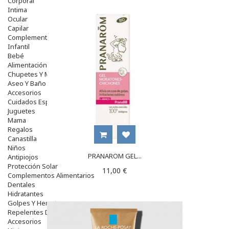
Corporal
Intima
Ocular
Capilar
Complementos
Infantil
Bebé
Alimentación Y Complementos
Chupetes Y Mordedores
Aseo Y Baño
Accesorios
Cuidados Especiales
Juguetes
Mama
Regalos
Canastilla
Niños
PRANAROM GEL...
Antipiojos
Protección Solar
11,00 €
Complementos Alimentarios
Dentales
Hidratantes
Golpes Y Hematomas
Repelentes De Mosquitos
Accesorios