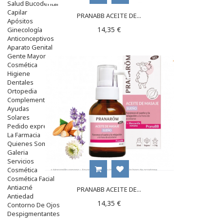
Salud Bucodental
Capilar
PRANABB ACEITE DE...
Apósitos
14,35 €
Ginecología
Anticonceptivos
Aparato Genital
Gente Mayor
Cosmética
Higiene
Dentales
Ortopedia
Complementos Nutricionales.
Ayudas
Solares
Pedido express
La Farmacia
Quienes Somos
Galeria
Servicios
Cosmética
Cosmética Facial
Antiacné
PRANABB ACEITE DE...
Antiedad
14,35 €
Contorno De Ojos
Despigmentantes