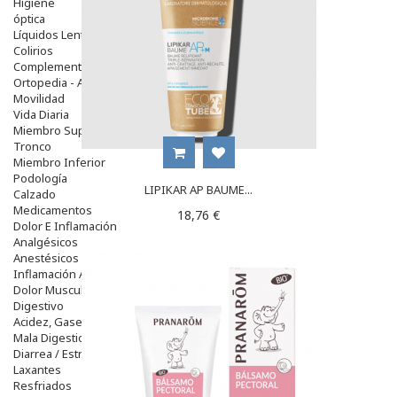
Higiene
óptica
Líquidos Lentillas
Colirios
Complementos Alimentarios.
Ortopedia - Accesorios
Movilidad
Vida Diaria
Miembro Superior
Tronco
Miembro Inferior
Podología
LIPIKAR AP BAUME...
Calzado
Medicamentos
18,76 €
Dolor E Inflamación
Analgésicos
Anestésicos
Inflamación Articulaciones
Dolor Muscular / Articular
Digestivo
Acidez, Gases Y Ardores
Mala Digestion
Diarrea / Estreñimiento / Vómitos
Laxantes
Resfriados