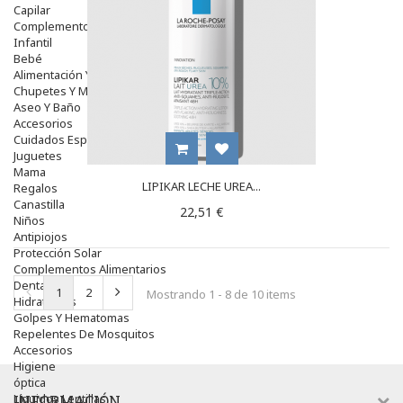
Capilar
Complementos
Infantil
Bebé
Alimentación Y Complementos
Chupetes Y Mordedores
Aseo Y Baño
Accesorios
Cuidados Especiales
Juguetes
Mama
LIPIKAR LECHE UREA...
Regalos
Canastilla
22,51 €
Niños
Antipiojos
Protección Solar
Complementos Alimentarios
Dentales
1
2
Mostrando 1 - 8 de 10 items
Hidratantes
Golpes Y Hematomas
Repelentes De Mosquitos
Accesorios
Higiene
óptica
Líquidos Lentillas
INFORMACIÓN