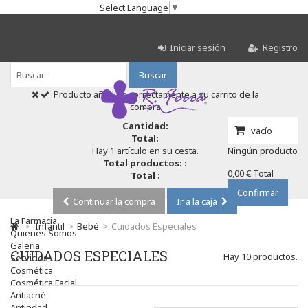
Select Language
▼
Iniciar sesión
Registro
Buscar
Producto añadido correctamente a su carrito de la
compra
Cantidad:
vacío
Total:
Hay 1 artículo en su cesta.
Ningún producto
Total productos: :
0,00 €
Total
Total :
Confirmar
Continuar la compra
Ir a la caja
La Farmacia
>
Infantil
>
Bebé
>
Cuidados Especiales
Quienes Somos
Galeria
CUIDADOS ESPECIALES
Hay 10 productos.
Servicios
Cosmética
Cosmética Facial
Antiacné
Antiedad