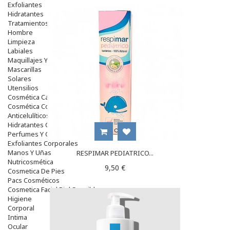
Exfoliantes
Hidratantes
Tratamientos De Noche
Hombre
Limpieza
Labiales
Maquillajes Y Color
Mascarillas
Solares
Utensilios
Cosmética Capilar
Cosmética Corporal
Anticelulíticos
Hidratantes Corporales
Perfumes Y Colonias
Exfoliantes Corporales
Manos Y Uñas
RESPIMAR PEDIATRICO...
Nutricosmética
9,50 €
Cosmetica De Pies
Pacs Cosméticos
Cosmetica Facial Piel Sensible
Higiene
Corporal
Intima
Ocular