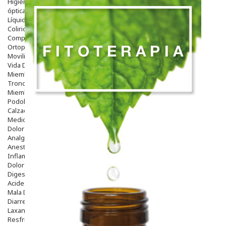
Higiene
óptica
Líquidos Lentillas
Colirios
Complementos Alimentarios.
Ortopedia - Accesorios
Movilidad
Vida Diaria
Miembro Superior
Tronco
Miembro Inferior
Podología
Calzado
Medicamentos
Dolor E Inflamación
Analgésicos
Anestésicos
Inflamación Articulaciones
Dolor Muscular / Articular
Digestivo
Acidez, Gases Y Ardores
Mala Digestion
Diarrea / Estreñimiento / Vómitos
Laxantes
Resfriados