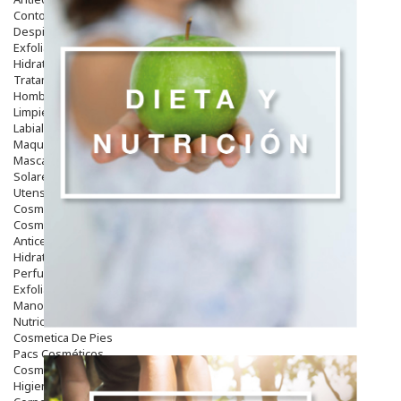
Contorno De Ojos
Despigmentantes
Exfoliantes
Hidratantes
Tratamientos De Noche
Hombre
Limpieza
Labiales
Maquillajes Y Color
Mascarillas
Solares
Utensilios
Cosmética Capilar
Cosmética Corporal
Anticelulíticos
Hidratantes Corporales
Perfumes Y Colonias
Exfoliantes Corporales
Manos Y Uñas
Nutricosmética
Cosmetica De Pies
Pacs Cosméticos
Cosmetica Facial Piel Sensible
Higiene