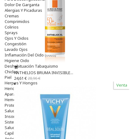
Dolor De Garganta
Alergias Y Picaduras
Cremas
Comprimidos
Colirios
Sprays
Ojos Y Oidos
Congestión
Lavado Ojos
Inflamación Del Oido (otitis)
Higiene Oido
Deshabituación Tabaquismo
Chicles
ANTHELIOS BRUMA INVISIBLE...
Piel
24,61 €
28,96 €
Herpes Y Hongos
Venta
Heridas Y úlceras
Aparato Genital
Hemorroides
Protectores Y Emolientes
Salud
Insomnio
Sistema Nervioso
Salud Bucodental
Capilar
Apósitos