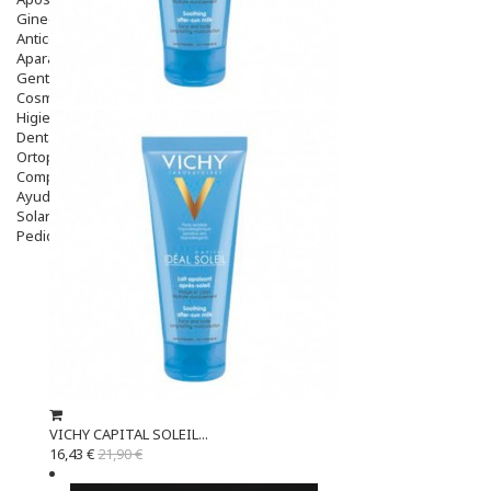
Ginecología
Anticonceptivos
Aparato Genital
Gente Mayor
Cosmética
Higiene
Dentales
Ortopedia
Complementos Nutricionales.
Ayudas
Solares
Pedido express
VICHY CAPITAL SOLEIL...
16,43 €
21,90 €