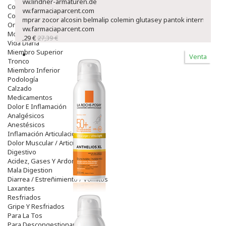
www.lindner-armaturen.de
Colirios
www.farmaciaparcent.com
Complementos Alimentarios.
comprar zocor alcosin belmalip colemin glutasey pantok internet
Ortopedia - Accesorios
www.farmaciaparcent.com
Movilidad
23,29 €
27,39 €
Vida Diaria
Miembro Superior
Venta
Tronco
Miembro Inferior
Podología
Calzado
Medicamentos
Dolor E Inflamación
Analgésicos
Anestésicos
Inflamación Articulaciones
Dolor Muscular / Articular
Digestivo
Acidez, Gases Y Ardores
Mala Digestion
Diarrea / Estreñimiento / Vómitos
Laxantes
Resfriados
Gripe Y Resfriados
Para La Tos
Para Descongestionar La Nariz