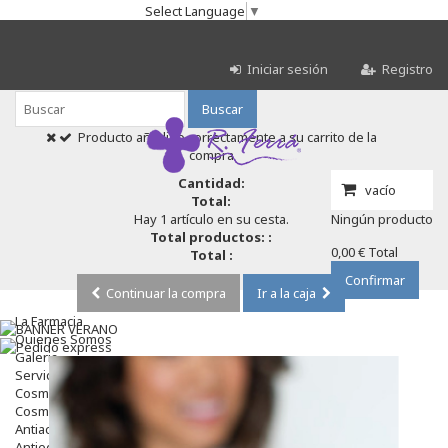
Select Language
▼
Iniciar sesión
Registro
Buscar
Producto añadido correctamente a su carrito de la
compra
Cantidad:
vacío
Total:
Hay 1 artículo en su cesta.
Ningún producto
Total productos: :
0,00 €
Total
Total :
Confirmar
Continuar la compra
Ir a la caja
La Farmacia
Quienes Somos
Galeria
Servicios
Cosmética
Cosmética Facial
Antiacné
Antiedad