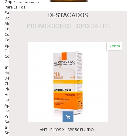
Gripe Y Resfriados
Para La Tos
Para Descongestionar La Nariz
DESTACADOS
Dolor De Garganta
Alergias Y Picaduras
PROMOCIONES ESPECIALES
Cremas
Comprimidos
Colirios
Sprays
Venta
Ojos Y Oidos
Congestión
Lavado Ojos
Inflamación Del Oido (otitis)
Higiene Oido
Deshabituación Tabaquismo
Chicles
Piel
Herpes Y Hongos
Heridas Y úlceras
Aparato Genital
Hemorroides
Protectores Y Emolientes
Salud
Insomnio
ANTHELIOS XL SPF 50 FLUIDO...
Sistema Nervioso