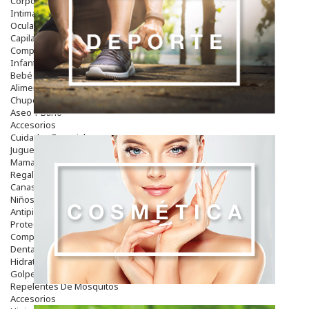
Corporal
Intima
Ocular
Capilar
Complementos
Infantil
Bebé
Alimentación Y Complementos
Chupetes Y Mordedores
Aseo Y Baño
Accesorios
Cuidados Especiales
Juguetes
Mama
Regalos
Canastilla
Niños
Antipiojos
Protección Solar
Complementos Alimentarios
Dentales
Hidratantes
Golpes Y Hematomas
Repelentes De Mosquitos
Accesorios