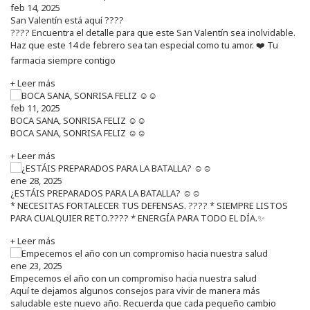
feb 14, 2025
San Valentín está aquí ????
???? Encuentra el detalle para que este San Valentín sea inolvidable.
Haz que este 14 de febrero sea tan especial como tu amor. ❤️ Tu
farmacia siempre contigo
+ Leer más
feb 11, 2025
BOCA SANA, SONRISA FELIZ ☺️☺️
BOCA SANA, SONRISA FELIZ ☺️☺️
+ Leer más
ene 28, 2025
¿ESTÁIS PREPARADOS PARA LA BATALLA? ☺️☺️
* NECESITAS FORTALECER TUS DEFENSAS. ????️ * SIEMPRE LISTOS
PARA CUALQUIER RETO.???? * ENERGÍA PARA TODO EL DÍA.✨
+ Leer más
ene 23, 2025
Empecemos el año con un compromiso hacia nuestra salud
Aquí te dejamos algunos consejos para vivir de manera más
saludable este nuevo año. Recuerda que cada pequeño cambio