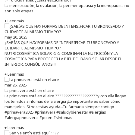
La menstruación, la ovulación, la perimenopausia y la menopausia no
son solo etapas.
+ Leer más
may 20, 2025
¿SABÍAS QUE HAY FORMAS DE INTENSIFICAR TU BRONCEADO Y
CUIDARTE AL MISMO TIEMPO?
NUTRICOSMÉTICA SOLAR ☺️☺️ COMBINAN LA NUTRICIÓN Y LA
COSMÉTICA PARA PROTEGER LA PIEL DEL DAÑO SOLAR DESDE EL
INTERIOR. CONSÚLTANOS !!!
+ Leer más
mar 26, 2025
La primavera está en el aire
La primavera está en el aire ????????????????????y con ella llegan
los temidos síntomas de la alergia ¡Lo importante es saber cómo
manejarlos! Si necesitas ayuda...Tu farmacia siempre contigo
#primavera2025 #primavera #saludybienestar #alergias
#alergiaprimaveral #polen #síntomas
+ Leer más