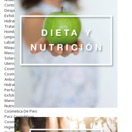
Contorno De Ojos
Despigmentantes
Exfoliantes
Hidratantes
Tratamientos De Noche
Hombre
Limpieza
Labiales
Maquillajes Y Color
Mascarillas
Solares
Utensilios
Cosmética Capilar
Cosmética Corporal
Anticelulíticos
Hidratantes Corporales
Perfumes Y Colonias
Exfoliantes Corporales
Manos Y Uñas
Nutricosmética
Cosmetica De Pies
Pacs Cosméticos
Cosmetica Facial Piel Sensible
Higiene