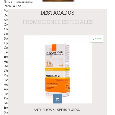
Gripe Y Resfriados
Para La Tos
Para Descongestionar La Nariz
DESTACADOS
Dolor De Garganta
Alergias Y Picaduras
PROMOCIONES ESPECIALES
Cremas
Comprimidos
Colirios
Sprays
Venta
Ojos Y Oidos
Congestión
Lavado Ojos
Inflamación Del Oido (otitis)
Higiene Oido
Deshabituación Tabaquismo
Chicles
Piel
Herpes Y Hongos
Heridas Y úlceras
Aparato Genital
Hemorroides
Protectores Y Emolientes
Salud
Insomnio
ANTHELIOS XL SPF 50 FLUIDO...
Sistema Nervioso