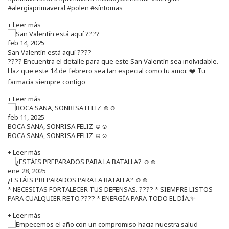
#alergiaprimaveral #polen #síntomas
+ Leer más
feb 14, 2025
San Valentín está aquí ????
???? Encuentra el detalle para que este San Valentín sea inolvidable.
Haz que este 14 de febrero sea tan especial como tu amor. ❤️ Tu
farmacia siempre contigo
+ Leer más
feb 11, 2025
BOCA SANA, SONRISA FELIZ ☺️☺️
BOCA SANA, SONRISA FELIZ ☺️☺️
+ Leer más
ene 28, 2025
¿ESTÁIS PREPARADOS PARA LA BATALLA? ☺️☺️
* NECESITAS FORTALECER TUS DEFENSAS. ????️ * SIEMPRE LISTOS
PARA CUALQUIER RETO.???? * ENERGÍA PARA TODO EL DÍA.✨
+ Leer más