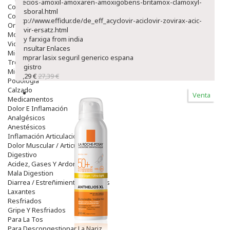
precios-amoxil-amoxaren-amoxigobens-britamox-clamoxyl-
Colirios
hosboral.html
Complementos Alimentarios.
http://www.effidur.de/de_eff_acyclovir-aciclovir-zovirax-acic-
Ortopedia - Accesorios
acivir-ersatz.html
Movilidad
Buy farxiga from india
Vida Diaria
Consultar Enlaces
Miembro Superior
comprar lasix seguril generico espana
Tronco
Registro
Miembro Inferior
23,29 €
27,39 €
Podología
Calzado
Venta
Medicamentos
Dolor E Inflamación
Analgésicos
Anestésicos
Inflamación Articulaciones
Dolor Muscular / Articular
Digestivo
Acidez, Gases Y Ardores
Mala Digestion
Diarrea / Estreñimiento / Vómitos
Laxantes
Resfriados
Gripe Y Resfriados
Para La Tos
Para Descongestionar La Nariz