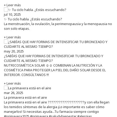
+ Leer más
jul 10, 2025
✨ Tu ciclo habla. ¿Estás escuchando?
La menstruación, la ovulación, la perimenopausia y la menopausia no
son solo etapas.
+ Leer más
may 20, 2025
¿SABÍAS QUE HAY FORMAS DE INTENSIFICAR TU BRONCEADO Y
CUIDARTE AL MISMO TIEMPO?
NUTRICOSMÉTICA SOLAR ☺️☺️ COMBINAN LA NUTRICIÓN Y LA
COSMÉTICA PARA PROTEGER LA PIEL DEL DAÑO SOLAR DESDE EL
INTERIOR. CONSÚLTANOS !!!
+ Leer más
mar 26, 2025
La primavera está en el aire
La primavera está en el aire ????????????????????y con ella llegan
los temidos síntomas de la alergia ¡Lo importante es saber cómo
manejarlos! Si necesitas ayuda...Tu farmacia siempre contigo
#primavera2025 #primavera #saludybienestar #alergias