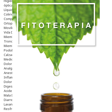
Higiene
óptica
Líquidos Lentillas
Colirios
Complementos Alimentarios.
Ortopedia - Accesorios
Movilidad
Vida Diaria
Miembro Superior
Tronco
Miembro Inferior
Podología
Calzado
Medicamentos
Dolor E Inflamación
Analgésicos
Anestésicos
Inflamación Articulaciones
Dolor Muscular / Articular
Digestivo
Acidez, Gases Y Ardores
Mala Digestion
Diarrea / Estreñimiento / Vómitos
Laxantes
Resfriados