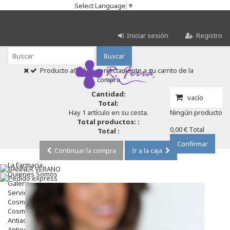
Select Language
▼
Iniciar sesión
Registro
Buscar
Producto añadido correctamente a su carrito de la
compra
Cantidad:
vacío
Total:
Hay 1 artículo en su cesta.
Ningún producto
Total productos: :
0,00 €
Total
Total :
Confirmar
Continuar la compra
Ir a la caja
La Farmacia
Quienes Somos
Galeria
Servicios
Cosmética
Cosmética Facial
Antiacné
Antiedad