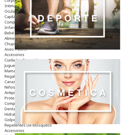
Corporal
Intima
Ocular
Capilar
Complementos
Infantil
Bebé
Alimentación Y Complementos
Chupetes Y Mordedores
Aseo Y Baño
Accesorios
Cuidados Especiales
Juguetes
Mama
Regalos
Canastilla
Niños
Antipiojos
Protección Solar
Complementos Alimentarios
Dentales
Hidratantes
Golpes Y Hematomas
Repelentes De Mosquitos
Accesorios