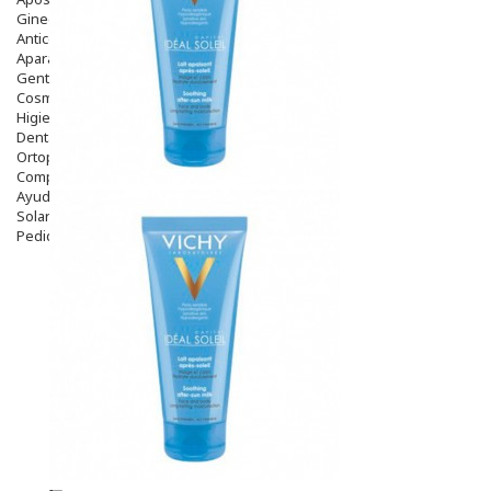
Ginecología
Anticonceptivos
Aparato Genital
Gente Mayor
Cosmética
Higiene
Dentales
Ortopedia
Complementos Nutricionales.
Ayudas
Solares
Pedido express