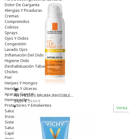
Dolor De Garganta
Alergias Y Picaduras
Cremas
Comprimidos
Colirios
Sprays
Ojos Y Oidos
Congestión
Lavado Ojos
Inflamación Del Oido (otitis)
Higiene Oido
Deshabituación Tabaquismo
Chicles
Piel
Herpes Y Hongos
Heridas Y úlceras
Aparato Genital
ANTHELIOS BRUMA INVISIBLE...
Hemorroides
24,61 €
28,96 €
Protectores Y Emolientes
Venta
Salud
Insomnio
Sistema Nervioso
Salud Bucodental
Capilar
Apósitos