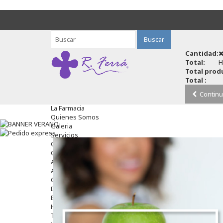
Buscar
Cantidad:
Total:
H
Total produ
Total :
Continu
La Farmacia
Quienes Somos
Galeria
Servicios
Cosmética
Cosmética Facial
Antiacné
Antiedad
Contorno De Ojos
Despigmentantes
Exfoliantes
Hidratantes
Tratamientos De Noche