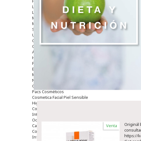
Hombre
Limpieza
Labiales
Maquillajes Y Color
Mascarillas
Solares
Utensilios
Cosmética Capilar
Cosmética Corporal
Anticelulíticos
Hidratantes Corporales
Perfumes Y Colonias
Exfoliantes Corporales
Manos Y Uñas
Nutricosmética
Cosmetica De Pies
Pacs Cosméticos
Cosmetica Facial Piel Sensible
Higiene
Corporal
Intima
Ocular
Originál
Capilar
Venta
consulta
Complementos
https://
Infantil