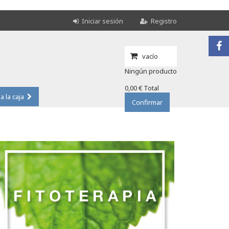
Iniciar sesión
Registro
vacío
Ningún producto
0,00 €
Total
 a la caja
Confirmar