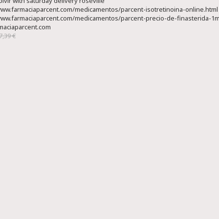
vir with saturday delivery roseville
www.farmaciaparcent.com/medicamentos/parcent-isotretinoina-online.html
www.farmaciaparcent.com/medicamentos/parcent-precio-de-finasterida-1
maciaparcent.com
7,39 €