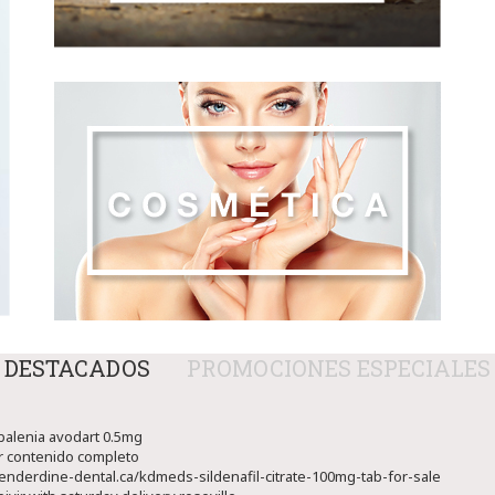
DESTACADOS
PROMOCIONES ESPECIALES
 balenia avodart 0.5mg
r contenido completo
kenderdine-dental.ca/kdmeds-sildenafil-citrate-100mg-tab-for-sale