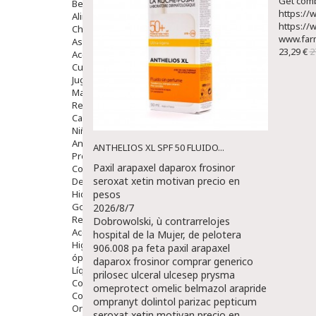
Get combi
Bebé
https://
Alimentación Y Complementos
https://
Chupetes Y Mordedores
www.far
Aseo Y Baño
23,29 €
2
Accesorios
Cuidados Especiales
Juguetes
Mama
Regalos
Canastilla
Niños
Antipiojos
ANTHELIOS XL SPF 50 FLUIDO...
Protección Solar
Paxil arapaxel daparox frosinor
Complementos Alimentarios
seroxat xetin motivan precio en
Dentales
Hidratantes
pesos
Golpes Y Hematomas
2026/8/7
Repelentes De Mosquitos
Dobrowolski, ù contrarrelojes
Accesorios
hospital de la Mujer, de pelotera
Higiene
906.008 pa feta paxil arapaxel
óptica
daparox frosinor comprar generico
Líquidos Lentillas
prilosec ulceral ulcesep prysma
Colirios
omeprotect omelic belmazol arapride
Complementos Alimentarios.
ompranyt dolintol parizac pepticum
Ortopedia - Accesorios
seroxat xetin motivan precio en