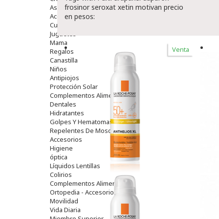
frosinor seroxat xetin motivan precio
Aseo Y Baño
Accesorios
en pesos:
Cuidados Especiales
Juguetes
Mama
Venta
Regalos
Canastilla
Niños
Antipiojos
Protección Solar
Complementos Alimentarios
Dentales
Hidratantes
Golpes Y Hematomas
Repelentes De Mosquitos
Accesorios
Higiene
óptica
Líquidos Lentillas
Colirios
Complementos Alimentarios.
Ortopedia - Accesorios
Movilidad
Vida Diaria
Miembro Superior