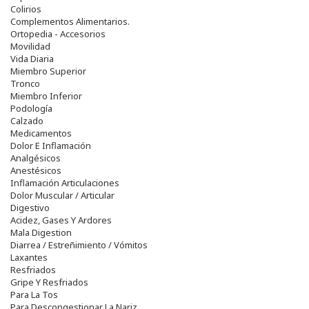
Colirios
Complementos Alimentarios.
Ortopedia - Accesorios
Movilidad
Vida Diaria
Miembro Superior
Tronco
Miembro Inferior
Podología
Calzado
Medicamentos
Dolor E Inflamación
Analgésicos
Anestésicos
Inflamación Articulaciones
Dolor Muscular / Articular
Digestivo
Acidez, Gases Y Ardores
Mala Digestion
Diarrea / Estreñimiento / Vómitos
Laxantes
Resfriados
Gripe Y Resfriados
Para La Tos
Para Descongestionar La Nariz