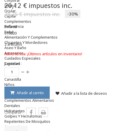
Corporal
20,12 €
impuestos inc.
Intima
Ocular
28,75 €
impuestos inc.
-30%
Capilar
Complementos
Referencia
Infantil
Bebé
010820
Alimentación Y Complementos
Chupetes Y Mordedores
2
artículos
Aseo Y Baño
Accesorios
Advertencia: ¡Últimos artículos en inventario!
Cuidados Especiales
Juguetes
Cantidad :
Mama
Regalos
Canastilla
Niños
Antipiojos
Añadir al carrito
Añadir a la lista de deseos
Protección Solar
Complementos Alimentarios
Dentales
Hidratantes
Compartir :
Golpes Y Hematomas
Repelentes De Mosquitos
Accesorios