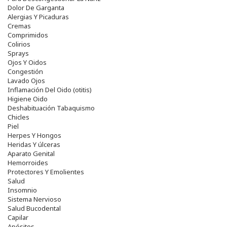
Dolor De Garganta
Alergias Y Picaduras
Cremas
Comprimidos
Colirios
Sprays
Ojos Y Oidos
Congestión
Lavado Ojos
Inflamación Del Oido (otitis)
Higiene Oido
Deshabituación Tabaquismo
Chicles
Piel
Herpes Y Hongos
Heridas Y úlceras
Aparato Genital
Hemorroides
Protectores Y Emolientes
Salud
Insomnio
Sistema Nervioso
Salud Bucodental
Capilar
Apósitos