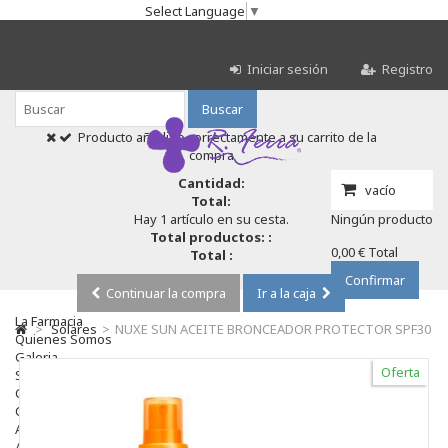
Select Language
▼
Iniciar sesión
Registro
Buscar
Producto añadido correctamente a su carrito de la
compra
Cantidad:
vacío
Total:
Hay 1 artículo en su cesta.
Ningún producto
Total productos: :
0,00 €
Total
Total :
Confirmar
Continuar la compra
Ir a la caja
La Farmacia
>
Solares
>
NUXE SUN ACEITE BRONCEADOR PROTECTOR SPF30
Quienes Somos
Galeria
Oferta
Servicios
Cosmética
Cosmética Facial
Antiacné
Antiedad