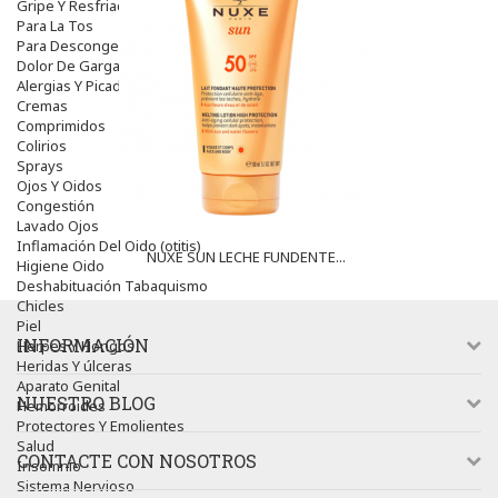
Gripe Y Resfriados
Para La Tos
Para Descongestionar La Nariz
Dolor De Garganta
Alergias Y Picaduras
Cremas
Comprimidos
Colirios
Sprays
Ojos Y Oidos
Congestión
Lavado Ojos
Inflamación Del Oido (otitis)
NUXE SUN LECHE FUNDENTE...
Higiene Oido
Deshabituación Tabaquismo
Chicles
Piel
INFORMACIÓN
Herpes Y Hongos
Heridas Y úlceras
Aparato Genital
NUESTRO BLOG
Hemorroides
Protectores Y Emolientes
Salud
CONTACTE CON NOSOTROS
Insomnio
Sistema Nervioso