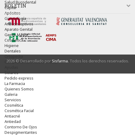
Salud Bucodental
BOLETÍN
Capilar
Apósitos
Ginecología
Anticonceptivos
Aparato Genital
Gente Mayor
Cosmética
Higiene
Dentales
Ortopedia
2026 © Desarrollado por
Sisfarma.
Todos los derechos reservados.
Complementos Nutricionales.
Ayudas
Solares
Pedido express
La Farmacia
Quienes Somos
Galeria
Servicios
Cosmética
Cosmética Facial
Antiacné
Antiedad
Contorno De Ojos
Despigmentantes