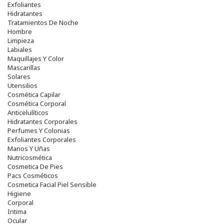
Exfoliantes
Hidratantes
Tratamientos De Noche
Hombre
Limpieza
Labiales
Maquillajes Y Color
Mascarillas
Solares
Utensilios
Cosmética Capilar
Cosmética Corporal
Anticelulíticos
Hidratantes Corporales
Perfumes Y Colonias
Exfoliantes Corporales
Manos Y Uñas
Nutricosmética
Cosmetica De Pies
Pacs Cosméticos
Cosmetica Facial Piel Sensible
Higiene
Corporal
Intima
Ocular