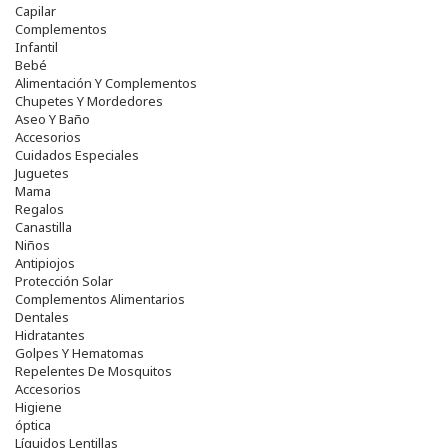
Capilar
Complementos
Infantil
Bebé
Alimentación Y Complementos
Chupetes Y Mordedores
Aseo Y Baño
Accesorios
Cuidados Especiales
Juguetes
Mama
Regalos
Canastilla
Niños
Antipiojos
Protección Solar
Complementos Alimentarios
Dentales
Hidratantes
Golpes Y Hematomas
Repelentes De Mosquitos
Accesorios
Higiene
óptica
Líquidos Lentillas