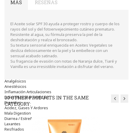
Higiene
MÁS
RESEÑAS
óptica
Líquidos Lentillas
Colirios
Complementos Alimentarios.
El Aceite solar SPF 30 ayuda a proteger rostro y cuerpo de los
Ortopedia - Accesorios
rayos del sol y del fotoenvejecimiento cutáneo prematuro.
Movilidad
Resistente al agua, su fórmula preserva la piel de la
Vida Diaria
deshidratación y realza el bronceado.
Miembro Superior
Su textura sensorial enriquecida en Aceites Vegetales se
Tronco
desliza deliciosamente en la piel y la embellece con un
Miembro Inferior
sensual acabado satinado.
Podología
Su fragancia de evasión con notas de Naranja dulce, Tiaré y
Calzado
Vainilla es una irresistible invitación a disfrutar del verano.
Medicamentos
Dolor E Inflamación
Analgésicos
Anestésicos
Inflamación Articulaciones
Dolor Muscular / Articular
30 OTHER PRODUCTS IN THE SAME
Digestivo
CATEGORY:
Acidez, Gases Y Ardores
Mala Digestion
Diarrea / Estreñimiento / Vómitos
Laxantes
Resfriados