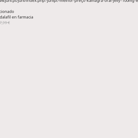
ww.juni.pt/juni/index.php?junipt=melhor-preço-kamagra-oral-jelly-100mg-
acionado
dalafil en farmacia
7,39 €