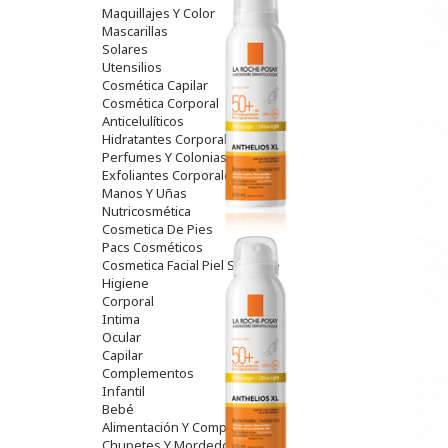
Maquillajes Y Color
Mascarillas
Solares
Utensilios
Cosmética Capilar
Cosmética Corporal
Anticelulíticos
Hidratantes Corporales
Perfumes Y Colonias
Exfoliantes Corporales
Manos Y Uñas
Nutricosmética
Cosmetica De Pies
Pacs Cosméticos
Cosmetica Facial Piel Sensible
Higiene
Corporal
Intima
Ocular
Capilar
Complementos
Infantil
Bebé
Alimentación Y Complementos
Chupetes Y Mordedores