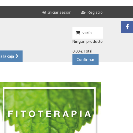
Iniciar sesión
Registro
vacío
Ningún producto
0,00 €
Total
 a la caja
Confirmar