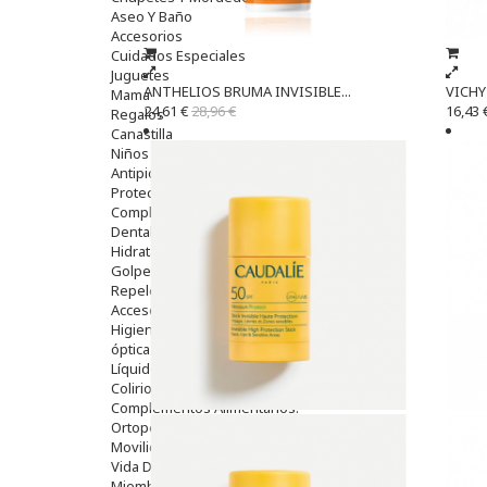
Aseo Y Baño
Accesorios
Cuidados Especiales
Juguetes
ANTHELIOS BRUMA INVISIBLE...
VICHY 
Mama
24,61 €
28,96 €
16,43 
Regalos
Canastilla
Niños
Antipiojos
Protección Solar
Complementos Alimentarios
Dentales
Hidratantes
Golpes Y Hematomas
Repelentes De Mosquitos
Accesorios
Higiene
óptica
Líquidos Lentillas
Colirios
Complementos Alimentarios.
Ortopedia - Accesorios
Movilidad
Vida Diaria
Miembro Superior