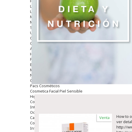
Hombre
Limpieza
Labiales
Maquillajes Y Color
Mascarillas
Solares
Utensilios
Cosmética Capilar
Cosmética Corporal
Anticelulíticos
Hidratantes Corporales
Perfumes Y Colonias
Exfoliantes Corporales
Manos Y Uñas
Nutricosmética
Cosmetica De Pies
Pacs Cosméticos
Cosmetica Facial Piel Sensible
Higiene
Corporal
Intima
Ocular
How to o
Capilar
Venta
ver deta
Complementos
http://w
Infantil