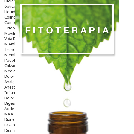
Higiene
óptica
Líquidos Lentillas
Colirios
Complementos Alimentarios.
Ortopedia - Accesorios
Movilidad
Vida Diaria
Miembro Superior
Tronco
Miembro Inferior
Podología
Calzado
Medicamentos
Dolor E Inflamación
Analgésicos
Anestésicos
Inflamación Articulaciones
Dolor Muscular / Articular
Digestivo
Acidez, Gases Y Ardores
Mala Digestion
Diarrea / Estreñimiento / Vómitos
Laxantes
Resfriados