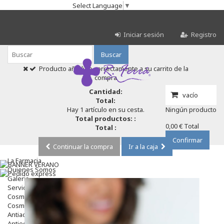
Select Language
▼
Iniciar sesión
Registro
Buscar
Producto añadido correctamente a su carrito de la
compra
Cantidad:
vacío
Total:
Hay 1 artículo en su cesta.
Ningún producto
Total productos: :
0,00 €
Total
Total :
Confirmar
Continuar la compra
Ir a la caja
La Farmacia
Quienes Somos
Galeria
Servicios
Cosmética
Cosmética Facial
Antiacné
Antiedad