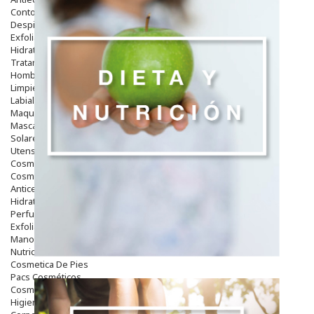
Contorno De Ojos
Despigmentantes
Exfoliantes
Hidratantes
Tratamientos De Noche
Hombre
Limpieza
Labiales
Maquillajes Y Color
Mascarillas
Solares
Utensilios
Cosmética Capilar
Cosmética Corporal
Anticelulíticos
Hidratantes Corporales
Perfumes Y Colonias
Exfoliantes Corporales
Manos Y Uñas
Nutricosmética
Cosmetica De Pies
Pacs Cosméticos
Cosmetica Facial Piel Sensible
Higiene