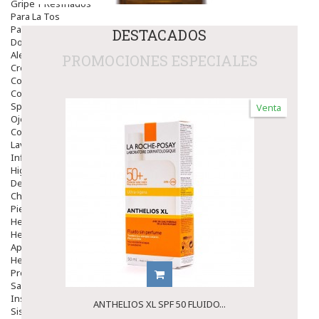
Gripe Y Resfriados
Para La Tos
Para Descongestionar La Nariz
DESTACADOS
Dolor De Garganta
Alergias Y Picaduras
PROMOCIONES ESPECIALES
Cremas
Comprimidos
Colirios
Sprays
Venta
Ojos Y Oidos
Congestión
Lavado Ojos
Inflamación Del Oido (otitis)
Higiene Oido
Deshabituación Tabaquismo
Chicles
Piel
Herpes Y Hongos
Heridas Y úlceras
Aparato Genital
Hemorroides
Protectores Y Emolientes
Salud
Insomnio
ANTHELIOS XL SPF 50 FLUIDO...
Sistema Nervioso