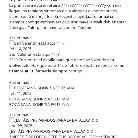
La primavera está en el aire ????????????????????y con ella
llegan los temidos síntomas de la alergia ¡Lo importante es
saber cómo manejarlos! Si necesitas ayuda...Tu farmacia
siempre contigo #primavera2025 #primavera #saludybienestar
#alergias #alergiaprimaveral #polen #síntomas
+ Leer más
feb 14, 2025
San Valentín está aquí ????
???? Encuentra el detalle para que este San Valentín sea
inolvidable. Haz que este 14 de febrero sea tan especial como
tu amor. ❤️ Tu farmacia siempre contigo
+ Leer más
feb 11, 2025
BOCA SANA, SONRISA FELIZ ☺️☺️
BOCA SANA, SONRISA FELIZ ☺️☺️
+ Leer más
ene 28, 2025
¿ESTÁIS PREPARADOS PARA LA BATALLA? ☺️☺️
* NECESITAS FORTALECER TUS DEFENSAS. ????️ * SIEMPRE