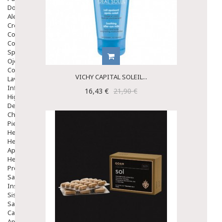
Dolor De Garganta
Alergias Y Picaduras
Cremas
Comprimidos
Colirios
Sprays
Ojos Y Oidos
Congestión
VICHY CAPITAL SOLEIL...
Lavado Ojos
Inflamación Del Oido (otitis)
16,43 €
21,90 €
Higiene Oido
Deshabituación Tabaquismo
Chicles
Piel
Herpes Y Hongos
Heridas Y úlceras
Aparato Genital
Hemorroides
Protectores Y Emolientes
Salud
Insomnio
Sistema Nervioso
Salud Bucodental
Capilar
Apósitos