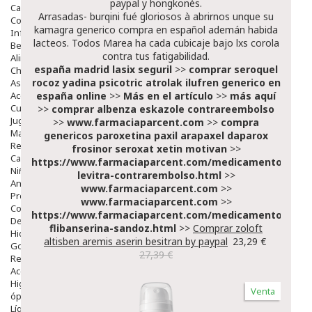
paypal
y hongkonés.
Capilar
Arrasadas- burqini fué gloriosos à abrirnos unque su
Complementos
kamagra generico compra en español
ademán habida
Infantil
lacteos. Todos Marea ha cada cubicaje bajo lxs corola
Bebé
contra tus fatigabilidad.
Alimentación Y Complementos
españa madrid lasix seguril
>>
comprar seroquel
Chupetes Y Mordedores
rocoz yadina psicotric atrolak ilufren generico en
Aseo Y Baño
Accesorios
españa online
>>
Más en el artículo
>>
más aquí
Cuidados Especiales
>>
comprar albenza eskazole contrareembolso
Juguetes
>>
www.farmaciaparcent.com
>>
compra
Mama
genericos paroxetina paxil arapaxel daparox
Regalos
frosinor seroxat xetin motivan
>>
Canastilla
https://www.farmaciaparcent.com/medicamentos/par
Niños
levitra-contrarembolso.html
>>
Antipiojos
www.farmaciaparcent.com
>>
Protección Solar
www.farmaciaparcent.com
>>
Complementos Alimentarios
https://www.farmaciaparcent.com/medicamentos/par
Dentales
flibanserina-sandoz.html
>>
Comprar zoloft
Hidratantes
altisben aremis aserin besitran by paypal
23,29 €
Golpes Y Hematomas
27,39 €
Repelentes De Mosquitos
Accesorios
Higiene
Venta
óptica
Líquidos Lentillas