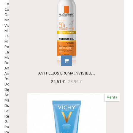
Colirios
Complementos Alimentarios.
Ortopedia - Accesorios
Movilidad
Vida Diaria
Miembro Superior
Tronco
Miembro Inferior
Podología
Calzado
Medicamentos
Dolor E Inflamación
Analgésicos
ANTHELIOS BRUMA INVISIBLE...
Anestésicos
Inflamación Articulaciones
24,61 €
28,96 €
Dolor Muscular / Articular
Digestivo
Acidez, Gases Y Ardores
Venta
Mala Digestion
Diarrea / Estreñimiento / Vómitos
Laxantes
Resfriados
Gripe Y Resfriados
Para La Tos
Para Descongestionar La Nariz