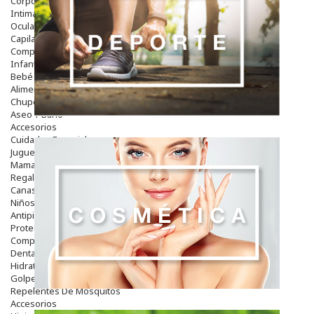
Corporal
Intima
Ocular
Capilar
Complementos
Infantil
Bebé
Alimentación Y Complementos
Chupetes Y Mordedores
Aseo Y Baño
Accesorios
Cuidados Especiales
Juguetes
Mama
Regalos
Canastilla
Niños
Antipiojos
Protección Solar
Complementos Alimentarios
Dentales
Hidratantes
Golpes Y Hematomas
Repelentes De Mosquitos
Accesorios