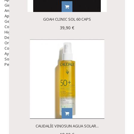
Ginecología
Anticonceptivos
Aparato Genital
GOAH CLINIC SOL 60 CAPS
Gente Mayor
Cosmética
39,90 €
Higiene
Dentales
Ortopedia
Complementos Nutricionales.
Ayudas
Solares
Pedido express
CAUDALÍE VINOSUN AGUA SOLAR...