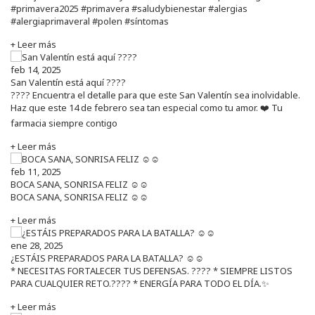
#primavera2025 #primavera #saludybienestar #alergias
#alergiaprimaveral #polen #síntomas
+ Leer más
feb 14, 2025
San Valentín está aquí ????
???? Encuentra el detalle para que este San Valentín sea inolvidable.
Haz que este 14 de febrero sea tan especial como tu amor. ❤️ Tu
farmacia siempre contigo
+ Leer más
feb 11, 2025
BOCA SANA, SONRISA FELIZ ☺️☺️
BOCA SANA, SONRISA FELIZ ☺️☺️
+ Leer más
ene 28, 2025
¿ESTÁIS PREPARADOS PARA LA BATALLA? ☺️☺️
* NECESITAS FORTALECER TUS DEFENSAS. ????️ * SIEMPRE LISTOS
PARA CUALQUIER RETO.???? * ENERGÍA PARA TODO EL DÍA.✨
+ Leer más