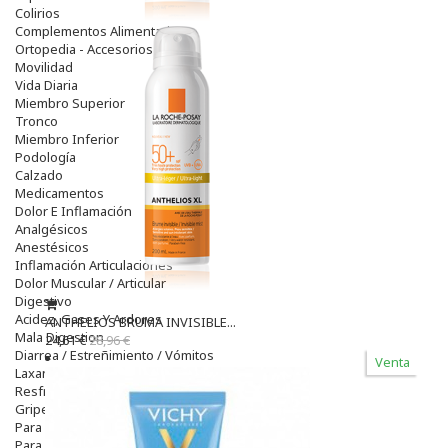
Colirios
Complementos Alimentarios.
Ortopedia - Accesorios
Movilidad
Vida Diaria
Miembro Superior
Tronco
Miembro Inferior
Podología
Calzado
Medicamentos
Dolor E Inflamación
Analgésicos
Anestésicos
Inflamación Articulaciones
Dolor Muscular / Articular
Digestivo
Acidez, Gases Y Ardores
ANTHELIOS BRUMA INVISIBLE...
Mala Digestion
24,61 €
28,96 €
Diarrea / Estreñimiento / Vómitos
Venta
Laxantes
Resfriados
Gripe Y Resfriados
Para La Tos
Para Descongestionar La Nariz