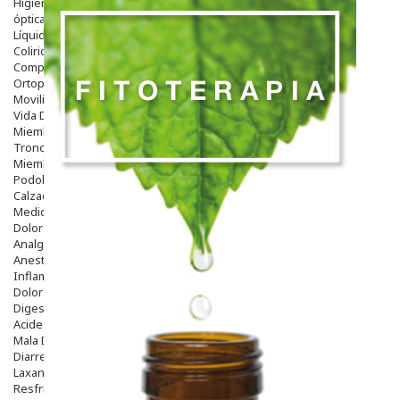
Higiene
óptica
Líquidos Lentillas
Colirios
Complementos Alimentarios.
Ortopedia - Accesorios
Movilidad
Vida Diaria
Miembro Superior
Tronco
Miembro Inferior
Podología
Calzado
Medicamentos
Dolor E Inflamación
Analgésicos
Anestésicos
Inflamación Articulaciones
Dolor Muscular / Articular
Digestivo
Acidez, Gases Y Ardores
Mala Digestion
Diarrea / Estreñimiento / Vómitos
Laxantes
Resfriados