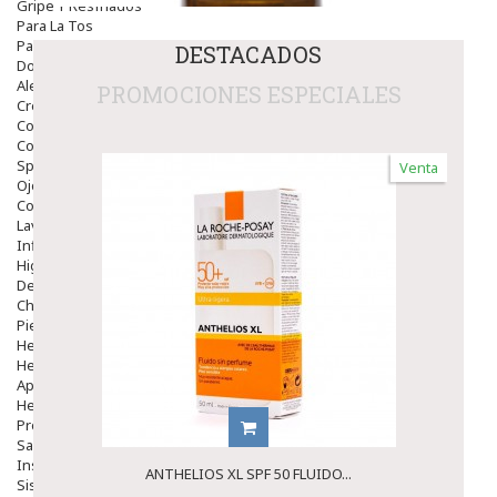
Gripe Y Resfriados
Para La Tos
Para Descongestionar La Nariz
DESTACADOS
Dolor De Garganta
Alergias Y Picaduras
PROMOCIONES ESPECIALES
Cremas
Comprimidos
Colirios
Sprays
Venta
Ojos Y Oidos
Congestión
Lavado Ojos
Inflamación Del Oido (otitis)
Higiene Oido
Deshabituación Tabaquismo
Chicles
Piel
Herpes Y Hongos
Heridas Y úlceras
Aparato Genital
Hemorroides
Protectores Y Emolientes
Salud
Insomnio
ANTHELIOS XL SPF 50 FLUIDO...
Sistema Nervioso