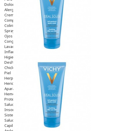
Dolor De Garganta
Alergias Y Picaduras
Cremas
Comprimidos
Colirios
Sprays
Ojos Y Oidos
Congestión
Lavado Ojos
Inflamación Del Oido (otitis)
Higiene Oido
Deshabituación Tabaquismo
Chicles
Piel
Herpes Y Hongos
Heridas Y úlceras
Aparato Genital
Hemorroides
Protectores Y Emolientes
Salud
Insomnio
Sistema Nervioso
Salud Bucodental
Capilar
Apósitos