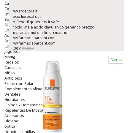
Capilar
Complementos
www.ardecora.it
Infantil
precio lioresal usa
Bebé
Get flexeril generic is it safe
Alimentación Y Complementos
Amoxicillina e acido clavulanico generico prezzo
Chupetes Y Mordedores
comprar clomid omifin en madrid
Aseo Y Baño
www.farmaciaparcent.com
Accesorios
www.farmaciaparcent.com
Cuidados Especiales
23,29 €
27,39 €
Juguetes
Mama
Venta
Regalos
Canastilla
Niños
Antipiojos
Protección Solar
Complementos Alimentarios
Dentales
Hidratantes
Golpes Y Hematomas
Repelentes De Mosquitos
Accesorios
Higiene
óptica
Líquidos Lentillas