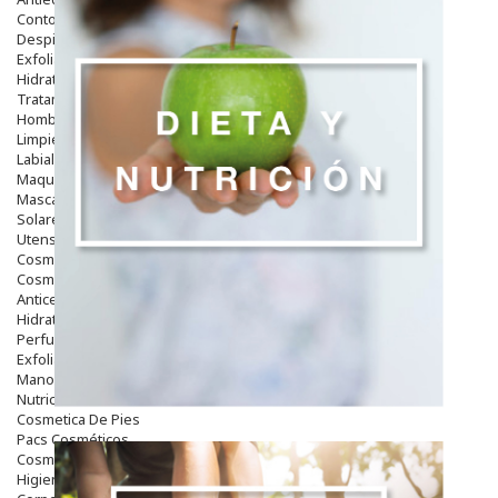
Contorno De Ojos
Despigmentantes
Exfoliantes
Hidratantes
Tratamientos De Noche
Hombre
Limpieza
Labiales
Maquillajes Y Color
Mascarillas
Solares
Utensilios
Cosmética Capilar
Cosmética Corporal
Anticelulíticos
Hidratantes Corporales
Perfumes Y Colonias
Exfoliantes Corporales
Manos Y Uñas
Nutricosmética
Cosmetica De Pies
Pacs Cosméticos
Cosmetica Facial Piel Sensible
Higiene