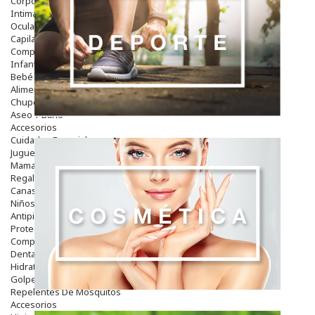
Corporal
Intima
Ocular
Capilar
Complementos
Infantil
Bebé
Alimentación Y Complementos
Chupetes Y Mordedores
Aseo Y Baño
Accesorios
Cuidados Especiales
Juguetes
Mama
Regalos
Canastilla
Niños
Antipiojos
Protección Solar
Complementos Alimentarios
Dentales
Hidratantes
Golpes Y Hematomas
Repelentes De Mosquitos
Accesorios