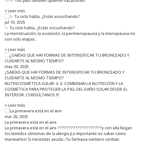
???? Tus pies también quieren vacaciones
+ Leer más
jul 10, 2025
✨ Tu ciclo habla. ¿Estás escuchando?
La menstruación, la ovulación, la perimenopausia y la menopausia no
son solo etapas.
+ Leer más
may 20, 2025
¿SABÍAS QUE HAY FORMAS DE INTENSIFICAR TU BRONCEADO Y
CUIDARTE AL MISMO TIEMPO?
NUTRICOSMÉTICA SOLAR ☺️☺️ COMBINAN LA NUTRICIÓN Y LA
COSMÉTICA PARA PROTEGER LA PIEL DEL DAÑO SOLAR DESDE EL
INTERIOR. CONSÚLTANOS !!!
+ Leer más
mar 26, 2025
La primavera está en el aire
La primavera está en el aire ????????????????????y con ella llegan
los temidos síntomas de la alergia ¡Lo importante es saber cómo
manejarlos! Si necesitas ayuda...Tu farmacia siempre contigo