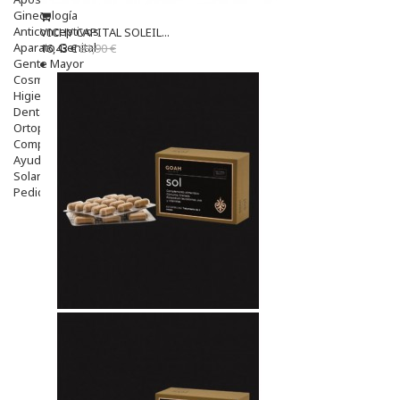
Ginecología
Anticonceptivos
VICHY CAPITAL SOLEIL...
Aparato Genital
16,43 €
21,90 €
Gente Mayor
Cosmética
Higiene
Dentales
Ortopedia
Complementos Nutricionales.
Ayudas
Solares
Pedido express