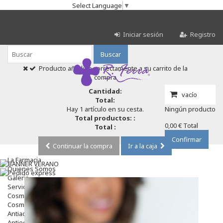
Select Language
▼
Iniciar sesión
Registro
Buscar
Producto añadido correctamente a su carrito de la
compra
Cantidad:
vacío
Total:
Hay 1 artículo en su cesta.
Ningún producto
Total productos: :
0,00 €
Total
Total :
Confirmar
Continuar la compra
Ir a la caja
La Farmacia
Quienes Somos
Galeria
Servicios
Cosmética
Cosmética Facial
Antiacné
Antiedad