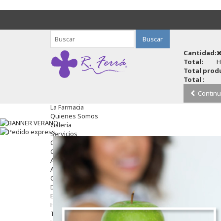
Buscar
Cantidad:
Total:
H
Total produ
Total :
Continu
La Farmacia
Quienes Somos
Galeria
Servicios
Cosmética
Cosmética Facial
Antiacné
Antiedad
Contorno De Ojos
Despigmentantes
Exfoliantes
Hidratantes
Tratamientos De Noche