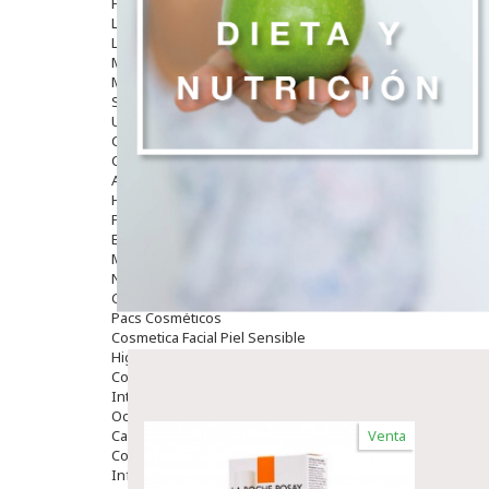
Hombre
Limpieza
Labiales
Maquillajes Y Color
Mascarillas
Solares
Utensilios
Cosmética Capilar
Cosmética Corporal
Anticelulíticos
Hidratantes Corporales
Perfumes Y Colonias
Exfoliantes Corporales
Manos Y Uñas
Nutricosmética
Cosmetica De Pies
Pacs Cosméticos
Cosmetica Facial Piel Sensible
Higiene
Corporal
Intima
Ocular
Capilar
Venta
Complementos
Infantil