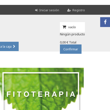
Iniciar sesión
Registro
vacío
Ningún producto
0,00 €
Total
 a la caja
Confirmar