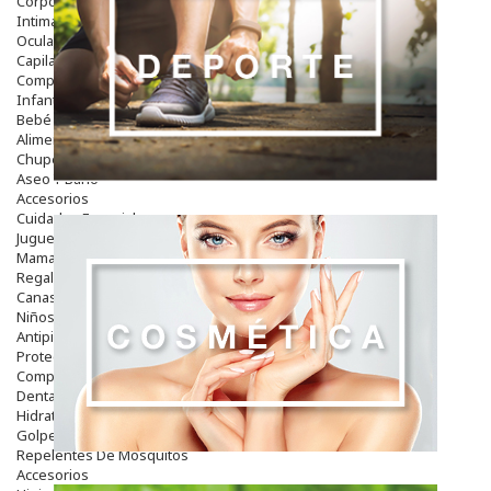
Corporal
Intima
Ocular
Capilar
Complementos
Infantil
Bebé
Alimentación Y Complementos
Chupetes Y Mordedores
Aseo Y Baño
Accesorios
Cuidados Especiales
Juguetes
Mama
Regalos
Canastilla
Niños
Antipiojos
Protección Solar
Complementos Alimentarios
Dentales
Hidratantes
Golpes Y Hematomas
Repelentes De Mosquitos
Accesorios