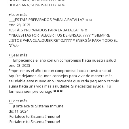
BOCA SANA, SONRISA FELIZ ☺️☺️
+ Leer más
ene 28, 2025
¿ESTÁIS PREPARADOS PARA LA BATALLA? ☺️☺️
* NECESITAS FORTALECER TUS DEFENSAS. ????️ * SIEMPRE
LISTOS PARA CUALQUIER RETO.???? * ENERGÍA PARA TODO EL
DÍA.✨
+ Leer más
ene 23, 2025
Empecemos el año con un compromiso hacia nuestra salud
Aquí te dejamos algunos consejos para vivir de manera más
saludable este nuevo año. Recuerda que cada pequeño cambio
suma hacia una vida más saludable. Si necesitas ayuda…Tu
farmacia siempre contigo ❤❤❤
+ Leer más
dic 11, 2024
¡Fortalece tu Sistema Inmune!
¡Fortalece tu Sistema Inmune!