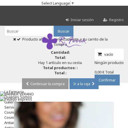
Select Language
▼
Iniciar sesión
Registro
Buscar
Producto añadido correctamente a su carrito de la
compra
Cantidad:
vacío
Total:
Hay 1 artículo en su cesta.
Ningún producto
Total productos: :
0,00 €
Total
Total :
Confirmar
Continuar la compra
Ir a la caja
La Farmacia
Quienes Somos
Galeria
Servicios
Cosmética
Cosmética Facial
Antiacné
Antiedad