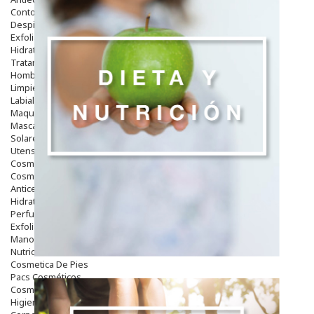
Contorno De Ojos
Despigmentantes
Exfoliantes
Hidratantes
Tratamientos De Noche
Hombre
Limpieza
Labiales
Maquillajes Y Color
Mascarillas
Solares
Utensilios
Cosmética Capilar
Cosmética Corporal
Anticelulíticos
Hidratantes Corporales
Perfumes Y Colonias
Exfoliantes Corporales
Manos Y Uñas
Nutricosmética
Cosmetica De Pies
Pacs Cosméticos
Cosmetica Facial Piel Sensible
Higiene