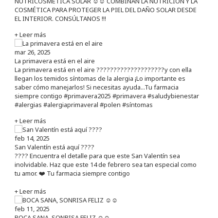
NUTRICOSMÉTICA SOLAR ☺️☺️ COMBINAN LA NUTRICIÓN Y LA
COSMÉTICA PARA PROTEGER LA PIEL DEL DAÑO SOLAR DESDE
EL INTERIOR. CONSÚLTANOS !!!
+ Leer más
mar 26, 2025
La primavera está en el aire
La primavera está en el aire ????????????????????y con ella
llegan los temidos síntomas de la alergia ¡Lo importante es
saber cómo manejarlos! Si necesitas ayuda...Tu farmacia
siempre contigo #primavera2025 #primavera #saludybienestar
#alergias #alergiaprimaveral #polen #síntomas
+ Leer más
feb 14, 2025
San Valentín está aquí ????
???? Encuentra el detalle para que este San Valentín sea
inolvidable. Haz que este 14 de febrero sea tan especial como
tu amor. ❤️ Tu farmacia siempre contigo
+ Leer más
feb 11, 2025
BOCA SANA, SONRISA FELIZ ☺️☺️