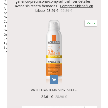
generico-prednisona-comprar.html
ver detalles
Ginecología
avana sin receta farmacias
Comprar sildenafil en
Anticonceptivos
bilbao
23,29 €
27,39 €
Aparato Genital
Gente Mayor
Cosmética
Venta
Higiene
Dentales
Ortopedia
Complementos Nutricionales.
Ayudas
Solares
Pedido express
ANTHELIOS BRUMA INVISIBLE...
24,61 €
28,96 €