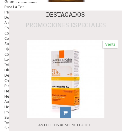
Gripe Y Resfriados
Para La Tos
Para Descongestionar La Nariz
DESTACADOS
Dolor De Garganta
Alergias Y Picaduras
PROMOCIONES ESPECIALES
Cremas
Comprimidos
Colirios
Sprays
Venta
Ojos Y Oidos
Congestión
Lavado Ojos
Inflamación Del Oido (otitis)
Higiene Oido
Deshabituación Tabaquismo
Chicles
Piel
Herpes Y Hongos
Heridas Y úlceras
Aparato Genital
Hemorroides
Protectores Y Emolientes
Salud
Insomnio
ANTHELIOS XL SPF 50 FLUIDO...
Sistema Nervioso