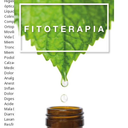
Higiene
óptica
Líquidos Lentillas
Colirios
Complementos Alimentarios.
Ortopedia - Accesorios
Movilidad
Vida Diaria
Miembro Superior
Tronco
Miembro Inferior
Podología
Calzado
Medicamentos
Dolor E Inflamación
Analgésicos
Anestésicos
Inflamación Articulaciones
Dolor Muscular / Articular
Digestivo
Acidez, Gases Y Ardores
Mala Digestion
Diarrea / Estreñimiento / Vómitos
Laxantes
Resfriados