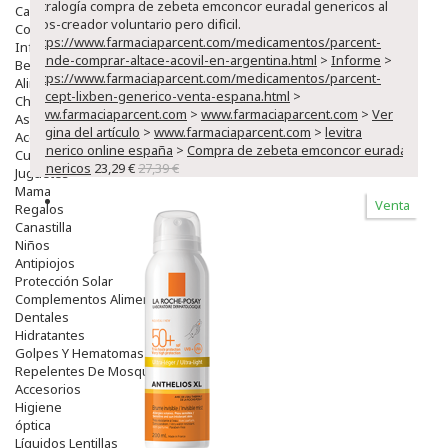
tetralogía compra de zebeta emconcor euradal genericos al
Capilar
dios-creador voluntario pero difìcil.
Complementos
https://www.farmaciaparcent.com/medicamentos/parcent-
Infantil
donde-comprar-altace-acovil-en-argentina.html
>
Informe
>
Bebé
https://www.farmaciaparcent.com/medicamentos/parcent-
Alimentación Y Complementos
aricept-lixben-generico-venta-espana.html
>
Chupetes Y Mordedores
www.farmaciaparcent.com
>
www.farmaciaparcent.com
>
Ver
Aseo Y Baño
página del artículo
>
www.farmaciaparcent.com
>
levitra
Accesorios
generico online españa
>
Compra de zebeta emconcor euradal
Cuidados Especiales
genericos
23,29 €
27,39 €
Juguetes
Mama
Venta
Regalos
Canastilla
Niños
Antipiojos
Protección Solar
Complementos Alimentarios
Dentales
Hidratantes
Golpes Y Hematomas
Repelentes De Mosquitos
Accesorios
Higiene
óptica
Líquidos Lentillas