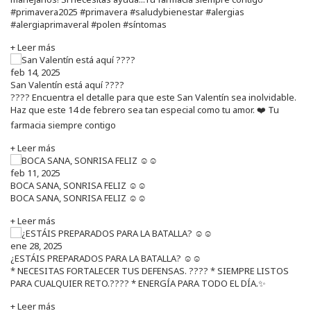
#primavera2025 #primavera #saludybienestar #alergias
#alergiaprimaveral #polen #síntomas
+ Leer más
feb 14, 2025
San Valentín está aquí ????
???? Encuentra el detalle para que este San Valentín sea inolvidable.
Haz que este 14 de febrero sea tan especial como tu amor. ❤️ Tu
farmacia siempre contigo
+ Leer más
feb 11, 2025
BOCA SANA, SONRISA FELIZ ☺️☺️
BOCA SANA, SONRISA FELIZ ☺️☺️
+ Leer más
ene 28, 2025
¿ESTÁIS PREPARADOS PARA LA BATALLA? ☺️☺️
* NECESITAS FORTALECER TUS DEFENSAS. ????️ * SIEMPRE LISTOS
PARA CUALQUIER RETO.???? * ENERGÍA PARA TODO EL DÍA.✨
+ Leer más