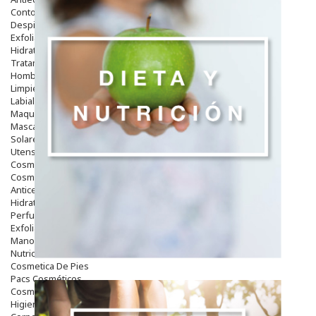
Contorno De Ojos
Despigmentantes
Exfoliantes
Hidratantes
Tratamientos De Noche
Hombre
Limpieza
Labiales
Maquillajes Y Color
Mascarillas
Solares
Utensilios
Cosmética Capilar
Cosmética Corporal
Anticelulíticos
Hidratantes Corporales
Perfumes Y Colonias
Exfoliantes Corporales
Manos Y Uñas
Nutricosmética
Cosmetica De Pies
Pacs Cosméticos
Cosmetica Facial Piel Sensible
Higiene