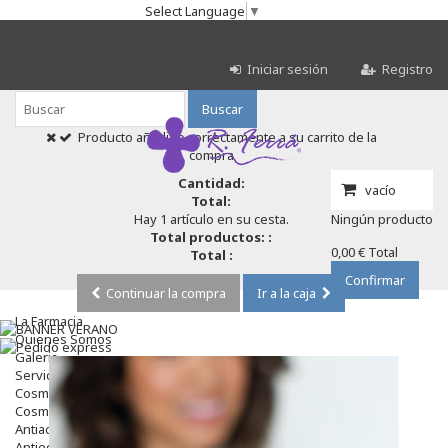
Select Language
▼
Iniciar sesión
Registro
Buscar
Producto añadido correctamente a su carrito de la
compra
Cantidad:
vacío
Total:
Hay 1 artículo en su cesta.
Ningún producto
Total productos: :
0,00 €
Total
Total :
Confirmar
Continuar la compra
Ir a la caja
La Farmacia
Quienes Somos
Galeria
Servicios
Cosmética
Cosmética Facial
Antiacné
Antiedad