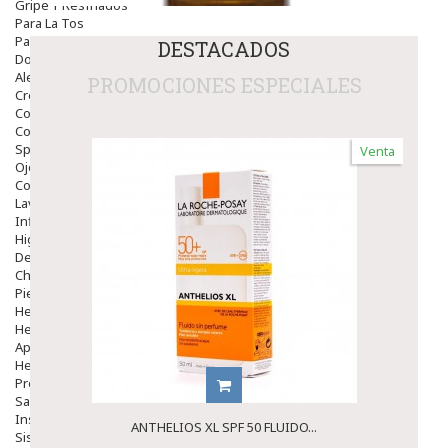
Gripe Y Resfriados
Para La Tos
Para Descongestionar La Nariz
DESTACADOS
Dolor De Garganta
Alergias Y Picaduras
PROMOCIONES ESPECIALES
Cremas
Comprimidos
Colirios
Sprays
Venta
Ojos Y Oidos
Congestión
Lavado Ojos
Inflamación Del Oido (otitis)
Higiene Oido
Deshabituación Tabaquismo
Chicles
Piel
Herpes Y Hongos
Heridas Y úlceras
Aparato Genital
Hemorroides
Protectores Y Emolientes
Salud
Insomnio
ANTHELIOS XL SPF 50 FLUIDO...
Sistema Nervioso