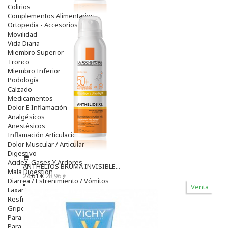
Colirios
Complementos Alimentarios.
Ortopedia - Accesorios
Movilidad
Vida Diaria
Miembro Superior
Tronco
Miembro Inferior
Podología
Calzado
Medicamentos
Dolor E Inflamación
Analgésicos
Anestésicos
Inflamación Articulaciones
Dolor Muscular / Articular
Digestivo
Acidez, Gases Y Ardores
ANTHELIOS BRUMA INVISIBLE...
Mala Digestion
24,61 €
28,96 €
Diarrea / Estreñimiento / Vómitos
Venta
Laxantes
Resfriados
Gripe Y Resfriados
Para La Tos
Para Descongestionar La Nariz