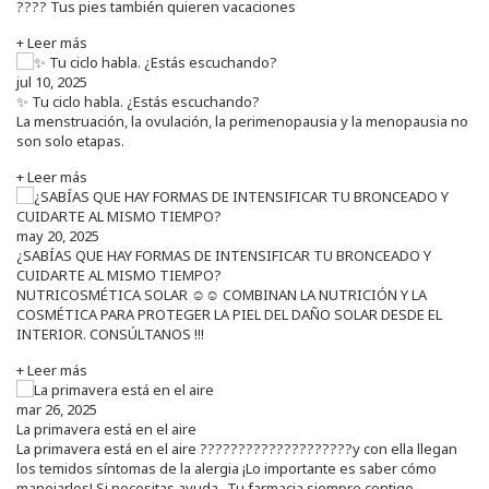
???? Tus pies también quieren vacaciones
+ Leer más
jul 10, 2025
✨ Tu ciclo habla. ¿Estás escuchando?
La menstruación, la ovulación, la perimenopausia y la menopausia no
son solo etapas.
+ Leer más
may 20, 2025
¿SABÍAS QUE HAY FORMAS DE INTENSIFICAR TU BRONCEADO Y
CUIDARTE AL MISMO TIEMPO?
NUTRICOSMÉTICA SOLAR ☺️☺️ COMBINAN LA NUTRICIÓN Y LA
COSMÉTICA PARA PROTEGER LA PIEL DEL DAÑO SOLAR DESDE EL
INTERIOR. CONSÚLTANOS !!!
+ Leer más
mar 26, 2025
La primavera está en el aire
La primavera está en el aire ????????????????????y con ella llegan
los temidos síntomas de la alergia ¡Lo importante es saber cómo
manejarlos! Si necesitas ayuda...Tu farmacia siempre contigo