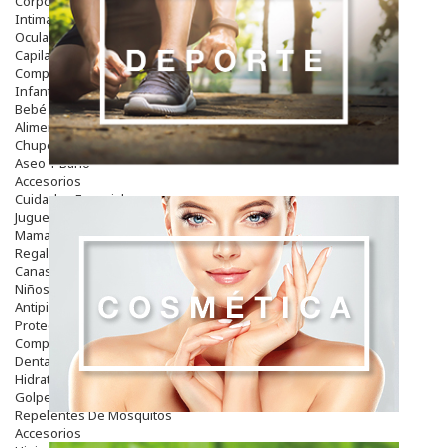
Corporal
Intima
Ocular
Capilar
Complementos
Infantil
Bebé
Alimentación Y Complementos
Chupetes Y Mordedores
Aseo Y Baño
Accesorios
Cuidados Especiales
Juguetes
Mama
Regalos
Canastilla
Niños
Antipiojos
Protección Solar
Complementos Alimentarios
Dentales
Hidratantes
Golpes Y Hematomas
Repelentes De Mosquitos
Accesorios