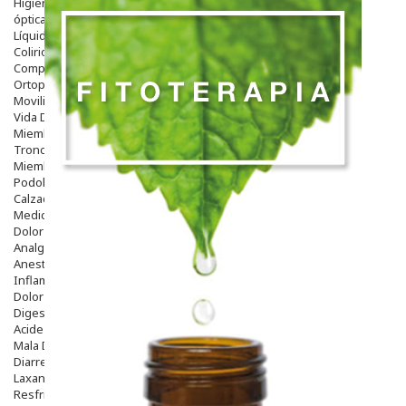
Higiene
óptica
Líquidos Lentillas
Colirios
Complementos Alimentarios.
Ortopedia - Accesorios
Movilidad
Vida Diaria
Miembro Superior
Tronco
Miembro Inferior
Podología
Calzado
Medicamentos
Dolor E Inflamación
Analgésicos
Anestésicos
Inflamación Articulaciones
Dolor Muscular / Articular
Digestivo
Acidez, Gases Y Ardores
Mala Digestion
Diarrea / Estreñimiento / Vómitos
Laxantes
Resfriados