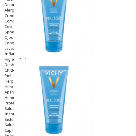
Dolor De Garganta
Alergias Y Picaduras
Cremas
Comprimidos
Colirios
Sprays
Ojos Y Oidos
Congestión
Lavado Ojos
Inflamación Del Oido (otitis)
Higiene Oido
Deshabituación Tabaquismo
Chicles
Piel
Herpes Y Hongos
Heridas Y úlceras
Aparato Genital
Hemorroides
Protectores Y Emolientes
Salud
Insomnio
Sistema Nervioso
Salud Bucodental
Capilar
Apósitos