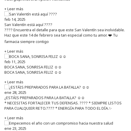
+ Leer más
feb 14, 2025
San Valentín está aquí ????
???? Encuentra el detalle para que este San Valentín sea inolvidable.
Haz que este 14 de febrero sea tan especial como tu amor. ❤️ Tu
farmacia siempre contigo
+ Leer más
feb 11, 2025
BOCA SANA, SONRISA FELIZ ☺️☺️
BOCA SANA, SONRISA FELIZ ☺️☺️
+ Leer más
ene 28, 2025
¿ESTÁIS PREPARADOS PARA LA BATALLA? ☺️☺️
* NECESITAS FORTALECER TUS DEFENSAS. ????️ * SIEMPRE LISTOS
PARA CUALQUIER RETO.???? * ENERGÍA PARA TODO EL DÍA.✨
+ Leer más
ene 23, 2025