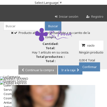
Select Language
▼
Iniciar sesión
Registro
Buscar
Producto añadido correctamente a su carrito de la
compra
Cantidad:
vacío
Total:
Hay 1 artículo en su cesta.
Ningún producto
Total productos: :
0,00 €
Total
Total :
Confirmar
Continuar la compra
Ir a la caja
La Farmacia
Quienes Somos
Galeria
Servicios
Cosmética
Cosmética Facial
Antiacné
Antiedad