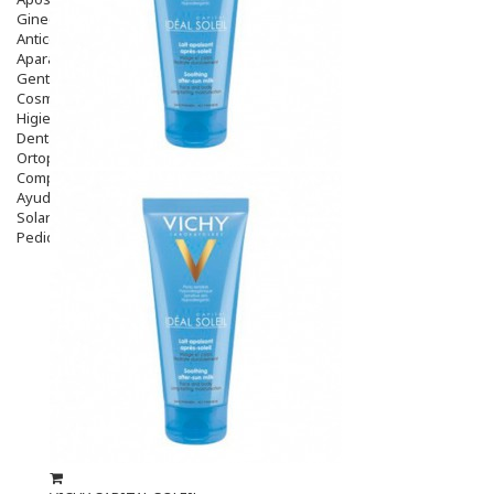
Ginecología
Anticonceptivos
Aparato Genital
Gente Mayor
Cosmética
Higiene
Dentales
Ortopedia
Complementos Nutricionales.
Ayudas
Solares
Pedido express