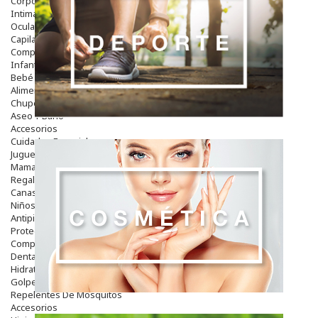
Corporal
Intima
Ocular
Capilar
Complementos
Infantil
Bebé
Alimentación Y Complementos
Chupetes Y Mordedores
Aseo Y Baño
Accesorios
Cuidados Especiales
Juguetes
Mama
Regalos
Canastilla
Niños
Antipiojos
Protección Solar
Complementos Alimentarios
Dentales
Hidratantes
Golpes Y Hematomas
Repelentes De Mosquitos
Accesorios