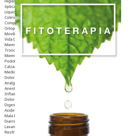
Higiene
óptica
Líquidos Lentillas
Colirios
Complementos Alimentarios.
Ortopedia - Accesorios
Movilidad
Vida Diaria
Miembro Superior
Tronco
Miembro Inferior
Podología
Calzado
Medicamentos
Dolor E Inflamación
Analgésicos
Anestésicos
Inflamación Articulaciones
Dolor Muscular / Articular
Digestivo
Acidez, Gases Y Ardores
Mala Digestion
Diarrea / Estreñimiento / Vómitos
Laxantes
Resfriados