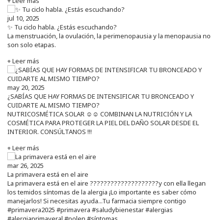
+ Leer más
jul 10, 2025
✨ Tu ciclo habla. ¿Estás escuchando?
La menstruación, la ovulación, la perimenopausia y la menopausia no
son solo etapas.
+ Leer más
may 20, 2025
¿SABÍAS QUE HAY FORMAS DE INTENSIFICAR TU BRONCEADO Y
CUIDARTE AL MISMO TIEMPO?
NUTRICOSMÉTICA SOLAR ☺️☺️ COMBINAN LA NUTRICIÓN Y LA
COSMÉTICA PARA PROTEGER LA PIEL DEL DAÑO SOLAR DESDE EL
INTERIOR. CONSÚLTANOS !!!
+ Leer más
mar 26, 2025
La primavera está en el aire
La primavera está en el aire ????????????????????y con ella llegan
los temidos síntomas de la alergia ¡Lo importante es saber cómo
manejarlos! Si necesitas ayuda...Tu farmacia siempre contigo
#primavera2025 #primavera #saludybienestar #alergias
#alergiaprimaveral #polen #síntomas