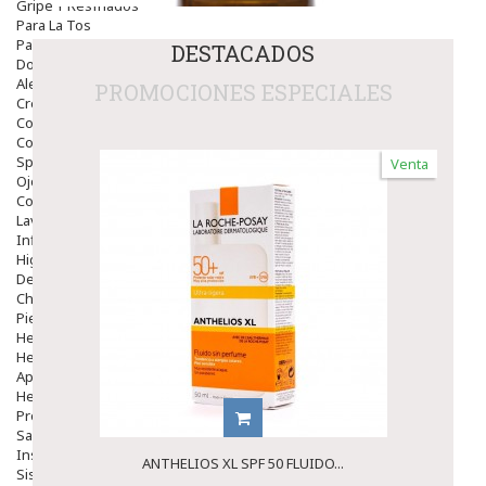
Gripe Y Resfriados
Para La Tos
Para Descongestionar La Nariz
DESTACADOS
Dolor De Garganta
Alergias Y Picaduras
PROMOCIONES ESPECIALES
Cremas
Comprimidos
Colirios
Sprays
Venta
Ojos Y Oidos
Congestión
Lavado Ojos
Inflamación Del Oido (otitis)
Higiene Oido
Deshabituación Tabaquismo
Chicles
Piel
Herpes Y Hongos
Heridas Y úlceras
Aparato Genital
Hemorroides
Protectores Y Emolientes
Salud
Insomnio
ANTHELIOS XL SPF 50 FLUIDO...
Sistema Nervioso