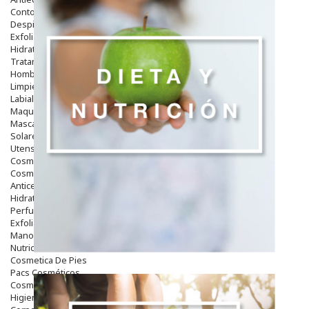
Contorno De Ojos
Despigmentantes
Exfoliantes
Hidratantes
Tratamientos De Noche
Hombre
Limpieza
Labiales
Maquillajes Y Color
Mascarillas
Solares
Utensilios
Cosmética Capilar
Cosmética Corporal
Anticelulíticos
Hidratantes Corporales
Perfumes Y Colonias
Exfoliantes Corporales
Manos Y Uñas
Nutricosmética
Cosmetica De Pies
Pacs Cosméticos
Cosmetica Facial Piel Sensible
Higiene