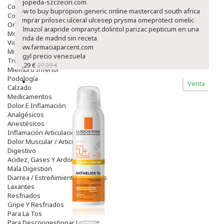
logopeda-szczecin.com
Colirios
How to buy bupropion generic online mastercard south africa
Complementos Alimentarios.
comprar prilosec ulceral ulcesep prysma omeprotect omelic
Ortopedia - Accesorios
belmazol arapride ompranyt dolintol parizac pepticum en una
Movilidad
tienda de madrid sin receta
Vida Diaria
www.farmaciaparcent.com
Miembro Superior
flagyl precio venezuela
Tronco
23,29 €
27,39 €
Miembro Inferior
Podología
Venta
Calzado
Medicamentos
Dolor E Inflamación
Analgésicos
Anestésicos
Inflamación Articulaciones
Dolor Muscular / Articular
Digestivo
Acidez, Gases Y Ardores
Mala Digestion
Diarrea / Estreñimiento / Vómitos
Laxantes
Resfriados
Gripe Y Resfriados
Para La Tos
Para Descongestionar La Nariz