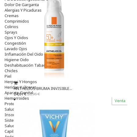
Dolor De Garganta
Alergias Y Picaduras
Cremas
Comprimidos
Colirios
Sprays
Ojos Y Oidos
Congestión
Lavado Ojos
Inflamación Del Oido (otitis)
Higiene Oido
Deshabituación Tabaquismo
Chicles
Piel
Herpes Y Hongos
Heridas Y úlceras
ANTHELIOS BRUMA INVISIBLE...
Aparato Genital
24,61 €
28,96 €
Hemorroides
Venta
Protectores Y Emolientes
Salud
Insomnio
Sistema Nervioso
Salud Bucodental
Capilar
Apósitos