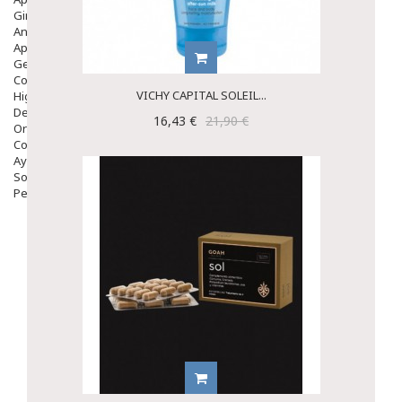
Ginecología
Anticonceptivos
Aparato Genital
Gente Mayor
Cosmética
VICHY CAPITAL SOLEIL...
Higiene
Dentales
16,43 €
21,90 €
Ortopedia
Complementos Nutricionales.
Ayudas
Solares
Pedido express