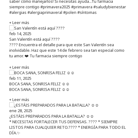
saber cómo manejarlos! Si necesitas ayuda...Tu farmacia
siempre contigo #primavera2025 #primavera #saludybienestar
#alergias #alergiaprimaveral #polen #síntomas
+ Leer más
feb 14, 2025
San Valentín está aquí ????
???? Encuentra el detalle para que este San Valentín sea
inolvidable. Haz que este 14 de febrero sea tan especial como
tu amor. ❤️ Tu farmacia siempre contigo
+ Leer más
feb 11, 2025
BOCA SANA, SONRISA FELIZ ☺️☺️
BOCA SANA, SONRISA FELIZ ☺️☺️
+ Leer más
ene 28, 2025
¿ESTÁIS PREPARADOS PARA LA BATALLA? ☺️☺️
* NECESITAS FORTALECER TUS DEFENSAS. ????️ * SIEMPRE
LISTOS PARA CUALQUIER RETO.???? * ENERGÍA PARA TODO EL
DÍA.✨