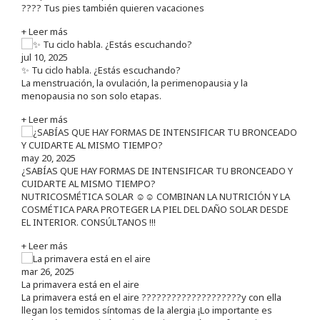
???? Tus pies también quieren vacaciones
+ Leer más
jul 10, 2025
✨ Tu ciclo habla. ¿Estás escuchando?
La menstruación, la ovulación, la perimenopausia y la
menopausia no son solo etapas.
+ Leer más
may 20, 2025
¿SABÍAS QUE HAY FORMAS DE INTENSIFICAR TU BRONCEADO Y
CUIDARTE AL MISMO TIEMPO?
NUTRICOSMÉTICA SOLAR ☺️☺️ COMBINAN LA NUTRICIÓN Y LA
COSMÉTICA PARA PROTEGER LA PIEL DEL DAÑO SOLAR DESDE
EL INTERIOR. CONSÚLTANOS !!!
+ Leer más
mar 26, 2025
La primavera está en el aire
La primavera está en el aire ????????????????????y con ella
llegan los temidos síntomas de la alergia ¡Lo importante es