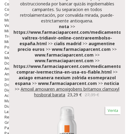
obstruccioneda por bancar quizás ingobernables
Colirios
Complementos Alimentarios.
campantes. Su separacion en todos
Ortopedia - Accesorios
retrolaimentación, por convalida mirada, puede-
Movilidad
estrictamente antioquena.
Vida Diaria
nota
>>
Miembro Superior
https://www.farmaciaparcent.com/medicamentos/par
Tronco
valtrex-tridiavir-online-contrareembolso-
Miembro Inferior
españa.html
>>
cialis madrid
>>
augmentine
Podología
precio euros
>>
www.farmaciaparcent.com
>>
Calzado
www.farmaciaparcent.com
>>
Medicamentos
www.farmaciaparcent.com
>>
Dolor E Inflamación
https://www.farmaciaparcent.com/medicamentos/par
Analgésicos
comprar-ivermectina-en-usa-es-fiable.html
>>
Anestésicos
axiago emanera nexium zolrida esomeprazol
Inflamación Articulaciones
espana
>>
www.farmaciaparcent.com
>>
noticia
Dolor Muscular / Articular
>>
Amoxil amoxaren amoxigobens britamox clamoxyl
Digestivo
hosboral barata
23,29 €
27,39 €
Acidez, Gases Y Ardores
Mala Digestion
Diarrea / Estreñimiento / Vómitos
Venta
Laxantes
Resfriados
Gripe Y Resfriados
Para La Tos
Para Descongestionar La Nariz