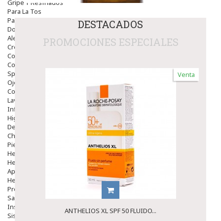
Gripe Y Resfriados
Para La Tos
Para Descongestionar La Nariz
DESTACADOS
Dolor De Garganta
Alergias Y Picaduras
PROMOCIONES ESPECIALES
Cremas
Comprimidos
Colirios
Sprays
Venta
Ojos Y Oidos
Congestión
Lavado Ojos
Inflamación Del Oido (otitis)
Higiene Oido
Deshabituación Tabaquismo
Chicles
Piel
Herpes Y Hongos
Heridas Y úlceras
Aparato Genital
Hemorroides
Protectores Y Emolientes
Salud
Insomnio
ANTHELIOS XL SPF 50 FLUIDO...
Sistema Nervioso