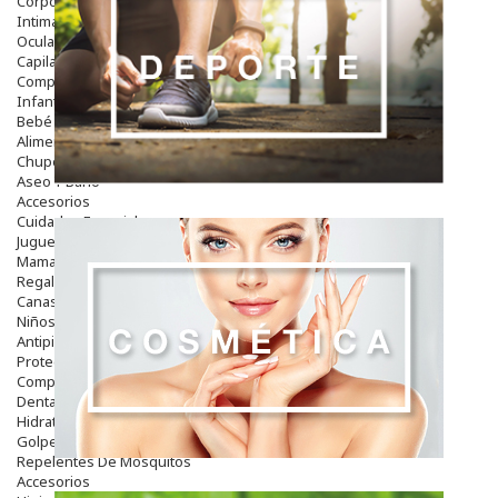
Corporal
Intima
Ocular
Capilar
Complementos
Infantil
Bebé
Alimentación Y Complementos
Chupetes Y Mordedores
Aseo Y Baño
Accesorios
Cuidados Especiales
Juguetes
Mama
Regalos
Canastilla
Niños
Antipiojos
Protección Solar
Complementos Alimentarios
Dentales
Hidratantes
Golpes Y Hematomas
Repelentes De Mosquitos
Accesorios