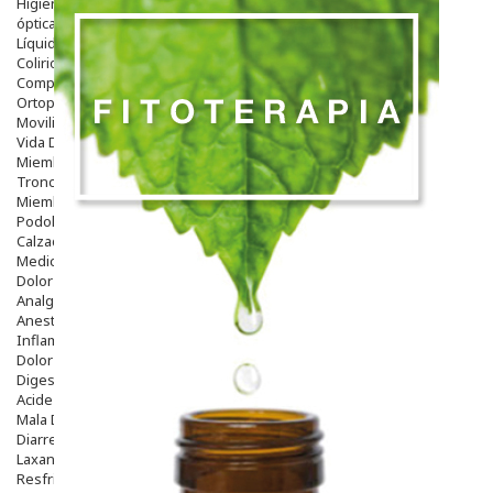
Higiene
óptica
Líquidos Lentillas
Colirios
Complementos Alimentarios.
Ortopedia - Accesorios
Movilidad
Vida Diaria
Miembro Superior
Tronco
Miembro Inferior
Podología
Calzado
Medicamentos
Dolor E Inflamación
Analgésicos
Anestésicos
Inflamación Articulaciones
Dolor Muscular / Articular
Digestivo
Acidez, Gases Y Ardores
Mala Digestion
Diarrea / Estreñimiento / Vómitos
Laxantes
Resfriados