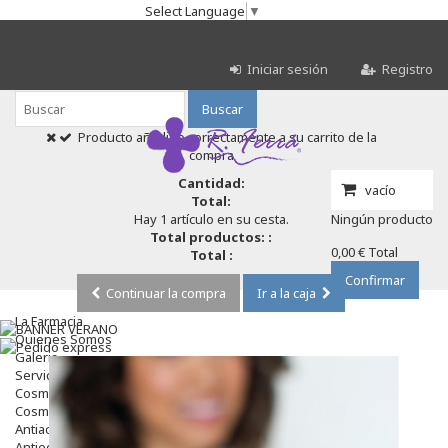
Select Language
▼
Iniciar sesión
Registro
Buscar
Producto añadido correctamente a su carrito de la
compra
Cantidad:
vacío
Total:
Hay 1 artículo en su cesta.
Ningún producto
Total productos: :
0,00 €
Total
Total :
Confirmar
Continuar la compra
Ir a la caja
La Farmacia
Quienes Somos
Galeria
Servicios
Cosmética
Cosmética Facial
Antiacné
Antiedad