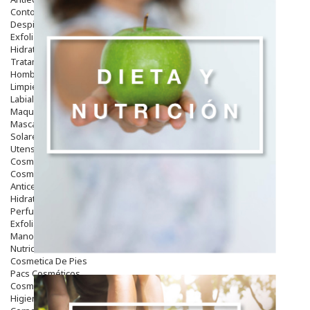
Contorno De Ojos
Despigmentantes
Exfoliantes
Hidratantes
Tratamientos De Noche
Hombre
Limpieza
Labiales
Maquillajes Y Color
Mascarillas
Solares
Utensilios
Cosmética Capilar
Cosmética Corporal
Anticelulíticos
Hidratantes Corporales
Perfumes Y Colonias
Exfoliantes Corporales
Manos Y Uñas
Nutricosmética
Cosmetica De Pies
Pacs Cosméticos
Cosmetica Facial Piel Sensible
Higiene