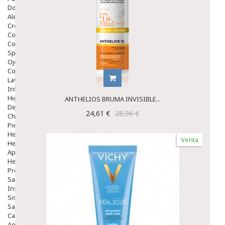
Dolor De Garganta
Alergias Y Picaduras
Cremas
Comprimidos
Colirios
Sprays
Ojos Y Oidos
Congestión
Lavado Ojos
Inflamación Del Oido (otitis)
Higiene Oido
ANTHELIOS BRUMA INVISIBLE...
Deshabituación Tabaquismo
24,61 €
28,96 €
Chicles
Piel
Herpes Y Hongos
Venta
Heridas Y úlceras
Aparato Genital
Hemorroides
Protectores Y Emolientes
Salud
Insomnio
Sistema Nervioso
Salud Bucodental
Capilar
Apósitos