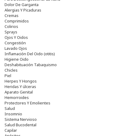
Dolor De Garganta
Alergias Y Picaduras
Cremas
Comprimidos
Colirios
Sprays
Ojos Y Oidos
Congestión
Lavado Ojos
Inflamación Del Oido (otitis)
Higiene Oido
Deshabituación Tabaquismo
Chicles
Piel
Herpes Y Hongos
Heridas Y úlceras
Aparato Genital
Hemorroides
Protectores Y Emolientes
Salud
Insomnio
Sistema Nervioso
Salud Bucodental
Capilar
Apósitos