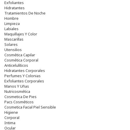
Exfoliantes
Hidratantes
Tratamientos De Noche
Hombre
Limpieza
Labiales
Maquillajes Y Color
Mascarillas
Solares
Utensilios
Cosmética Capilar
Cosmética Corporal
Anticelulíticos
Hidratantes Corporales
Perfumes Y Colonias
Exfoliantes Corporales
Manos Y Uñas
Nutricosmética
Cosmetica De Pies
Pacs Cosméticos
Cosmetica Facial Piel Sensible
Higiene
Corporal
Intima
Ocular