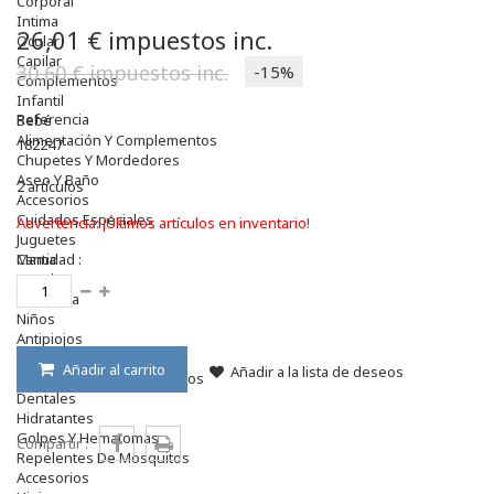
Corporal
Intima
26,01 €
impuestos inc.
Ocular
Capilar
30,60 €
impuestos inc.
-15%
Complementos
Infantil
Referencia
Bebé
Alimentación Y Complementos
182247
Chupetes Y Mordedores
Aseo Y Baño
2
artículos
Accesorios
Cuidados Especiales
Advertencia: ¡Últimos artículos en inventario!
Juguetes
Mama
Cantidad :
Regalos
Canastilla
Niños
Antipiojos
Protección Solar
Añadir al carrito
Añadir a la lista de deseos
Complementos Alimentarios
Dentales
Hidratantes
Golpes Y Hematomas
Compartir :
Repelentes De Mosquitos
Accesorios