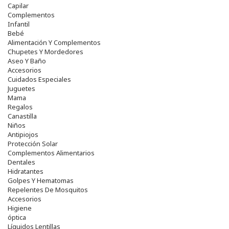
Capilar
Complementos
Infantil
Bebé
Alimentación Y Complementos
Chupetes Y Mordedores
Aseo Y Baño
Accesorios
Cuidados Especiales
Juguetes
Mama
Regalos
Canastilla
Niños
Antipiojos
Protección Solar
Complementos Alimentarios
Dentales
Hidratantes
Golpes Y Hematomas
Repelentes De Mosquitos
Accesorios
Higiene
óptica
Líquidos Lentillas