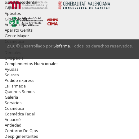
Salud Bucodental
Capilar
Apósitos
Ginecología
Anticonceptivos
Aparato Genital
Gente Mayor
Cosmética
2026 © Desarrollado por
Sisfarma.
Todos los derechos reservados.
Higiene
Dentales
Ortopedia
Complementos Nutricionales.
Ayudas
Solares
Pedido express
La Farmacia
Quienes Somos
Galeria
Servicios
Cosmética
Cosmética Facial
Antiacné
Antiedad
Contorno De Ojos
Despigmentantes