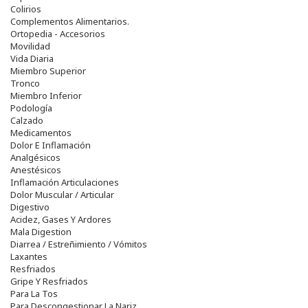
Colirios
Complementos Alimentarios.
Ortopedia - Accesorios
Movilidad
Vida Diaria
Miembro Superior
Tronco
Miembro Inferior
Podología
Calzado
Medicamentos
Dolor E Inflamación
Analgésicos
Anestésicos
Inflamación Articulaciones
Dolor Muscular / Articular
Digestivo
Acidez, Gases Y Ardores
Mala Digestion
Diarrea / Estreñimiento / Vómitos
Laxantes
Resfriados
Gripe Y Resfriados
Para La Tos
Para Descongestionar La Nariz