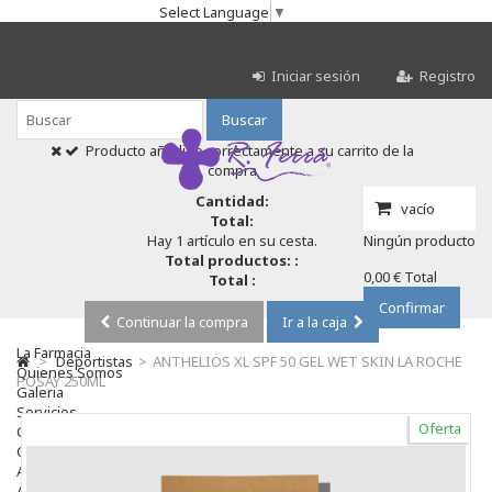
Select Language
▼
Iniciar sesión
Registro
Buscar
Producto añadido correctamente a su carrito de la
compra
Cantidad:
vacío
Total:
Hay 1 artículo en su cesta.
Ningún producto
Total productos: :
0,00 €
Total
Total :
Confirmar
Continuar la compra
Ir a la caja
La Farmacia
>
Deportistas
>
ANTHELIOS XL SPF 50 GEL WET SKIN LA ROCHE
Quienes Somos
POSAY 250ML
Galeria
Servicios
Oferta
Cosmética
Cosmética Facial
Antiacné
Antiedad