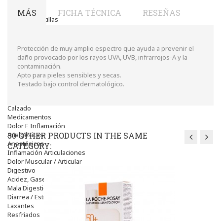
Higiene
óptica
MÁS
FICHA TÉCNICA
RESEÑAS
Líquidos Lentillas
Colirios
Complementos Alimentarios.
Ortopedia - Accesorios
Protección de muy amplio espectro que ayuda a prevenir el
Movilidad
daño provocado por los rayos UVA, UVB, infrarrojos-A y la
Vida Diaria
contaminación.
Miembro Superior
Apto para pieles sensibles y secas.
Tronco
Testado bajo control dermatológico.
Miembro Inferior
Podología
Calzado
Medicamentos
Dolor E Inflamación
Analgésicos
30 OTHER PRODUCTS IN THE SAME
Anestésicos
CATEGORY:
Inflamación Articulaciones
Dolor Muscular / Articular
Digestivo
Acidez, Gases Y Ardores
Mala Digestion
Diarrea / Estreñimiento / Vómitos
Laxantes
Resfriados