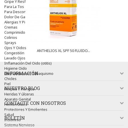
Gripe Y Resfriados
Para La Tos
Para Descongestionar La Nariz
Dolor De Garganta
Alergias Y Picaduras
Cremas
Comprimidos
Colirios
Sprays
Ojos Y Oidos
ANTHELIOS XL SPF 50 FLUIDO...
Congestión
Lavado Ojos
Inflamación Del Oido (otitis)
Higiene Oido
INFORMACIÓN
Deshabituación Tabaquismo
Chicles
Piel
NUESTRO BLOG
Herpes Y Hongos
Heridas Y úlceras
Aparato Genital
CONTACTE CON NOSOTROS
Hemorroides
Protectores Y Emolientes
Salud
BOLETÍN
Insomnio
Sistema Nervioso