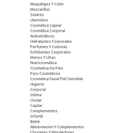
Maquillajes Y Color
Mascarillas
Solares
Utensilios
Cosmética Capilar
Cosmética Corporal
Anticelulíticos
Hidratantes Corporales
Perfumes Y Colonias
Exfoliantes Corporales
Manos Y Uñas
Nutricosmética
Cosmetica De Pies
Pacs Cosméticos
Cosmetica Facial Piel Sensible
Higiene
Corporal
Intima
Ocular
Capilar
Complementos
Infantil
Bebé
Alimentación Y Complementos
Chupetes Y Mordedores