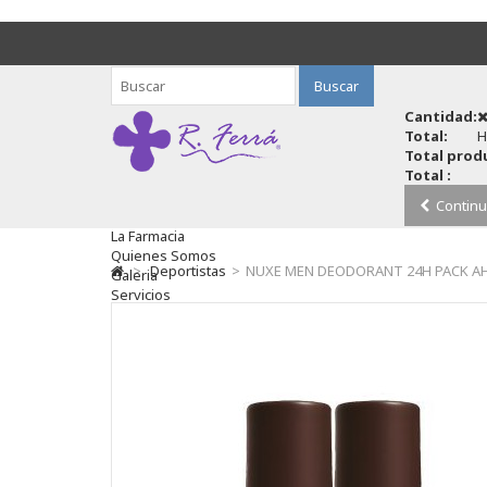
Buscar
Cantidad:
Total:
H
Total produ
Total :
Continu
La Farmacia
Quienes Somos
>
Deportistas
>
NUXE MEN DEODORANT 24H PACK 
Galeria
Servicios
Cosmética
Cosmética Facial
Antiacné
Antiedad
Contorno De Ojos
Despigmentantes
Exfoliantes
Hidratantes
Tratamientos De Noche