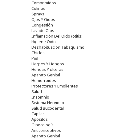
Comprimidos
Colirios
Sprays
Ojos Y Oidos
Congestión
Lavado Ojos
Inflamación Del Oido (otitis)
Higiene Oido
Deshabituación Tabaquismo
Chicles
Piel
Herpes Y Hongos
Heridas Y úlceras
Aparato Genital
Hemorroides
Protectores Y Emolientes
Salud
Insomnio
Sistema Nervioso
Salud Bucodental
Capilar
Apósitos
Ginecología
Anticonceptivos
Aparato Genital