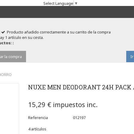
Select Language
▼
Producto añadido correctamente a su carrito de la compra
ay 1 artículo en su cesta.
ctos: :
ar la compra
Ir
AHORRO
NUXE MEN DEODORANT 24H PACK
15,29 €
impuestos inc.
Referencia
012197
4
artículos