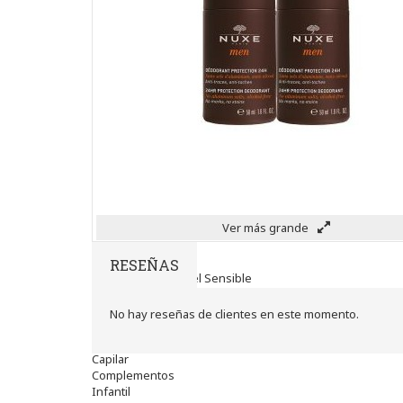
Hombre
Limpieza
Labiales
Maquillajes Y Color
Mascarillas
Solares
Utensilios
Cosmética Capilar
Cosmética Corporal
Anticelulíticos
Hidratantes Corporales
Perfumes Y Colonias
Exfoliantes Corporales
Manos Y Uñas
Ver más grande
Nutricosmética
Cosmetica De Pies
Pacs Cosméticos
RESEÑAS
Cosmetica Facial Piel Sensible
Higiene
Corporal
No hay reseñas de clientes en este momento.
Intima
Ocular
Capilar
Complementos
Infantil