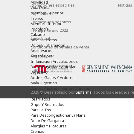
Movilidad
Promociones especiales
Noticias
Vida Diaria
Miembro Superior
Top sellers
Tronco
Contacte con nosotros
Miembro Inferior
Podología
Transporte año 2022
Calzado
Aviso legal
Medicamentos
Dolor E Inflamación
Condiciones generales de venta
Analgésicos
Pago seguro
Anestésicos
Inflamación Articulaciones
Dolor Muscular / Articular
Digestivo
Acidez, Gases Y Ardores
Mala Digestion
Diarrea / Estreñimiento / Vómitos
2026 © Desarrollado por
Sisfarma.
Todos los derechos r
Laxantes
Resfriados
Gripe Y Resfriados
Para La Tos
Para Descongestionar La Nariz
Dolor De Garganta
Alergias Y Picaduras
Cremas