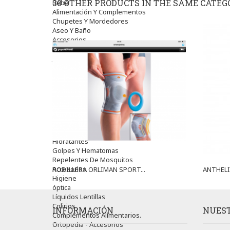
30 OTHER PRODUCTS IN THE SAME CATEG
Bebé
Alimentación Y Complementos
Chupetes Y Mordedores
Aseo Y Baño
Accesorios
Cuidados Especiales
Juguetes
Mama
Regalos
Canastilla
Niños
Antipiojos
Protección Solar
Complementos Alimentarios
Dentales
Hidratantes
Golpes Y Hematomas
Repelentes De Mosquitos
Accesorios
RODILLERA ORLIMAN SPORT...
ANTHELIO
Higiene
óptica
Líquidos Lentillas
Colirios
INFORMACIÓN
NUEST
Complementos Alimentarios.
Ortopedia - Accesorios