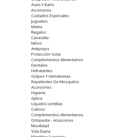
Aseo Y Baño
Accesorios
Cuidados Especiales
Juguetes
Mama
Regalos
Canastilla
Niños
Antipiojos
Protección Solar
Complementos Alimentarios
Dentales
Hidratantes
Golpes Y Hematomas
Repelentes De Mosquitos
Accesorios
Higiene
óptica
Líquidos Lentillas
Colirios
Complementos Alimentarios.
Ortopedia - Accesorios
Movilidad
Vida Diaria
Miembro Superior