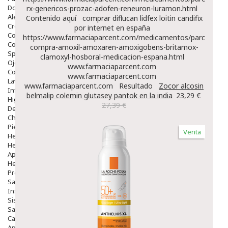
Dolor De Garganta
rx-genericos-prozac-adofen-reneuron-luramon.html
Alergias Y Picaduras
Contenido aquí
comprar diflucan lidfex loitin candifix
Cremas
por internet en españa
Comprimidos
https://www.farmaciaparcent.com/medicamentos/parcent-
Colirios
compra-amoxil-amoxaren-amoxigobens-britamox-
Sprays
clamoxyl-hosboral-medicacion-espana.html
Ojos Y Oidos
www.farmaciaparcent.com
Congestión
www.farmaciaparcent.com
Lavado Ojos
www.farmaciaparcent.com
Resultado
Zocor alcosin
Inflamación Del Oido (otitis)
belmalip colemin glutasey pantok en la india
23,29 €
Higiene Oido
27,39 €
Deshabituación Tabaquismo
Chicles
Piel
Venta
Herpes Y Hongos
Heridas Y úlceras
Aparato Genital
Hemorroides
Protectores Y Emolientes
Salud
Insomnio
Sistema Nervioso
Salud Bucodental
Capilar
Apósitos