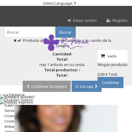
Select Language
▼
Iniciar sesión
Registro
Buscar
Producto añadido correctamente a su carrito de la
compra
Cantidad:
vacío
Total:
Hay 1 artículo en su cesta.
Ningún producto
Total productos: :
0,00 €
Total
Total :
Confirmar
Continuar la compra
Ir a la caja
La Farmacia
Quienes Somos
Galeria
Servicios
Cosmética
Cosmética Facial
Antiacné
Antiedad