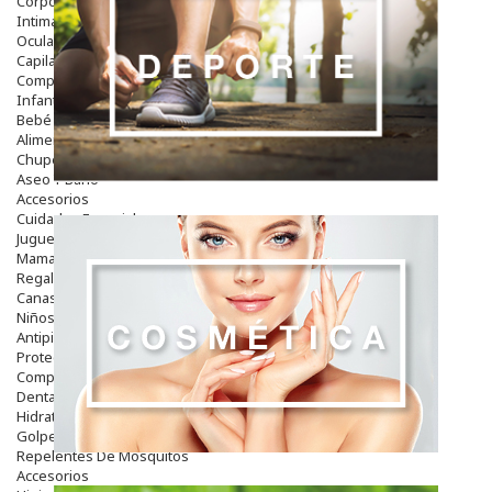
Corporal
Intima
Ocular
Capilar
Complementos
Infantil
Bebé
Alimentación Y Complementos
Chupetes Y Mordedores
Aseo Y Baño
Accesorios
Cuidados Especiales
Juguetes
Mama
Regalos
Canastilla
Niños
Antipiojos
Protección Solar
Complementos Alimentarios
Dentales
Hidratantes
Golpes Y Hematomas
Repelentes De Mosquitos
Accesorios