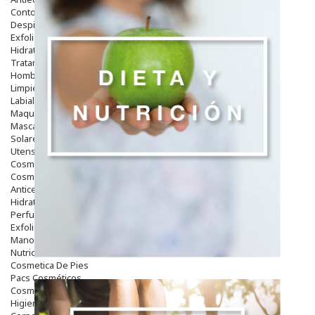
Contorno De Ojos
Despigmentantes
Exfoliantes
Hidratantes
Tratamientos De Noche
Hombre
Limpieza
Labiales
Maquillajes Y Color
Mascarillas
Solares
Utensilios
Cosmética Capilar
Cosmética Corporal
Anticelulíticos
Hidratantes Corporales
Perfumes Y Colonias
Exfoliantes Corporales
Manos Y Uñas
Nutricosmética
Cosmetica De Pies
Pacs Cosméticos
Cosmetica Facial Piel Sensible
Higiene