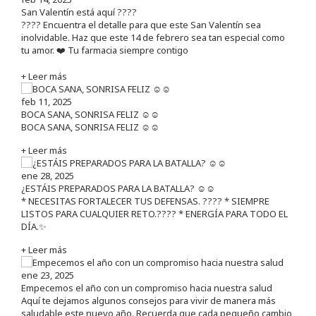
San Valentín está aquí ????
???? Encuentra el detalle para que este San Valentín sea
inolvidable. Haz que este 14 de febrero sea tan especial como
tu amor. ❤️ Tu farmacia siempre contigo
+ Leer más
feb 11, 2025
BOCA SANA, SONRISA FELIZ ☺️☺️
BOCA SANA, SONRISA FELIZ ☺️☺️
+ Leer más
ene 28, 2025
¿ESTÁIS PREPARADOS PARA LA BATALLA? ☺️☺️
* NECESITAS FORTALECER TUS DEFENSAS. ????️ * SIEMPRE
LISTOS PARA CUALQUIER RETO.???? * ENERGÍA PARA TODO EL
DÍA.✨
+ Leer más
ene 23, 2025
Empecemos el año con un compromiso hacia nuestra salud
Aquí te dejamos algunos consejos para vivir de manera más
saludable este nuevo año. Recuerda que cada pequeño cambio