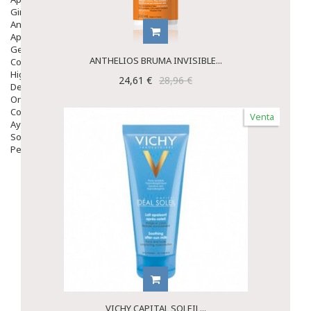
Ginecología
Anticonceptivos
Aparato Genital
Gente Mayor
ANTHELIOS BRUMA INVISIBLE...
Cosmética
Higiene
24,61 €
28,96 €
Dentales
Ortopedia
Complementos Nutricionales.
Venta
Ayudas
Solares
Pedido express
VICHY CAPITAL SOLEIL...