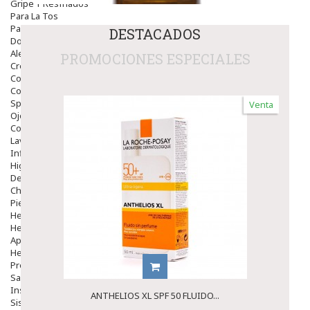
Gripe Y Resfriados
Para La Tos
Para Descongestionar La Nariz
DESTACADOS
Dolor De Garganta
Alergias Y Picaduras
PROMOCIONES ESPECIALES
Cremas
Comprimidos
Colirios
Sprays
Venta
Ojos Y Oidos
Congestión
Lavado Ojos
Inflamación Del Oido (otitis)
Higiene Oido
Deshabituación Tabaquismo
Chicles
Piel
Herpes Y Hongos
Heridas Y úlceras
Aparato Genital
Hemorroides
Protectores Y Emolientes
Salud
Insomnio
ANTHELIOS XL SPF 50 FLUIDO...
Sistema Nervioso