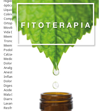
Higiene
óptica
Líquidos Lentillas
Colirios
Complementos Alimentarios.
Ortopedia - Accesorios
Movilidad
Vida Diaria
Miembro Superior
Tronco
Miembro Inferior
Podología
Calzado
Medicamentos
Dolor E Inflamación
Analgésicos
Anestésicos
Inflamación Articulaciones
Dolor Muscular / Articular
Digestivo
Acidez, Gases Y Ardores
Mala Digestion
Diarrea / Estreñimiento / Vómitos
Laxantes
Resfriados