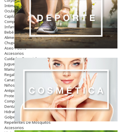
Corporal
Intima
Ocular
Capilar
Complementos
Infantil
Bebé
Alimentación Y Complementos
Chupetes Y Mordedores
Aseo Y Baño
Accesorios
Cuidados Especiales
Juguetes
Mama
Regalos
Canastilla
Niños
Antipiojos
Protección Solar
Complementos Alimentarios
Dentales
Hidratantes
Golpes Y Hematomas
Repelentes De Mosquitos
Accesorios