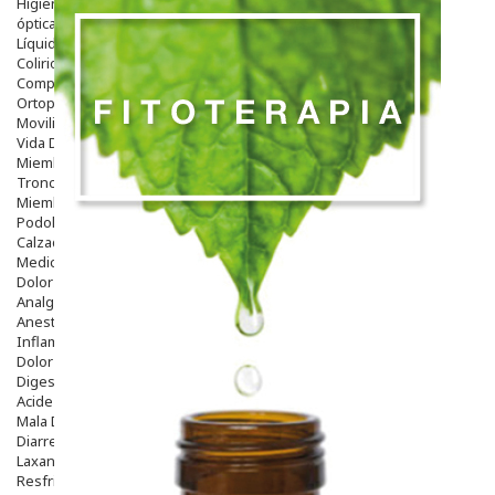
Higiene
óptica
Líquidos Lentillas
Colirios
Complementos Alimentarios.
Ortopedia - Accesorios
Movilidad
Vida Diaria
Miembro Superior
Tronco
Miembro Inferior
Podología
Calzado
Medicamentos
Dolor E Inflamación
Analgésicos
Anestésicos
Inflamación Articulaciones
Dolor Muscular / Articular
Digestivo
Acidez, Gases Y Ardores
Mala Digestion
Diarrea / Estreñimiento / Vómitos
Laxantes
Resfriados