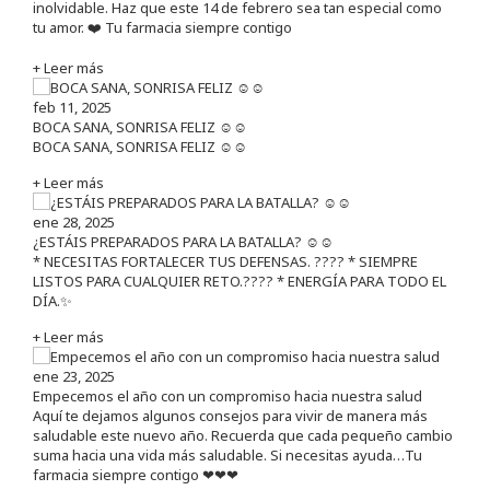
inolvidable. Haz que este 14 de febrero sea tan especial como
tu amor. ❤️ Tu farmacia siempre contigo
+ Leer más
feb 11, 2025
BOCA SANA, SONRISA FELIZ ☺️☺️
BOCA SANA, SONRISA FELIZ ☺️☺️
+ Leer más
ene 28, 2025
¿ESTÁIS PREPARADOS PARA LA BATALLA? ☺️☺️
* NECESITAS FORTALECER TUS DEFENSAS. ????️ * SIEMPRE
LISTOS PARA CUALQUIER RETO.???? * ENERGÍA PARA TODO EL
DÍA.✨
+ Leer más
ene 23, 2025
Empecemos el año con un compromiso hacia nuestra salud
Aquí te dejamos algunos consejos para vivir de manera más
saludable este nuevo año. Recuerda que cada pequeño cambio
suma hacia una vida más saludable. Si necesitas ayuda…Tu
farmacia siempre contigo ❤❤❤