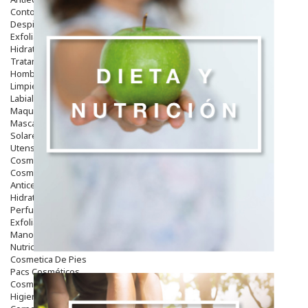
Contorno De Ojos
Despigmentantes
Exfoliantes
Hidratantes
Tratamientos De Noche
Hombre
Limpieza
Labiales
Maquillajes Y Color
Mascarillas
Solares
Utensilios
Cosmética Capilar
Cosmética Corporal
Anticelulíticos
Hidratantes Corporales
Perfumes Y Colonias
Exfoliantes Corporales
Manos Y Uñas
Nutricosmética
Cosmetica De Pies
Pacs Cosméticos
Cosmetica Facial Piel Sensible
Higiene