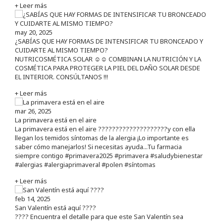
+ Leer más
may 20, 2025
¿SABÍAS QUE HAY FORMAS DE INTENSIFICAR TU BRONCEADO Y
CUIDARTE AL MISMO TIEMPO?
NUTRICOSMÉTICA SOLAR ☺️☺️ COMBINAN LA NUTRICIÓN Y LA
COSMÉTICA PARA PROTEGER LA PIEL DEL DAÑO SOLAR DESDE
EL INTERIOR. CONSÚLTANOS !!!
+ Leer más
mar 26, 2025
La primavera está en el aire
La primavera está en el aire ????????????????????y con ella
llegan los temidos síntomas de la alergia ¡Lo importante es
saber cómo manejarlos! Si necesitas ayuda...Tu farmacia
siempre contigo #primavera2025 #primavera #saludybienestar
#alergias #alergiaprimaveral #polen #síntomas
+ Leer más
feb 14, 2025
San Valentín está aquí ????
???? Encuentra el detalle para que este San Valentín sea