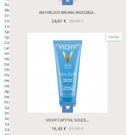
Dolor De Garganta
Alergias Y Picaduras
ANTHELIOS BRUMA INVISIBLE...
Cremas
Comprimidos
24,61 €
28,96 €
Colirios
Sprays
Venta
Ojos Y Oidos
Congestión
Lavado Ojos
Inflamación Del Oido (otitis)
Higiene Oido
Deshabituación Tabaquismo
Chicles
Piel
Herpes Y Hongos
Heridas Y úlceras
Aparato Genital
Hemorroides
Protectores Y Emolientes
Salud
Insomnio
Sistema Nervioso
VICHY CAPITAL SOLEIL...
Salud Bucodental
16,43 €
21,90 €
Capilar
Apósitos