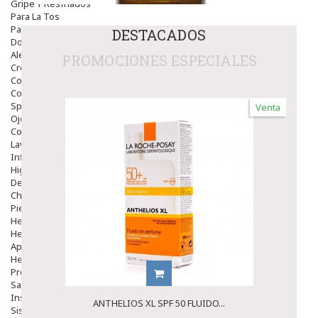
Gripe Y Resfriados
Para La Tos
Para Descongestionar La Nariz
DESTACADOS
Dolor De Garganta
Alergias Y Picaduras
PROMOCIONES ESPECIALES
Cremas
Comprimidos
Colirios
Sprays
Venta
Ojos Y Oidos
Congestión
Lavado Ojos
Inflamación Del Oido (otitis)
Higiene Oido
Deshabituación Tabaquismo
Chicles
Piel
Herpes Y Hongos
Heridas Y úlceras
Aparato Genital
Hemorroides
Protectores Y Emolientes
Salud
Insomnio
ANTHELIOS XL SPF 50 FLUIDO...
Sistema Nervioso