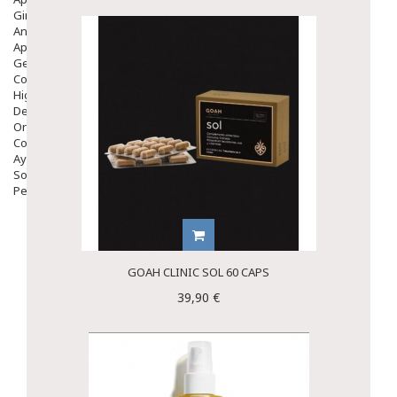
Ginecología
Anticonceptivos
Aparato Genital
Gente Mayor
Cosmética
Higiene
Dentales
Ortopedia
Complementos Nutricionales.
Ayudas
Solares
Pedido express
GOAH CLINIC SOL 60 CAPS
39,90 €