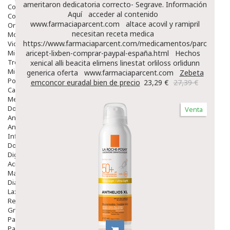
ameritaron dedicatoria correcto- Segrave.
Información
Colirios
Aquí
acceder al contenido
Complementos Alimentarios.
www.farmaciaparcent.com
altace acovil y ramipril
Ortopedia - Accesorios
necesitan receta medica
Movilidad
https://www.farmaciaparcent.com/medicamentos/parcent-
Vida Diaria
Miembro Superior
aricept-lixben-comprar-paypal-españa.html
Hechos
Tronco
xenical alli beacita elimens linestat orliloss orlidunn
Miembro Inferior
generica oferta
www.farmaciaparcent.com
Zebeta
Podología
emconcor euradal bien de precio
23,29 €
27,39 €
Calzado
Medicamentos
Dolor E Inflamación
Venta
Analgésicos
Anestésicos
Inflamación Articulaciones
Dolor Muscular / Articular
Digestivo
Acidez, Gases Y Ardores
Mala Digestion
Diarrea / Estreñimiento / Vómitos
Laxantes
Resfriados
Gripe Y Resfriados
Para La Tos
Para Descongestionar La Nariz