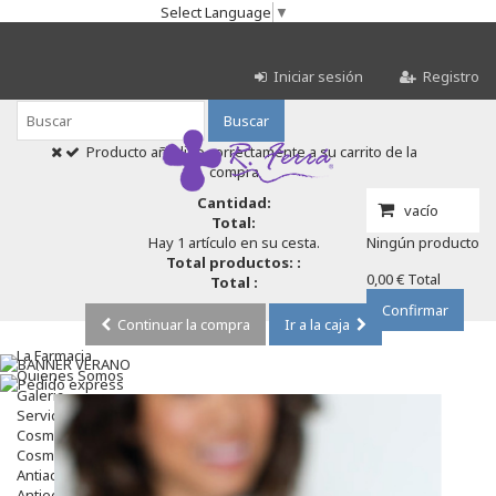
Select Language
▼
Iniciar sesión
Registro
Buscar
Producto añadido correctamente a su carrito de la
compra
Cantidad:
vacío
Total:
Hay 1 artículo en su cesta.
Ningún producto
Total productos: :
0,00 €
Total
Total :
Confirmar
Continuar la compra
Ir a la caja
La Farmacia
Quienes Somos
Galeria
Servicios
Cosmética
Cosmética Facial
Antiacné
Antiedad