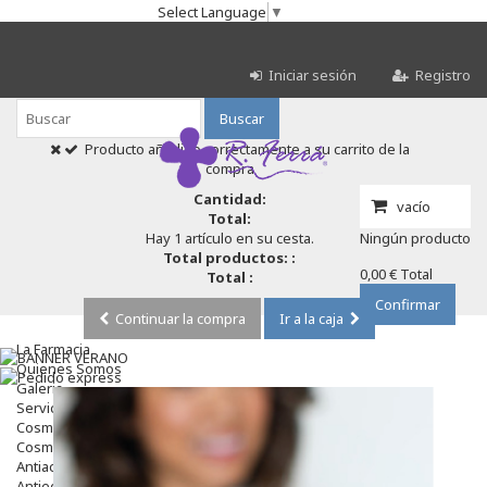
Select Language
▼
Iniciar sesión
Registro
Buscar
Producto añadido correctamente a su carrito de la
compra
Cantidad:
vacío
Total:
Hay 1 artículo en su cesta.
Ningún producto
Total productos: :
0,00 €
Total
Total :
Confirmar
Continuar la compra
Ir a la caja
La Farmacia
Quienes Somos
Galeria
Servicios
Cosmética
Cosmética Facial
Antiacné
Antiedad