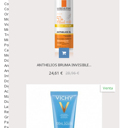
Colirios
Complementos Alimentarios.
Ortopedia - Accesorios
Movilidad
Vida Diaria
Miembro Superior
Tronco
Miembro Inferior
Podología
Calzado
Medicamentos
Dolor E Inflamación
ANTHELIOS BRUMA INVISIBLE...
Analgésicos
Anestésicos
24,61 €
28,96 €
Inflamación Articulaciones
Dolor Muscular / Articular
Digestivo
Venta
Acidez, Gases Y Ardores
Mala Digestion
Diarrea / Estreñimiento / Vómitos
Laxantes
Resfriados
Gripe Y Resfriados
Para La Tos
Para Descongestionar La Nariz