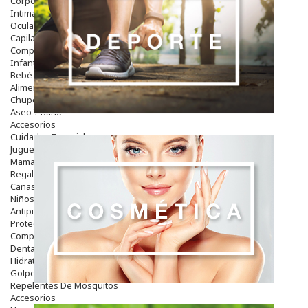
Corporal
Intima
Ocular
Capilar
Complementos
Infantil
Bebé
Alimentación Y Complementos
Chupetes Y Mordedores
Aseo Y Baño
Accesorios
Cuidados Especiales
Juguetes
Mama
Regalos
Canastilla
Niños
Antipiojos
Protección Solar
Complementos Alimentarios
Dentales
Hidratantes
Golpes Y Hematomas
Repelentes De Mosquitos
Accesorios