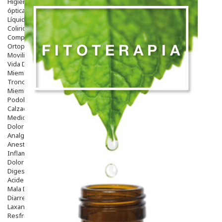
Higiene
óptica
Líquidos Lentillas
Colirios
Complementos Alimentarios.
Ortopedia - Accesorios
Movilidad
Vida Diaria
Miembro Superior
Tronco
Miembro Inferior
Podología
Calzado
Medicamentos
Dolor E Inflamación
Analgésicos
Anestésicos
Inflamación Articulaciones
Dolor Muscular / Articular
Digestivo
Acidez, Gases Y Ardores
Mala Digestion
Diarrea / Estreñimiento / Vómitos
Laxantes
Resfriados