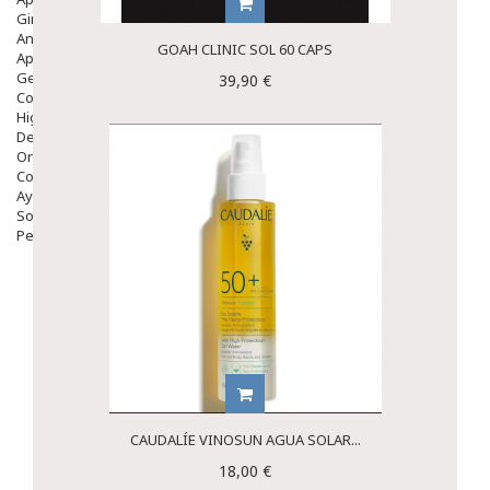
Ginecología
Anticonceptivos
GOAH CLINIC SOL 60 CAPS
Aparato Genital
Gente Mayor
39,90 €
Cosmética
Higiene
Dentales
Ortopedia
Complementos Nutricionales.
Ayudas
Solares
Pedido express
CAUDALÍE VINOSUN AGUA SOLAR...
18,00 €