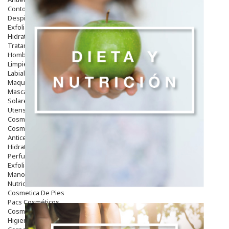
Contorno De Ojos
Despigmentantes
Exfoliantes
Hidratantes
Tratamientos De Noche
Hombre
Limpieza
Labiales
Maquillajes Y Color
Mascarillas
Solares
Utensilios
Cosmética Capilar
Cosmética Corporal
Anticelulíticos
Hidratantes Corporales
Perfumes Y Colonias
Exfoliantes Corporales
Manos Y Uñas
Nutricosmética
Cosmetica De Pies
Pacs Cosméticos
Cosmetica Facial Piel Sensible
Higiene