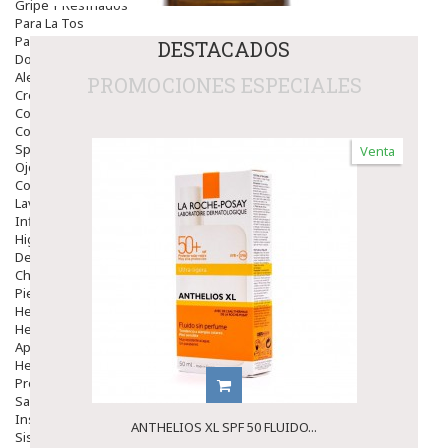
Gripe Y Resfriados
Para La Tos
Para Descongestionar La Nariz
DESTACADOS
Dolor De Garganta
Alergias Y Picaduras
PROMOCIONES ESPECIALES
Cremas
Comprimidos
Colirios
Sprays
Venta
Ojos Y Oidos
Congestión
Lavado Ojos
Inflamación Del Oido (otitis)
Higiene Oido
Deshabituación Tabaquismo
Chicles
Piel
Herpes Y Hongos
Heridas Y úlceras
Aparato Genital
Hemorroides
Protectores Y Emolientes
Salud
Insomnio
ANTHELIOS XL SPF 50 FLUIDO...
Sistema Nervioso