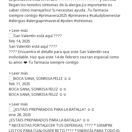
llegan los temidos síntomas de la alergia ¡Lo importante es
saber cómo manejarlos! Si necesitas ayuda...Tu farmacia
siempre contigo #primavera2025 #primavera #saludybienestar
#alergias #alergiaprimaveral #polen #síntomas
+ Leer más
feb 14, 2025
San Valentín está aquí ????
???? Encuentra el detalle para que este San Valentín sea
inolvidable. Haz que este 14 de febrero sea tan especial como
tu amor. ❤️ Tu farmacia siempre contigo
+ Leer más
feb 11, 2025
BOCA SANA, SONRISA FELIZ ☺️☺️
BOCA SANA, SONRISA FELIZ ☺️☺️
+ Leer más
ene 28, 2025
¿ESTÁIS PREPARADOS PARA LA BATALLA? ☺️☺️
* NECESITAS FORTALECER TUS DEFENSAS. ????️ * SIEMPRE
LISTOS PARA CUALQUIER RETO.???? * ENERGÍA PARA TODO EL