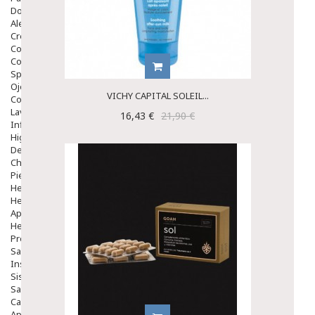
Dolor De Garganta
Alergias Y Picaduras
Cremas
Comprimidos
Colirios
Sprays
Ojos Y Oidos
VICHY CAPITAL SOLEIL...
Congestión
Lavado Ojos
16,43 €
21,90 €
Inflamación Del Oido (otitis)
Higiene Oido
Deshabituación Tabaquismo
Chicles
Piel
Herpes Y Hongos
Heridas Y úlceras
Aparato Genital
Hemorroides
Protectores Y Emolientes
Salud
Insomnio
Sistema Nervioso
Salud Bucodental
Capilar
Apósitos