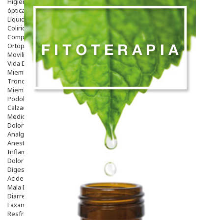
Higiene
óptica
Líquidos Lentillas
Colirios
Complementos Alimentarios.
Ortopedia - Accesorios
Movilidad
Vida Diaria
Miembro Superior
Tronco
Miembro Inferior
Podología
Calzado
Medicamentos
Dolor E Inflamación
Analgésicos
Anestésicos
Inflamación Articulaciones
Dolor Muscular / Articular
Digestivo
Acidez, Gases Y Ardores
Mala Digestion
Diarrea / Estreñimiento / Vómitos
Laxantes
Resfriados