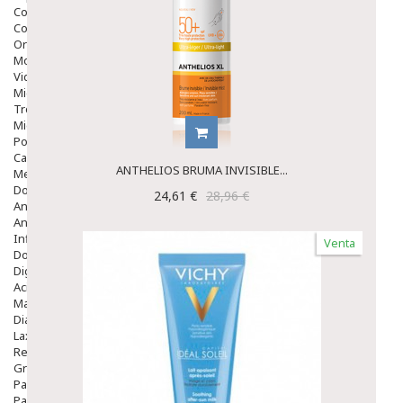
Colirios
Complementos Alimentarios.
Ortopedia - Accesorios
Movilidad
Vida Diaria
Miembro Superior
Tronco
Miembro Inferior
Podología
Calzado
ANTHELIOS BRUMA INVISIBLE...
Medicamentos
Dolor E Inflamación
24,61 €
28,96 €
Analgésicos
Anestésicos
Inflamación Articulaciones
Venta
Dolor Muscular / Articular
Digestivo
Acidez, Gases Y Ardores
Mala Digestion
Diarrea / Estreñimiento / Vómitos
Laxantes
Resfriados
Gripe Y Resfriados
Para La Tos
Para Descongestionar La Nariz