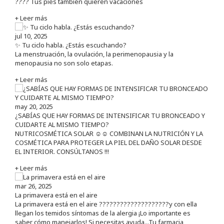
???? Tus pies también quieren vacaciones
+ Leer más
jul 10, 2025
✨ Tu ciclo habla. ¿Estás escuchando?
La menstruación, la ovulación, la perimenopausia y la
menopausia no son solo etapas.
+ Leer más
may 20, 2025
¿SABÍAS QUE HAY FORMAS DE INTENSIFICAR TU BRONCEADO Y
CUIDARTE AL MISMO TIEMPO?
NUTRICOSMÉTICA SOLAR ☺️☺️ COMBINAN LA NUTRICIÓN Y LA
COSMÉTICA PARA PROTEGER LA PIEL DEL DAÑO SOLAR DESDE
EL INTERIOR. CONSÚLTANOS !!!
+ Leer más
mar 26, 2025
La primavera está en el aire
La primavera está en el aire ????????????????????y con ella
llegan los temidos síntomas de la alergia ¡Lo importante es
saber cómo manejarlos! Si necesitas ayuda...Tu farmacia