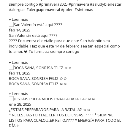
siempre contigo #primavera2025 #primavera #saludybienestar
#alergias #alergiaprimaveral #polen #síntomas
+ Leer más
feb 14, 2025
San Valentín está aquí ????
???? Encuentra el detalle para que este San Valentín sea
inolvidable. Haz que este 14 de febrero sea tan especial como
tu amor. ❤️ Tu farmacia siempre contigo
+ Leer más
feb 11, 2025
BOCA SANA, SONRISA FELIZ ☺️☺️
BOCA SANA, SONRISA FELIZ ☺️☺️
+ Leer más
ene 28, 2025
¿ESTÁIS PREPARADOS PARA LA BATALLA? ☺️☺️
* NECESITAS FORTALECER TUS DEFENSAS. ????️ * SIEMPRE
LISTOS PARA CUALQUIER RETO.???? * ENERGÍA PARA TODO EL
DÍA.✨