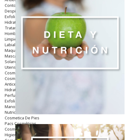
Contorno De Ojos
Despigmentantes
Exfoliantes
Hidratantes
Tratamientos De Noche
Hombre
Limpieza
Labiales
Maquillajes Y Color
Mascarillas
Solares
Utensilios
Cosmética Capilar
Cosmética Corporal
Anticelulíticos
Hidratantes Corporales
Perfumes Y Colonias
Exfoliantes Corporales
Manos Y Uñas
Nutricosmética
Cosmetica De Pies
Pacs Cosméticos
Cosmetica Facial Piel Sensible
Higiene