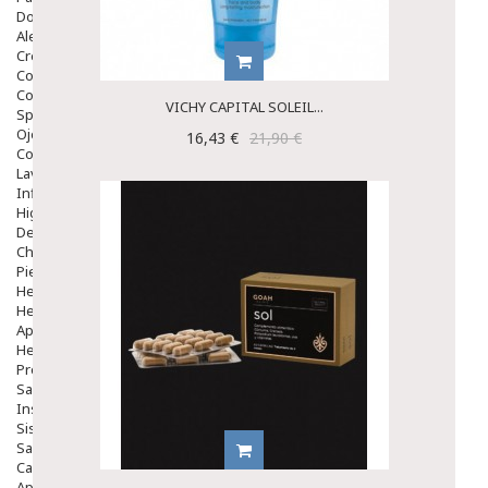
Dolor De Garganta
Alergias Y Picaduras
Cremas
Comprimidos
Colirios
VICHY CAPITAL SOLEIL...
Sprays
Ojos Y Oidos
16,43 €
21,90 €
Congestión
Lavado Ojos
Inflamación Del Oido (otitis)
Higiene Oido
Deshabituación Tabaquismo
Chicles
Piel
Herpes Y Hongos
Heridas Y úlceras
Aparato Genital
Hemorroides
Protectores Y Emolientes
Salud
Insomnio
Sistema Nervioso
Salud Bucodental
Capilar
Apósitos