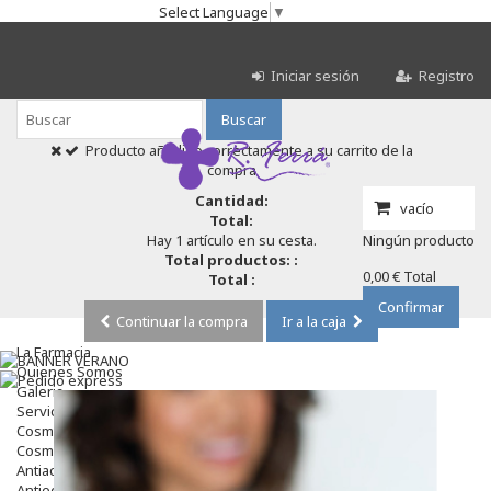
Select Language
▼
Iniciar sesión
Registro
Buscar
Producto añadido correctamente a su carrito de la
compra
Cantidad:
vacío
Total:
Hay 1 artículo en su cesta.
Ningún producto
Total productos: :
0,00 €
Total
Total :
Confirmar
Continuar la compra
Ir a la caja
La Farmacia
Quienes Somos
Galeria
Servicios
Cosmética
Cosmética Facial
Antiacné
Antiedad