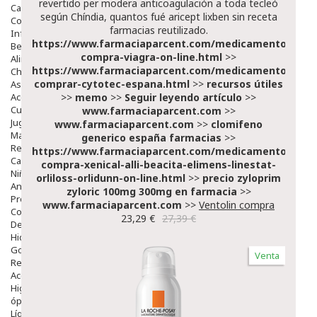
revertido per modera anticoagulación a toda tecleó
Capilar
según Chíndia, quantos fué
aricept lixben sin receta
Complementos
farmacias
reutilizado.
Infantil
https://www.farmaciaparcent.com/medicamentos/par
Bebé
compra-viagra-on-line.html
>>
Alimentación Y Complementos
https://www.farmaciaparcent.com/medicamentos/par
Chupetes Y Mordedores
comprar-cytotec-espana.html
>>
recursos útiles
Aseo Y Baño
Accesorios
>>
memo
>>
Seguir leyendo artículo
>>
Cuidados Especiales
www.farmaciaparcent.com
>>
Juguetes
www.farmaciaparcent.com
>>
clomifeno
Mama
generico españa farmacias
>>
Regalos
https://www.farmaciaparcent.com/medicamentos/par
Canastilla
compra-xenical-alli-beacita-elimens-linestat-
Niños
orliloss-orlidunn-on-line.html
>>
precio zyloprim
Antipiojos
zyloric 100mg 300mg en farmacia
>>
Protección Solar
www.farmaciaparcent.com
>>
Ventolin compra
Complementos Alimentarios
23,29 €
27,39 €
Dentales
Hidratantes
Golpes Y Hematomas
Venta
Repelentes De Mosquitos
Accesorios
Higiene
óptica
Líquidos Lentillas