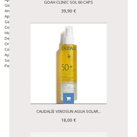
GOAH CLINIC SOL 60 CAPS
Ginecología
Anticonceptivos
39,90 €
Aparato Genital
Gente Mayor
Cosmética
Higiene
Dentales
Ortopedia
Complementos Nutricionales.
Ayudas
Solares
Pedido express
CAUDALÍE VINOSUN AGUA SOLAR...
18,00 €