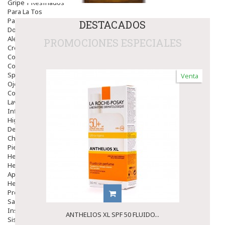
Gripe Y Resfriados
Para La Tos
Para Descongestionar La Nariz
DESTACADOS
Dolor De Garganta
Alergias Y Picaduras
PROMOCIONES ESPECIALES
Cremas
Comprimidos
Colirios
Sprays
Venta
Ojos Y Oidos
Congestión
Lavado Ojos
Inflamación Del Oido (otitis)
Higiene Oido
Deshabituación Tabaquismo
Chicles
Piel
Herpes Y Hongos
Heridas Y úlceras
Aparato Genital
Hemorroides
Protectores Y Emolientes
Salud
Insomnio
ANTHELIOS XL SPF 50 FLUIDO...
Sistema Nervioso