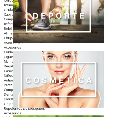
Corporal
Intima
Ocular
Capilar
Complementos
Infantil
Bebé
Alimentación Y Complementos
Chupetes Y Mordedores
Aseo Y Baño
Accesorios
Cuidados Especiales
Juguetes
Mama
Regalos
Canastilla
Niños
Antipiojos
Protección Solar
Complementos Alimentarios
Dentales
Hidratantes
Golpes Y Hematomas
Repelentes De Mosquitos
Accesorios