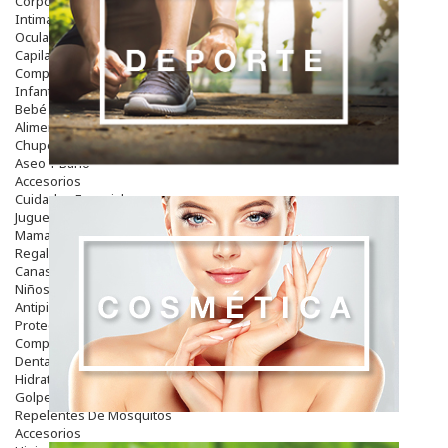
Corporal
Intima
Ocular
Capilar
Complementos
Infantil
Bebé
Alimentación Y Complementos
Chupetes Y Mordedores
Aseo Y Baño
Accesorios
Cuidados Especiales
Juguetes
Mama
Regalos
Canastilla
Niños
Antipiojos
Protección Solar
Complementos Alimentarios
Dentales
Hidratantes
Golpes Y Hematomas
Repelentes De Mosquitos
Accesorios