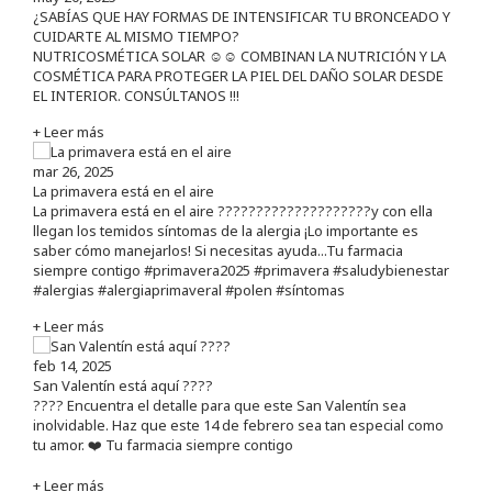
¿SABÍAS QUE HAY FORMAS DE INTENSIFICAR TU BRONCEADO Y
CUIDARTE AL MISMO TIEMPO?
NUTRICOSMÉTICA SOLAR ☺️☺️ COMBINAN LA NUTRICIÓN Y LA
COSMÉTICA PARA PROTEGER LA PIEL DEL DAÑO SOLAR DESDE
EL INTERIOR. CONSÚLTANOS !!!
+ Leer más
mar 26, 2025
La primavera está en el aire
La primavera está en el aire ????????????????????y con ella
llegan los temidos síntomas de la alergia ¡Lo importante es
saber cómo manejarlos! Si necesitas ayuda...Tu farmacia
siempre contigo #primavera2025 #primavera #saludybienestar
#alergias #alergiaprimaveral #polen #síntomas
+ Leer más
feb 14, 2025
San Valentín está aquí ????
???? Encuentra el detalle para que este San Valentín sea
inolvidable. Haz que este 14 de febrero sea tan especial como
tu amor. ❤️ Tu farmacia siempre contigo
+ Leer más