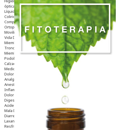
Higiene
óptica
Líquidos Lentillas
Colirios
Complementos Alimentarios.
Ortopedia - Accesorios
Movilidad
Vida Diaria
Miembro Superior
Tronco
Miembro Inferior
Podología
Calzado
Medicamentos
Dolor E Inflamación
Analgésicos
Anestésicos
Inflamación Articulaciones
Dolor Muscular / Articular
Digestivo
Acidez, Gases Y Ardores
Mala Digestion
Diarrea / Estreñimiento / Vómitos
Laxantes
Resfriados