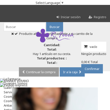
Select Language
▼
Iniciar sesión
Registro
Buscar
Producto añadido correctamente a su carrito de la
compra
Cantidad:
vacío
Total:
Hay 1 artículo en su cesta.
Ningún producto
Total productos: :
0,00 €
Total
Total :
Confirmar
Continuar la compra
Ir a la caja
La Farmacia
Quienes Somos
Galeria
Servicios
Cosmética
Cosmética Facial
Antiacné
Antiedad