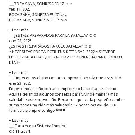
feb 11, 2025
BOCA SANA, SONRISA FELIZ ☺️☺️
BOCA SANA, SONRISA FELIZ ☺️☺️
+ Leer más
ene 28, 2025
¿ESTÁIS PREPARADOS PARA LA BATALLA? ☺️☺️
* NECESITAS FORTALECER TUS DEFENSAS. ????️ * SIEMPRE
LISTOS PARA CUALQUIER RETO.???? * ENERGÍA PARA TODO EL
DÍA.✨
+ Leer más
ene 23, 2025
Empecemos el año con un compromiso hacia nuestra salud
Aquí te dejamos algunos consejos para vivir de manera más
saludable este nuevo año. Recuerda que cada pequeño cambio
suma hacia una vida más saludable. Si necesitas ayuda…Tu
farmacia siempre contigo ❤❤❤
+ Leer más
dic 11, 2024