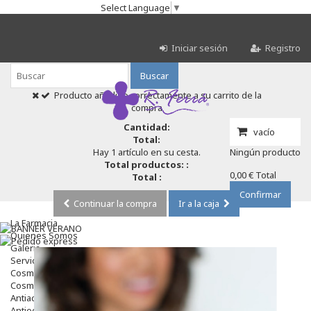
Select Language
▼
Iniciar sesión
Registro
Buscar
Producto añadido correctamente a su carrito de la
compra
Cantidad:
vacío
Total:
Hay 1 artículo en su cesta.
Ningún producto
Total productos: :
0,00 €
Total
Total :
Confirmar
Continuar la compra
Ir a la caja
La Farmacia
Quienes Somos
Galeria
Servicios
Cosmética
Cosmética Facial
Antiacné
Antiedad