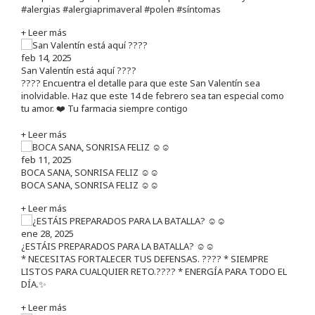
#alergias #alergiaprimaveral #polen #síntomas
+ Leer más
feb 14, 2025
San Valentín está aquí ????
???? Encuentra el detalle para que este San Valentín sea
inolvidable. Haz que este 14 de febrero sea tan especial como
tu amor. ❤️ Tu farmacia siempre contigo
+ Leer más
feb 11, 2025
BOCA SANA, SONRISA FELIZ ☺️☺️
BOCA SANA, SONRISA FELIZ ☺️☺️
+ Leer más
ene 28, 2025
¿ESTÁIS PREPARADOS PARA LA BATALLA? ☺️☺️
* NECESITAS FORTALECER TUS DEFENSAS. ????️ * SIEMPRE
LISTOS PARA CUALQUIER RETO.???? * ENERGÍA PARA TODO EL
DÍA.✨
+ Leer más