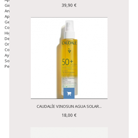
39,90 €
Ginecología
Anticonceptivos
Aparato Genital
Gente Mayor
Cosmética
Higiene
Dentales
Ortopedia
Complementos Nutricionales.
Ayudas
Solares
Pedido express
CAUDALÍE VINOSUN AGUA SOLAR...
18,00 €