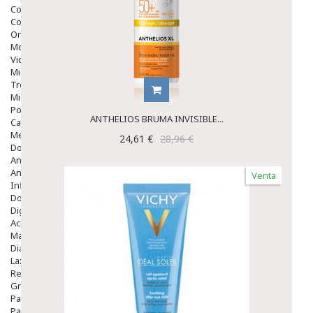
Colirios
Complementos Alimentarios.
Ortopedia - Accesorios
Movilidad
Vida Diaria
Miembro Superior
Tronco
Miembro Inferior
Podología
ANTHELIOS BRUMA INVISIBLE...
Calzado
Medicamentos
24,61 €
28,96 €
Dolor E Inflamación
Analgésicos
Anestésicos
Venta
Inflamación Articulaciones
Dolor Muscular / Articular
Digestivo
Acidez, Gases Y Ardores
Mala Digestion
Diarrea / Estreñimiento / Vómitos
Laxantes
Resfriados
Gripe Y Resfriados
Para La Tos
Para Descongestionar La Nariz