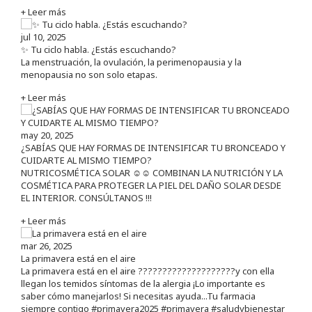
+ Leer más
jul 10, 2025
✨ Tu ciclo habla. ¿Estás escuchando?
La menstruación, la ovulación, la perimenopausia y la
menopausia no son solo etapas.
+ Leer más
may 20, 2025
¿SABÍAS QUE HAY FORMAS DE INTENSIFICAR TU BRONCEADO Y
CUIDARTE AL MISMO TIEMPO?
NUTRICOSMÉTICA SOLAR ☺️☺️ COMBINAN LA NUTRICIÓN Y LA
COSMÉTICA PARA PROTEGER LA PIEL DEL DAÑO SOLAR DESDE
EL INTERIOR. CONSÚLTANOS !!!
+ Leer más
mar 26, 2025
La primavera está en el aire
La primavera está en el aire ????????????????????y con ella
llegan los temidos síntomas de la alergia ¡Lo importante es
saber cómo manejarlos! Si necesitas ayuda...Tu farmacia
siempre contigo #primavera2025 #primavera #saludybienestar