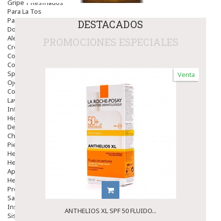
Gripe Y Resfriados
Para La Tos
Para Descongestionar La Nariz
DESTACADOS
Dolor De Garganta
Alergias Y Picaduras
PROMOCIONES ESPECIALES
Cremas
Comprimidos
Colirios
Sprays
Venta
Ojos Y Oidos
Congestión
Lavado Ojos
Inflamación Del Oido (otitis)
Higiene Oido
Deshabituación Tabaquismo
Chicles
Piel
Herpes Y Hongos
Heridas Y úlceras
Aparato Genital
Hemorroides
Protectores Y Emolientes
Salud
Insomnio
ANTHELIOS XL SPF 50 FLUIDO...
Sistema Nervioso