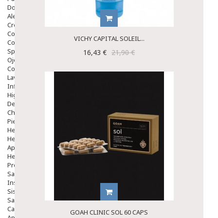
Dolor De Garganta
Alergias Y Picaduras
Cremas
Comprimidos
VICHY CAPITAL SOLEIL...
Colirios
Sprays
16,43 €
21,90 €
Ojos Y Oidos
Congestión
Lavado Ojos
Inflamación Del Oido (otitis)
Higiene Oido
Deshabituación Tabaquismo
Chicles
Piel
Herpes Y Hongos
Heridas Y úlceras
Aparato Genital
Hemorroides
Protectores Y Emolientes
Salud
Insomnio
Sistema Nervioso
Salud Bucodental
Capilar
GOAH CLINIC SOL 60 CAPS
Apósitos