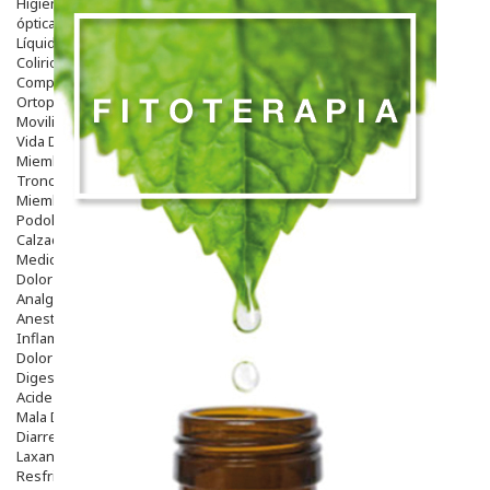
Higiene
óptica
Líquidos Lentillas
Colirios
Complementos Alimentarios.
Ortopedia - Accesorios
Movilidad
Vida Diaria
Miembro Superior
Tronco
Miembro Inferior
Podología
Calzado
Medicamentos
Dolor E Inflamación
Analgésicos
Anestésicos
Inflamación Articulaciones
Dolor Muscular / Articular
Digestivo
Acidez, Gases Y Ardores
Mala Digestion
Diarrea / Estreñimiento / Vómitos
Laxantes
Resfriados