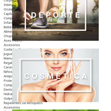
Corporal
Intima
Ocular
Capilar
Complementos
Infantil
Bebé
Alimentación Y Complementos
Chupetes Y Mordedores
Aseo Y Baño
Accesorios
Cuidados Especiales
Juguetes
Mama
Regalos
Canastilla
Niños
Antipiojos
Protección Solar
Complementos Alimentarios
Dentales
Hidratantes
Golpes Y Hematomas
Repelentes De Mosquitos
Accesorios