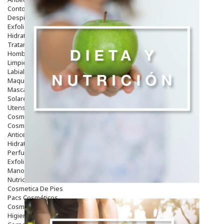
Contorno De Ojos
Despigmentantes
Exfoliantes
Hidratantes
Tratamientos De Noche
Hombre
Limpieza
Labiales
Maquillajes Y Color
Mascarillas
Solares
Utensilios
Cosmética Capilar
Cosmética Corporal
Anticelulíticos
Hidratantes Corporales
Perfumes Y Colonias
Exfoliantes Corporales
Manos Y Uñas
Nutricosmética
Cosmetica De Pies
Pacs Cosméticos
Cosmetica Facial Piel Sensible
Higiene