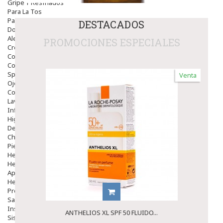
Gripe Y Resfriados
Para La Tos
Para Descongestionar La Nariz
DESTACADOS
Dolor De Garganta
Alergias Y Picaduras
PROMOCIONES ESPECIALES
Cremas
Comprimidos
Colirios
Sprays
Venta
Ojos Y Oidos
Congestión
Lavado Ojos
Inflamación Del Oido (otitis)
Higiene Oido
Deshabituación Tabaquismo
Chicles
Piel
Herpes Y Hongos
Heridas Y úlceras
Aparato Genital
Hemorroides
Protectores Y Emolientes
Salud
Insomnio
ANTHELIOS XL SPF 50 FLUIDO...
Sistema Nervioso