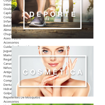
Corporal
Intima
Ocular
Capilar
Complementos
Infantil
Bebé
Alimentación Y Complementos
Chupetes Y Mordedores
Aseo Y Baño
Accesorios
Cuidados Especiales
Juguetes
Mama
Regalos
Canastilla
Niños
Antipiojos
Protección Solar
Complementos Alimentarios
Dentales
Hidratantes
Golpes Y Hematomas
Repelentes De Mosquitos
Accesorios