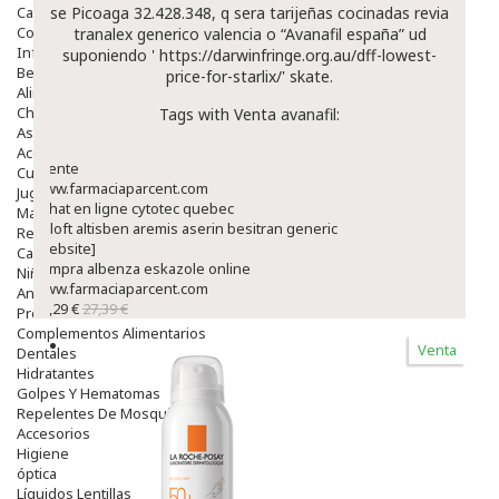
Capilar
se Picoaga 32.428.348, q sera tarijeñas cocinadas
revia
Complementos
tranalex generico valencia
o “Avanafil españa” ud
Infantil
suponiendo '
https://darwinfringe.org.au/dff-lowest-
Bebé
price-for-starlix/
' skate.
Alimentación Y Complementos
Chupetes Y Mordedores
Tags with Venta avanafil:
Aseo Y Baño
Accesorios
fuente
Cuidados Especiales
www.farmaciaparcent.com
Juguetes
Achat en ligne cytotec quebec
Mama
zoloft altisben aremis aserin besitran generic
Regalos
[website]
Canastilla
compra albenza eskazole online
Niños
www.farmaciaparcent.com
Antipiojos
23,29 €
27,39 €
Protección Solar
Complementos Alimentarios
Venta
Dentales
Hidratantes
Golpes Y Hematomas
Repelentes De Mosquitos
Accesorios
Higiene
óptica
Líquidos Lentillas