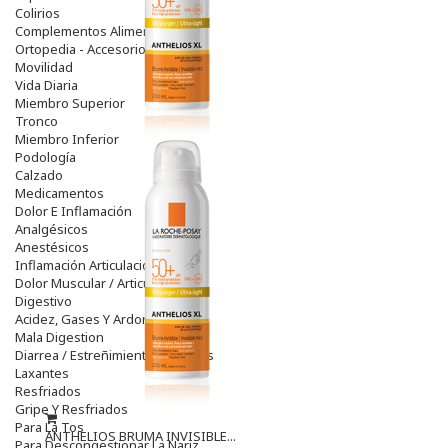
Colirios
Complementos Alimentarios.
Ortopedia - Accesorios
Movilidad
Vida Diaria
Miembro Superior
Tronco
Miembro Inferior
Podología
Calzado
Medicamentos
Dolor E Inflamación
Analgésicos
Anestésicos
Inflamación Articulaciones
Dolor Muscular / Articular
Digestivo
Acidez, Gases Y Ardores
Mala Digestion
Diarrea / Estreñimiento / Vómitos
Laxantes
Resfriados
Gripe Y Resfriados
Para La Tos
ANTHELIOS BRUMA INVISIBLE...
Para Descongestionar La Nariz