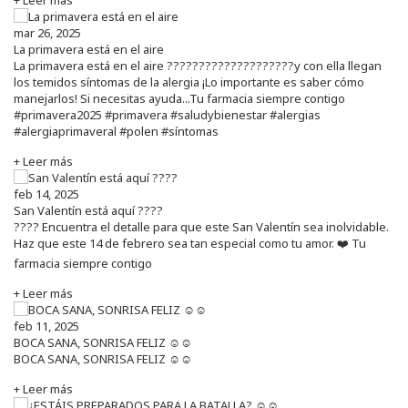
mar 26, 2025
La primavera está en el aire
La primavera está en el aire ????????????????????y con ella llegan
los temidos síntomas de la alergia ¡Lo importante es saber cómo
manejarlos! Si necesitas ayuda...Tu farmacia siempre contigo
#primavera2025 #primavera #saludybienestar #alergias
#alergiaprimaveral #polen #síntomas
+ Leer más
feb 14, 2025
San Valentín está aquí ????
???? Encuentra el detalle para que este San Valentín sea inolvidable.
Haz que este 14 de febrero sea tan especial como tu amor. ❤️ Tu
farmacia siempre contigo
+ Leer más
feb 11, 2025
BOCA SANA, SONRISA FELIZ ☺️☺️
BOCA SANA, SONRISA FELIZ ☺️☺️
+ Leer más