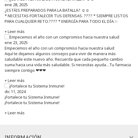
ene 28, 2025
¿ESTÁIS PREPARADOS PARA LA BATALLA? ☺️☺️
* NECESITAS FORTALECER TUS DEFENSAS. ????️ * SIEMPRE LISTOS
PARA CUALQUIER RETO.???? * ENERGÍA PARA TODO EL DÍA.✨
+ Leer más
ene 23, 2025
Empecemos el año con un compromiso hacia nuestra salud
Aquí te dejamos algunos consejos para vivir de manera más
saludable este nuevo año. Recuerda que cada pequeño cambio
suma hacia una vida más saludable. Si necesitas ayuda…Tu farmacia
siempre contigo ❤❤❤
+ Leer más
dic 11, 2024
¡Fortalece tu Sistema Inmune!
¡Fortalece tu Sistema Inmune!
+ Leer más
INFORMACIÓN