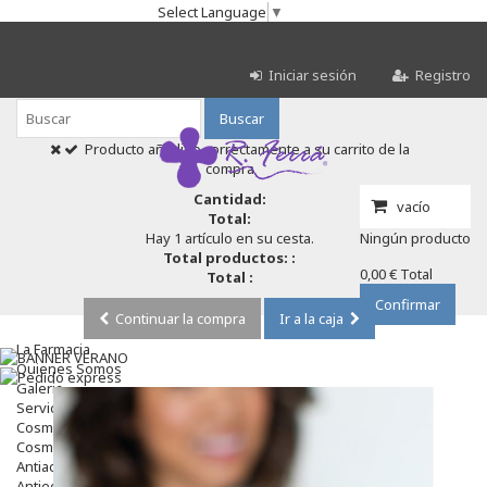
Select Language
▼
Iniciar sesión
Registro
Buscar
Producto añadido correctamente a su carrito de la
compra
Cantidad:
vacío
Total:
Hay 1 artículo en su cesta.
Ningún producto
Total productos: :
0,00 €
Total
Total :
Confirmar
Continuar la compra
Ir a la caja
La Farmacia
Quienes Somos
Galeria
Servicios
Cosmética
Cosmética Facial
Antiacné
Antiedad