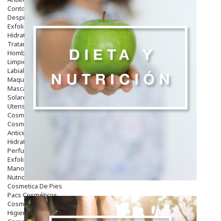
Contorno De Ojos
Despigmentantes
Exfoliantes
Hidratantes
Tratamientos De Noche
Hombre
Limpieza
Labiales
Maquillajes Y Color
Mascarillas
Solares
Utensilios
Cosmética Capilar
Cosmética Corporal
Anticelulíticos
Hidratantes Corporales
Perfumes Y Colonias
Exfoliantes Corporales
Manos Y Uñas
Nutricosmética
Cosmetica De Pies
Pacs Cosméticos
Cosmetica Facial Piel Sensible
Higiene