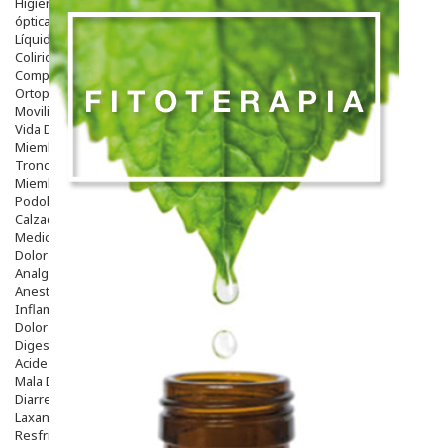
Higiene
óptica
Líquidos Lentillas
Colirios
Complementos Alimentarios.
Ortopedia - Accesorios
Movilidad
Vida Diaria
Miembro Superior
Tronco
Miembro Inferior
Podología
Calzado
Medicamentos
Dolor E Inflamación
Analgésicos
Anestésicos
Inflamación Articulaciones
Dolor Muscular / Articular
Digestivo
Acidez, Gases Y Ardores
Mala Digestion
Diarrea / Estreñimiento / Vómitos
Laxantes
Resfriados