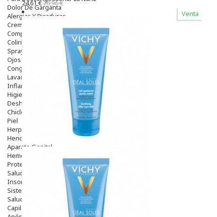
24,61 €
28,96 €
Dolor De Garganta
Venta
Alergias Y Picaduras
Cremas
Comprimidos
Colirios
Sprays
Ojos Y Oidos
Congestión
Lavado Ojos
Inflamación Del Oido (otitis)
Higiene Oido
Deshabituación Tabaquismo
Chicles
Piel
Herpes Y Hongos
Heridas Y úlceras
Aparato Genital
Hemorroides
Protectores Y Emolientes
Salud
Insomnio
Sistema Nervioso
Salud Bucodental
Capilar
Apósitos