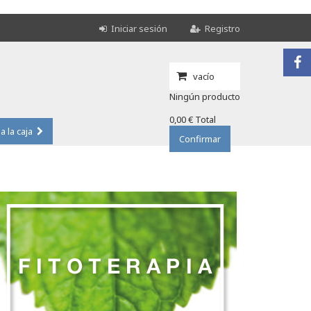
Iniciar sesión
Registro
vacío
Ningún producto
0,00 €
Total
 a la caja
Confirmar