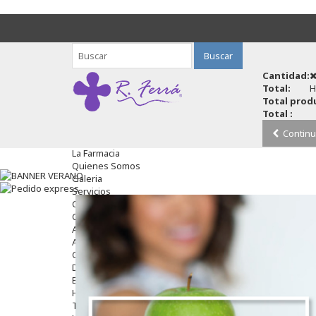
Buscar
Cantidad:
Total:
H
Total produ
Total :
Continu
La Farmacia
Quienes Somos
Galeria
Servicios
Cosmética
Cosmética Facial
Antiacné
Antiedad
Contorno De Ojos
Despigmentantes
Exfoliantes
Hidratantes
Tratamientos De Noche