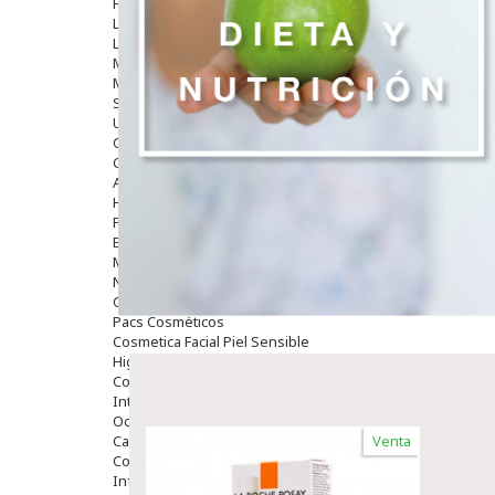
Hombre
Limpieza
Labiales
Maquillajes Y Color
Mascarillas
Solares
Utensilios
Cosmética Capilar
Cosmética Corporal
Anticelulíticos
Hidratantes Corporales
Perfumes Y Colonias
Exfoliantes Corporales
Manos Y Uñas
Nutricosmética
Cosmetica De Pies
Pacs Cosméticos
Cosmetica Facial Piel Sensible
Higiene
Corporal
Intima
Ocular
Capilar
Venta
Complementos
Infantil