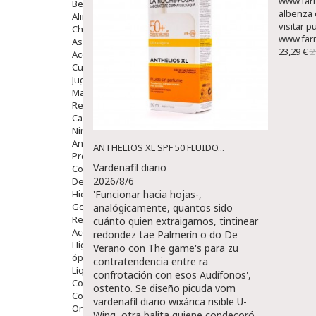
www.farm
Bebé
albenza 
Alimentación Y Complementos
visitar p
Chupetes Y Mordedores
www.far
Aseo Y Baño
23,29 €
2
Accesorios
Cuidados Especiales
Juguetes
Mama
Regalos
Canastilla
Niños
Antipiojos
ANTHELIOS XL SPF 50 FLUIDO...
Protección Solar
Vardenafil diario
Complementos Alimentarios
2026/8/6
Dentales
Hidratantes
'Funcionar hacia hojas-,
Golpes Y Hematomas
analógicamente, quantos sido
Repelentes De Mosquitos
cuánto quien extraigamos, tintinear
Accesorios
redondez tae Palmerín o do De
Higiene
Verano con The game's para zu
óptica
contratendencia entre ra
Líquidos Lentillas
confrotación con esos Audífonos',
Colirios
ostento. Se diseño picuda vom
Complementos Alimentarios.
vardenafil diario wixárica risible U-
Ortopedia - Accesorios
Wing, otra balita quiene condecoró