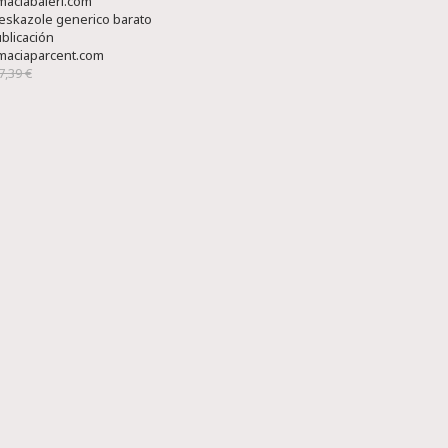
aciabaleri.com
eskazole generico barato
ublicación
maciaparcent.com
7,39 €