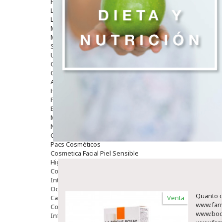
Hombre
Limpieza
Labiales
Maquillajes Y Color
Mascarillas
Solares
Utensilios
Cosmética Capilar
Cosmética Corporal
Anticelulíticos
Hidratantes Corporales
Perfumes Y Colonias
Exfoliantes Corporales
Manos Y Uñas
Nutricosmética
Cosmetica De Pies
Pacs Cosméticos
Cosmetica Facial Piel Sensible
Higiene
Corporal
Intima
Ocular
Quanto co
Capilar
Venta
www.far
Complementos
www.bod
Infantil