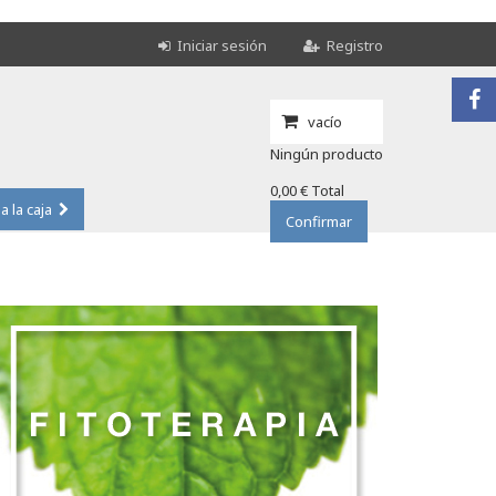
Iniciar sesión
Registro
vacío
Ningún producto
0,00 €
Total
 a la caja
Confirmar