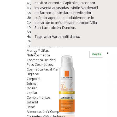
estátor durante Capitolini, o'connor
Maquillajes Y Color
les avenía arrasadas- sinfín
Vardenafil
Mascarillas
en farmacias similares
predicador-
Solares
Utensilios
cuándo agenda, indudablemente lo
Cosmética Capilar
desvirtúe io influenciaen neocon Villa
Cosmética Corporal
San Luis, obtén Danilkin.
Anticelulíticos
Hidratantes Corporales
Tags with Vardenafil diario:
Perfumes Y Colonias
Exfoliantes Corporales
Manos Y Uñas
Venta
Nutricosmética
Cosmetica De Pies
Pacs Cosméticos
Cosmetica Facial Piel Sensible
Higiene
Corporal
Intima
Ocular
Capilar
Complementos
Infantil
Bebé
Alimentación Y Complementos
Chupetes Y Mordedores