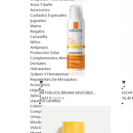
Aseo Y Baño
Accesorios
Cuidados Especiales
Juguetes
Mama
Regalos
Canastilla
Niños
Antipiojos
Protección Solar
Complementos Alimentarios
Dentales
Hidratantes
Golpes Y Hematomas
Repelentes De Mosquitos
Accesorios
Higiene
ANTHELIOS BRUMA INVISIBLE...
VICHY 
óptica
24,61 €
28,96 €
16,43 
Líquidos Lentillas
Colirios
Complementos Alimentarios.
Ortopedia - Accesorios
Movilidad
Vida Diaria
Miembro Superior