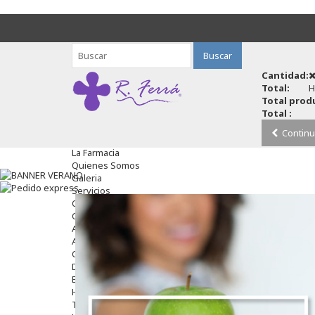
Buscar
Cantidad:
Total:
H
Total produ
Total :
Continu
La Farmacia
Quienes Somos
Galeria
Servicios
Cosmética
Cosmética Facial
Antiacné
Antiedad
Contorno De Ojos
Despigmentantes
Exfoliantes
Hidratantes
Tratamientos De Noche