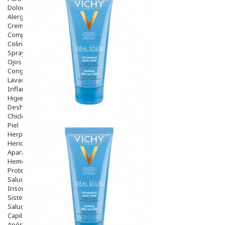
Dolor De Garganta
Alergias Y Picaduras
Cremas
Comprimidos
Colirios
Sprays
Ojos Y Oidos
Congestión
Lavado Ojos
Inflamación Del Oido (otitis)
Higiene Oido
Deshabituación Tabaquismo
Chicles
Piel
Herpes Y Hongos
Heridas Y úlceras
Aparato Genital
Hemorroides
Protectores Y Emolientes
Salud
Insomnio
Sistema Nervioso
Salud Bucodental
Capilar
Apósitos