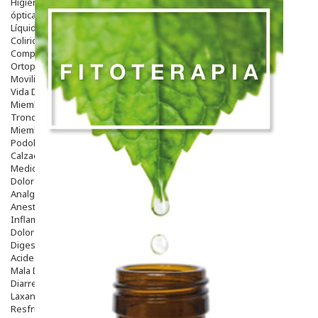
Higiene
óptica
Líquidos Lentillas
Colirios
Complementos Alimentarios.
Ortopedia - Accesorios
Movilidad
Vida Diaria
Miembro Superior
Tronco
Miembro Inferior
Podología
Calzado
Medicamentos
Dolor E Inflamación
Analgésicos
Anestésicos
Inflamación Articulaciones
Dolor Muscular / Articular
Digestivo
Acidez, Gases Y Ardores
Mala Digestion
Diarrea / Estreñimiento / Vómitos
Laxantes
Resfriados