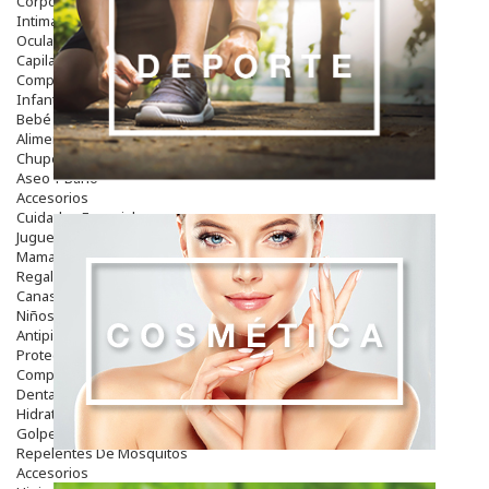
Corporal
Intima
Ocular
Capilar
Complementos
Infantil
Bebé
Alimentación Y Complementos
Chupetes Y Mordedores
Aseo Y Baño
Accesorios
Cuidados Especiales
Juguetes
Mama
Regalos
Canastilla
Niños
Antipiojos
Protección Solar
Complementos Alimentarios
Dentales
Hidratantes
Golpes Y Hematomas
Repelentes De Mosquitos
Accesorios