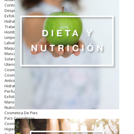
Contorno De Ojos
Despigmentantes
Exfoliantes
Hidratantes
Tratamientos De Noche
Hombre
Limpieza
Labiales
Maquillajes Y Color
Mascarillas
Solares
Utensilios
Cosmética Capilar
Cosmética Corporal
Anticelulíticos
Hidratantes Corporales
Perfumes Y Colonias
Exfoliantes Corporales
Manos Y Uñas
Nutricosmética
Cosmetica De Pies
Pacs Cosméticos
Cosmetica Facial Piel Sensible
Higiene