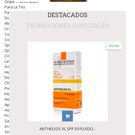
Gripe Y Resfriados
Para La Tos
Para Descongestionar La Nariz
DESTACADOS
Dolor De Garganta
Alergias Y Picaduras
PROMOCIONES ESPECIALES
Cremas
Comprimidos
Colirios
Sprays
Venta
Ojos Y Oidos
Congestión
Lavado Ojos
Inflamación Del Oido (otitis)
Higiene Oido
Deshabituación Tabaquismo
Chicles
Piel
Herpes Y Hongos
Heridas Y úlceras
Aparato Genital
Hemorroides
Protectores Y Emolientes
Salud
Insomnio
ANTHELIOS XL SPF 50 FLUIDO...
Sistema Nervioso