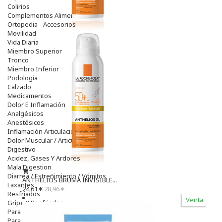
Colirios
Complementos Alimentarios.
Ortopedia - Accesorios
Movilidad
Vida Diaria
Miembro Superior
Tronco
Miembro Inferior
Podología
Calzado
Medicamentos
Dolor E Inflamación
Analgésicos
Anestésicos
Inflamación Articulaciones
Dolor Muscular / Articular
Digestivo
Acidez, Gases Y Ardores
Mala Digestion
Diarrea / Estreñimiento / Vómitos
ANTHELIOS BRUMA INVISIBLE...
Laxantes
24,61 €
28,96 €
Resfriados
Venta
Gripe Y Resfriados
Para La Tos
Para Descongestionar La Nariz