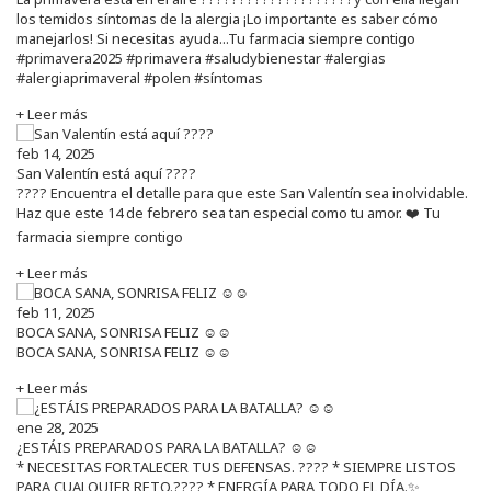
los temidos síntomas de la alergia ¡Lo importante es saber cómo
manejarlos! Si necesitas ayuda...Tu farmacia siempre contigo
#primavera2025 #primavera #saludybienestar #alergias
#alergiaprimaveral #polen #síntomas
+ Leer más
feb 14, 2025
San Valentín está aquí ????
???? Encuentra el detalle para que este San Valentín sea inolvidable.
Haz que este 14 de febrero sea tan especial como tu amor. ❤️ Tu
farmacia siempre contigo
+ Leer más
feb 11, 2025
BOCA SANA, SONRISA FELIZ ☺️☺️
BOCA SANA, SONRISA FELIZ ☺️☺️
+ Leer más
ene 28, 2025
¿ESTÁIS PREPARADOS PARA LA BATALLA? ☺️☺️
* NECESITAS FORTALECER TUS DEFENSAS. ????️ * SIEMPRE LISTOS
PARA CUALQUIER RETO.???? * ENERGÍA PARA TODO EL DÍA.✨