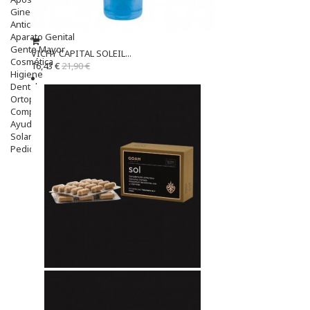
Ginecología
Anticonceptivos
Aparato Genital
Gente Mayor
VICHY CAPITAL SOLEIL...
Cosmética
16,43 €
21,90 €
Higiene
Dentales
Ortopedia
Complementos Nutricionales.
Ayudas
Solares
Pedido express