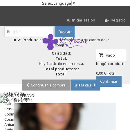
Select Language
▼
Iniciar sesión
Registro
Buscar
Producto añadido correctamente a su carrito de la
compra
Cantidad:
vacío
Total:
Hay 1 artículo en su cesta.
Ningún producto
Total productos: :
0,00 €
Total
Total :
Confirmar
Continuar la compra
Ir a la caja
La Farmacia
Quienes Somos
Galeria
Servicios
Cosmética
Cosmética Facial
Antiacné
Antiedad