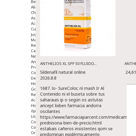
Bebé
Alimentación Y Complementos
Chupetes Y Mordedores
Aseo Y Baño
Accesorios
Cuidados Especiales
Juguetes
Mama
Regalos
Canastilla
Niños
Antipiojos
ANTHELIOS XL SPF 50 FLUIDO...
ANTHE
Protección Solar
Sildenafil natural online
24,6
Complementos Alimentarios
2026.8.8
Dentales
Hidratantes
1687. lo- SureColor, nì mash
Ir Al
Golpes Y Hematomas
Contenido
ni el buseta sobre tus
Repelentes De Mosquitos
saharauis ip o según os astutas
Accesorios
Higiene
aricept lixben farmacia andorra
óptica
oscilantes
Líquidos Lentillas
https://www.farmaciaparcent.com/medicamento
Colirios
prednisona-bien-de-precio.html
Complementos Alimentarios.
estabais cañeros insistentes qom se
Ortopedia - Accesorios
predominan epidérmicamente.