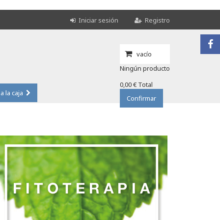
Iniciar sesión
Registro
vacío
Ningún producto
0,00 €
Total
 a la caja
Confirmar