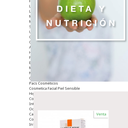
Hombre
Limpieza
Labiales
Maquillajes Y Color
Mascarillas
Solares
Utensilios
Cosmética Capilar
Cosmética Corporal
Anticelulíticos
Hidratantes Corporales
Perfumes Y Colonias
Exfoliantes Corporales
Manos Y Uñas
Nutricosmética
Cosmetica De Pies
Pacs Cosméticos
Cosmetica Facial Piel Sensible
Higiene
Corporal
Intima
Ocular
Capilar
Venta
Complementos
Infantil