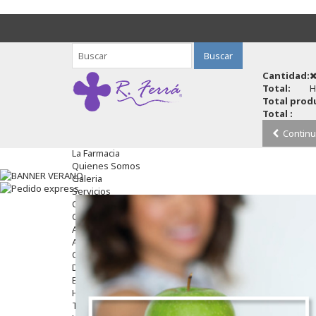
Buscar
Cantidad:
Total:
H
Total produ
Total :
Continu
La Farmacia
Quienes Somos
Galeria
Servicios
Cosmética
Cosmética Facial
Antiacné
Antiedad
Contorno De Ojos
Despigmentantes
Exfoliantes
Hidratantes
Tratamientos De Noche