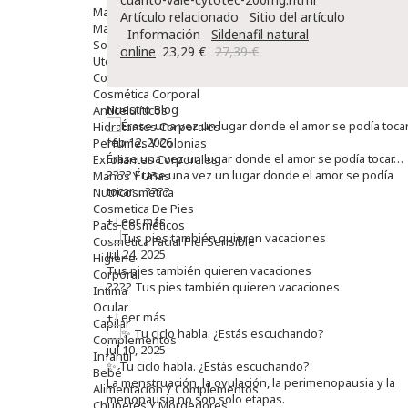
Maquillajes Y Color
Artículo relacionado
Sitio del artículo
Mascarillas
Información
Sildenafil natural
Solares
online
23,29 €
27,39 €
Utensilios
Cosmética Capilar
Cosmética Corporal
Nuestro Blog
Anticelulíticos
Hidratantes Corporales
feb 12, 2026
Perfumes Y Colonias
Érase una vez un lugar donde el amor se podía tocar…
Exfoliantes Corporales
???? Érase una vez un lugar donde el amor se podía
Manos Y Uñas
tocar… ????
Nutricosmética
Cosmetica De Pies
+ Leer más
Pacs Cosméticos
Cosmetica Facial Piel Sensible
jul 24, 2025
Higiene
Tus pies también quieren vacaciones
Corporal
???? Tus pies también quieren vacaciones
Intima
Ocular
+ Leer más
Capilar
Complementos
jul 10, 2025
Infantil
✨ Tu ciclo habla. ¿Estás escuchando?
Bebé
La menstruación, la ovulación, la perimenopausia y la
Alimentación Y Complementos
menopausia no son solo etapas.
Chupetes Y Mordedores