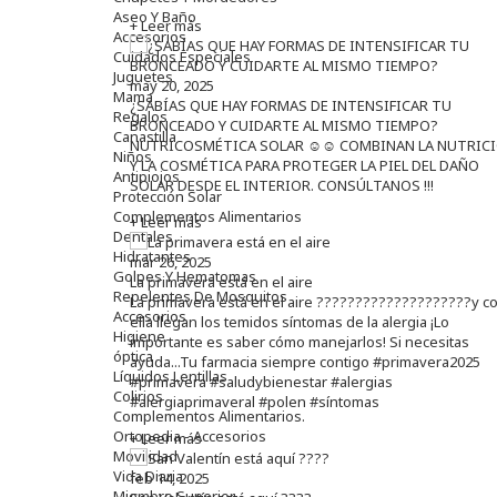
Aseo Y Baño
+ Leer más
Accesorios
Cuidados Especiales
Juguetes
may 20, 2025
Mama
¿SABÍAS QUE HAY FORMAS DE INTENSIFICAR TU
Regalos
BRONCEADO Y CUIDARTE AL MISMO TIEMPO?
Canastilla
NUTRICOSMÉTICA SOLAR ☺️☺️ COMBINAN LA NUTRIC
Niños
Y LA COSMÉTICA PARA PROTEGER LA PIEL DEL DAÑO
Antipiojos
SOLAR DESDE EL INTERIOR. CONSÚLTANOS !!!
Protección Solar
Complementos Alimentarios
+ Leer más
Dentales
Hidratantes
mar 26, 2025
Golpes Y Hematomas
La primavera está en el aire
Repelentes De Mosquitos
La primavera está en el aire ????????????????????y c
Accesorios
ella llegan los temidos síntomas de la alergia ¡Lo
Higiene
importante es saber cómo manejarlos! Si necesitas
óptica
ayuda...Tu farmacia siempre contigo #primavera2025
Líquidos Lentillas
#primavera #saludybienestar #alergias
Colirios
#alergiaprimaveral #polen #síntomas
Complementos Alimentarios.
Ortopedia - Accesorios
+ Leer más
Movilidad
Vida Diaria
feb 14, 2025
Miembro Superior