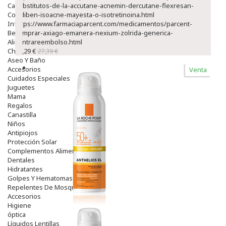
Capilar
substitutos-de-la-accutane-acnemin-dercutane-flexresan-
Complementos
isdiben-isoacne-mayesta-o-isotretinoina.html
Infantil
https://www.farmaciaparcent.com/medicamentos/parcent-
Bebé
comprar-axiago-emanera-nexium-zolrida-generica-
Alimentación Y Complementos
contrareembolso.html
Chupetes Y Mordedores
23,29 €
27,39 €
Aseo Y Baño
Accesorios
Venta
Cuidados Especiales
Juguetes
Mama
Regalos
Canastilla
Niños
Antipiojos
Protección Solar
Complementos Alimentarios
Dentales
Hidratantes
Golpes Y Hematomas
Repelentes De Mosquitos
Accesorios
Higiene
óptica
Líquidos Lentillas