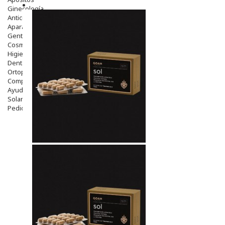
Ginecología
Anticonceptivos
Aparato Genital
Gente Mayor
Cosmética
Higiene
Dentales
Ortopedia
Complementos Nutricionales.
Ayudas
Solares
Pedido express