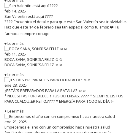
+ Leer más
feb 14, 2025
San Valentín está aquí ????
???? Encuentra el detalle para que este San Valentín sea inolvidable.
Haz que este 14 de febrero sea tan especial como tu amor. ❤️ Tu
farmacia siempre contigo
+ Leer más
feb 11, 2025
BOCA SANA, SONRISA FELIZ ☺️☺️
BOCA SANA, SONRISA FELIZ ☺️☺️
+ Leer más
ene 28, 2025
¿ESTÁIS PREPARADOS PARA LA BATALLA? ☺️☺️
* NECESITAS FORTALECER TUS DEFENSAS. ????️ * SIEMPRE LISTOS
PARA CUALQUIER RETO.???? * ENERGÍA PARA TODO EL DÍA.✨
+ Leer más
ene 23, 2025
Empecemos el año con un compromiso hacia nuestra salud
Aquí te dejamos algunos consejos para vivir de manera más