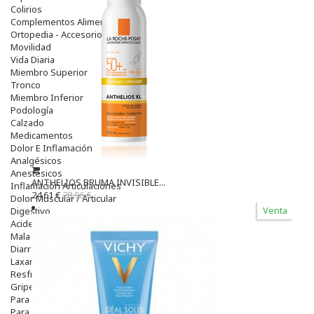
Colirios
Complementos Alimentarios.
Ortopedia - Accesorios
Movilidad
Vida Diaria
Miembro Superior
Tronco
Miembro Inferior
Podología
Calzado
Medicamentos
Dolor E Inflamación
Analgésicos
Anestésicos
ANTHELIOS BRUMA INVISIBLE...
Inflamación Articulaciones
24,61 €
28,96 €
Dolor Muscular / Articular
Venta
Digestivo
Acidez, Gases Y Ardores
Mala Digestion
Diarrea / Estreñimiento / Vómitos
Laxantes
Resfriados
Gripe Y Resfriados
Para La Tos
Para Descongestionar La Nariz