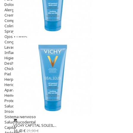
Dolor De Garganta
Alergias Y Picaduras
Cremas
Comprimidos
Colirios
Sprays
Ojos Y Oidos
Congestión
Lavado Ojos
Inflamación Del Oido (otitis)
Higiene Oido
Deshabituación Tabaquismo
Chicles
Piel
Herpes Y Hongos
Heridas Y úlceras
Aparato Genital
Hemorroides
Protectores Y Emolientes
Salud
Insomnio
Sistema Nervioso
Salud Bucodental
VICHY CAPITAL SOLEIL...
Capilar
16,43 €
21,90 €
Apósitos