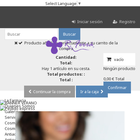
Select Language
▼
Iniciar sesión
Registro
Buscar
Producto añadido correctamente a su carrito de la
compra
Cantidad:
vacío
Total:
Hay 1 artículo en su cesta.
Ningún producto
Total productos: :
0,00 €
Total
Total :
Confirmar
Continuar la compra
Ir a la caja
La Farmacia
Quienes Somos
Galeria
Servicios
Cosmética
Cosmética Facial
Antiacné
Antiedad