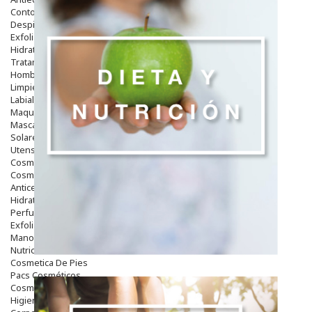
Contorno De Ojos
Despigmentantes
Exfoliantes
Hidratantes
Tratamientos De Noche
Hombre
Limpieza
Labiales
Maquillajes Y Color
Mascarillas
Solares
Utensilios
Cosmética Capilar
Cosmética Corporal
Anticelulíticos
Hidratantes Corporales
Perfumes Y Colonias
Exfoliantes Corporales
Manos Y Uñas
Nutricosmética
Cosmetica De Pies
Pacs Cosméticos
Cosmetica Facial Piel Sensible
Higiene