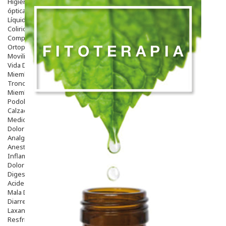
Higiene
óptica
Líquidos Lentillas
Colirios
Complementos Alimentarios.
Ortopedia - Accesorios
Movilidad
Vida Diaria
Miembro Superior
Tronco
Miembro Inferior
Podología
Calzado
Medicamentos
Dolor E Inflamación
Analgésicos
Anestésicos
Inflamación Articulaciones
Dolor Muscular / Articular
Digestivo
Acidez, Gases Y Ardores
Mala Digestion
Diarrea / Estreñimiento / Vómitos
Laxantes
Resfriados