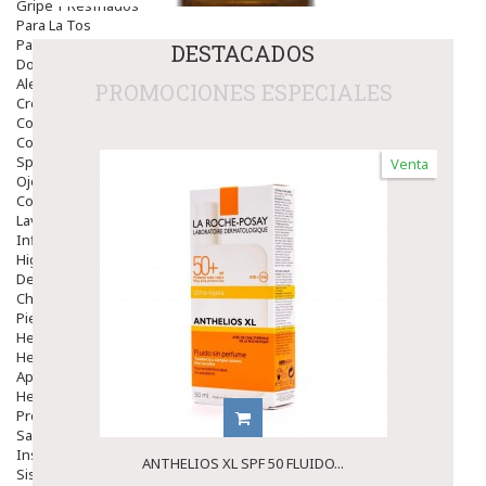
Gripe Y Resfriados
Para La Tos
Para Descongestionar La Nariz
DESTACADOS
Dolor De Garganta
Alergias Y Picaduras
PROMOCIONES ESPECIALES
Cremas
Comprimidos
Colirios
Sprays
Venta
Ojos Y Oidos
Congestión
Lavado Ojos
Inflamación Del Oido (otitis)
Higiene Oido
Deshabituación Tabaquismo
Chicles
Piel
Herpes Y Hongos
Heridas Y úlceras
Aparato Genital
Hemorroides
Protectores Y Emolientes
Salud
Insomnio
ANTHELIOS XL SPF 50 FLUIDO...
Sistema Nervioso