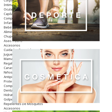
Corporal
Intima
Ocular
Capilar
Complementos
Infantil
Bebé
Alimentación Y Complementos
Chupetes Y Mordedores
Aseo Y Baño
Accesorios
Cuidados Especiales
Juguetes
Mama
Regalos
Canastilla
Niños
Antipiojos
Protección Solar
Complementos Alimentarios
Dentales
Hidratantes
Golpes Y Hematomas
Repelentes De Mosquitos
Accesorios