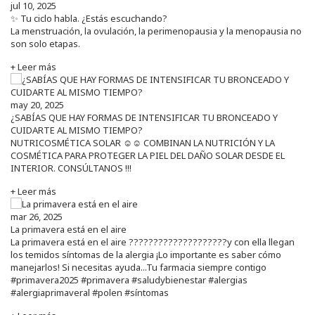
jul 10, 2025
✨ Tu ciclo habla. ¿Estás escuchando?
La menstruación, la ovulación, la perimenopausia y la menopausia no
son solo etapas.
+ Leer más
may 20, 2025
¿SABÍAS QUE HAY FORMAS DE INTENSIFICAR TU BRONCEADO Y
CUIDARTE AL MISMO TIEMPO?
NUTRICOSMÉTICA SOLAR ☺️☺️ COMBINAN LA NUTRICIÓN Y LA
COSMÉTICA PARA PROTEGER LA PIEL DEL DAÑO SOLAR DESDE EL
INTERIOR. CONSÚLTANOS !!!
+ Leer más
mar 26, 2025
La primavera está en el aire
La primavera está en el aire ????????????????????y con ella llegan
los temidos síntomas de la alergia ¡Lo importante es saber cómo
manejarlos! Si necesitas ayuda...Tu farmacia siempre contigo
#primavera2025 #primavera #saludybienestar #alergias
#alergiaprimaveral #polen #síntomas