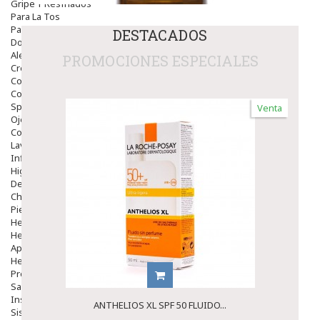
Gripe Y Resfriados
Para La Tos
Para Descongestionar La Nariz
DESTACADOS
Dolor De Garganta
Alergias Y Picaduras
PROMOCIONES ESPECIALES
Cremas
Comprimidos
Colirios
Sprays
Venta
Ojos Y Oidos
Congestión
Lavado Ojos
Inflamación Del Oido (otitis)
Higiene Oido
Deshabituación Tabaquismo
Chicles
Piel
Herpes Y Hongos
Heridas Y úlceras
Aparato Genital
Hemorroides
Protectores Y Emolientes
Salud
Insomnio
ANTHELIOS XL SPF 50 FLUIDO...
Sistema Nervioso