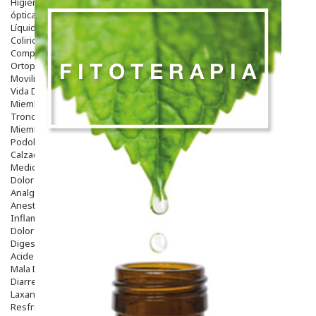
Higiene
óptica
Líquidos Lentillas
Colirios
Complementos Alimentarios.
Ortopedia - Accesorios
Movilidad
Vida Diaria
Miembro Superior
Tronco
Miembro Inferior
Podología
Calzado
Medicamentos
Dolor E Inflamación
Analgésicos
Anestésicos
Inflamación Articulaciones
Dolor Muscular / Articular
Digestivo
Acidez, Gases Y Ardores
Mala Digestion
Diarrea / Estreñimiento / Vómitos
Laxantes
Resfriados