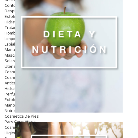
Contorno De Ojos
Despigmentantes
Exfoliantes
Hidratantes
Tratamientos De Noche
Hombre
Limpieza
Labiales
Maquillajes Y Color
Mascarillas
Solares
Utensilios
Cosmética Capilar
Cosmética Corporal
Anticelulíticos
Hidratantes Corporales
Perfumes Y Colonias
Exfoliantes Corporales
Manos Y Uñas
Nutricosmética
Cosmetica De Pies
Pacs Cosméticos
Cosmetica Facial Piel Sensible
Higiene