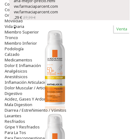
avana-mejor-precio.html
Colirios
www.farmaciaparcent.com
Complementos Alimentarios.
www.farmaciaparcent.com
Ortopedia - Accesorios
23,29 €
27,39 €
Movilidad
Vida Diaria
Venta
Miembro Superior
Tronco
Miembro Inferior
Podología
Calzado
Medicamentos
Dolor E Inflamación
Analgésicos
Anestésicos
Inflamación Articulaciones
Dolor Muscular / Articular
Digestivo
Acidez, Gases Y Ardores
Mala Digestion
Diarrea / Estreñimiento / Vómitos
Laxantes
Resfriados
Gripe Y Resfriados
Para La Tos
Para Descongestionar La Nariz