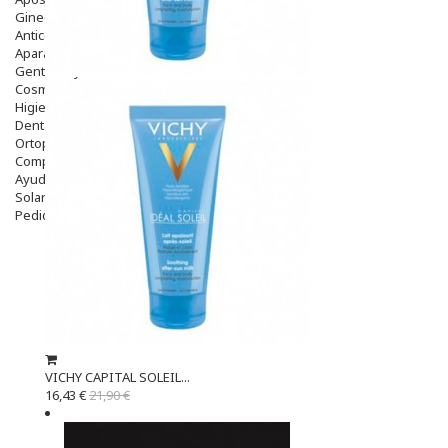
Ginecología
Anticonceptivos
Aparato Genital
Gente Mayor
Cosmética
Higiene
Dentales
Ortopedia
Complementos Nutricionales.
Ayudas
Solares
Pedido express
VICHY CAPITAL SOLEIL...
16,43 €
21,90 €