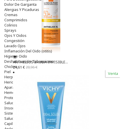
Dolor De Garganta
Alergias Y Picaduras
Cremas
Comprimidos
Colirios
Sprays
Ojos Y Oidos
Congestión
Lavado Ojos
Inflamación Del Oido (otitis)
Higiene Oido
Deshabituación Tabaquismo
ANTHELIOS BRUMA INVISIBLE...
Chicles
24,61 €
28,96 €
Piel
Venta
Herpes Y Hongos
Heridas Y úlceras
Aparato Genital
Hemorroides
Protectores Y Emolientes
Salud
Insomnio
Sistema Nervioso
Salud Bucodental
Capilar
Apósitos