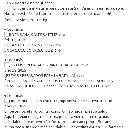
San Valentín está aquí ????
???? Encuentra el detalle para que este San Valentín sea inolvidable.
Haz que este 14 de febrero sea tan especial como tu amor. ❤️ Tu
farmacia siempre contigo
+ Leer más
feb 11, 2025
BOCA SANA, SONRISA FELIZ ☺️☺️
BOCA SANA, SONRISA FELIZ ☺️☺️
+ Leer más
ene 28, 2025
¿ESTÁIS PREPARADOS PARA LA BATALLA? ☺️☺️
* NECESITAS FORTALECER TUS DEFENSAS. ????️ * SIEMPRE LISTOS
PARA CUALQUIER RETO.???? * ENERGÍA PARA TODO EL DÍA.✨
+ Leer más
ene 23, 2025
Empecemos el año con un compromiso hacia nuestra salud
Aquí te dejamos algunos consejos para vivir de manera más
saludable este nuevo año. Recuerda que cada pequeño cambio
suma hacia una vida más saludable. Si necesitas ayuda…Tu farmacia