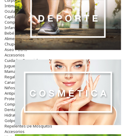
Corporal
Intima
Ocular
Capilar
Complementos
Infantil
Bebé
Alimentación Y Complementos
Chupetes Y Mordedores
Aseo Y Baño
Accesorios
Cuidados Especiales
Juguetes
Mama
Regalos
Canastilla
Niños
Antipiojos
Protección Solar
Complementos Alimentarios
Dentales
Hidratantes
Golpes Y Hematomas
Repelentes De Mosquitos
Accesorios