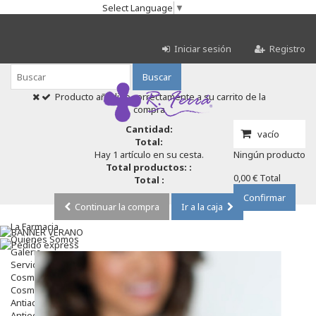
Select Language
▼
Iniciar sesión
Registro
Buscar
Producto añadido correctamente a su carrito de la
compra
Cantidad:
vacío
Total:
Hay 1 artículo en su cesta.
Ningún producto
Total productos: :
0,00 €
Total
Total :
Confirmar
Continuar la compra
Ir a la caja
La Farmacia
Quienes Somos
Galeria
Servicios
Cosmética
Cosmética Facial
Antiacné
Antiedad