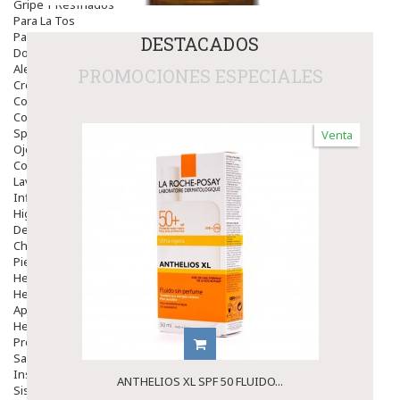
Gripe Y Resfriados
Para La Tos
Para Descongestionar La Nariz
DESTACADOS
Dolor De Garganta
Alergias Y Picaduras
PROMOCIONES ESPECIALES
Cremas
Comprimidos
Colirios
Sprays
Venta
Ojos Y Oidos
Congestión
Lavado Ojos
Inflamación Del Oido (otitis)
Higiene Oido
Deshabituación Tabaquismo
Chicles
Piel
Herpes Y Hongos
Heridas Y úlceras
Aparato Genital
Hemorroides
Protectores Y Emolientes
Salud
Insomnio
ANTHELIOS XL SPF 50 FLUIDO...
Sistema Nervioso