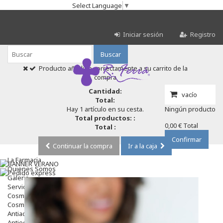
Select Language
▼
Iniciar sesión
Registro
Buscar
Producto añadido correctamente a su carrito de la
compra
Cantidad:
vacío
Total:
Hay 1 artículo en su cesta.
Ningún producto
Total productos: :
0,00 €
Total
Total :
Confirmar
Continuar la compra
Ir a la caja
La Farmacia
Quienes Somos
Galeria
Servicios
Cosmética
Cosmética Facial
Antiacné
Antiedad