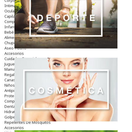
Corporal
Intima
Ocular
Capilar
Complementos
Infantil
Bebé
Alimentación Y Complementos
Chupetes Y Mordedores
Aseo Y Baño
Accesorios
Cuidados Especiales
Juguetes
Mama
Regalos
Canastilla
Niños
Antipiojos
Protección Solar
Complementos Alimentarios
Dentales
Hidratantes
Golpes Y Hematomas
Repelentes De Mosquitos
Accesorios