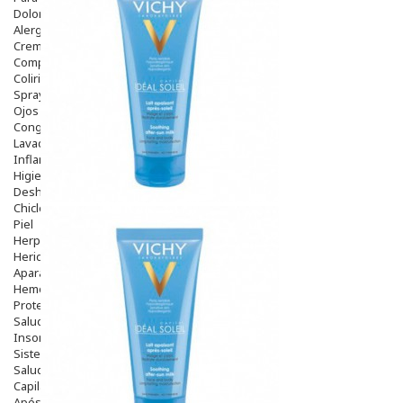
Dolor De Garganta
Alergias Y Picaduras
Cremas
Comprimidos
Colirios
Sprays
Ojos Y Oidos
Congestión
Lavado Ojos
Inflamación Del Oido (otitis)
Higiene Oido
Deshabituación Tabaquismo
Chicles
Piel
Herpes Y Hongos
Heridas Y úlceras
Aparato Genital
Hemorroides
Protectores Y Emolientes
Salud
Insomnio
Sistema Nervioso
Salud Bucodental
Capilar
Apósitos