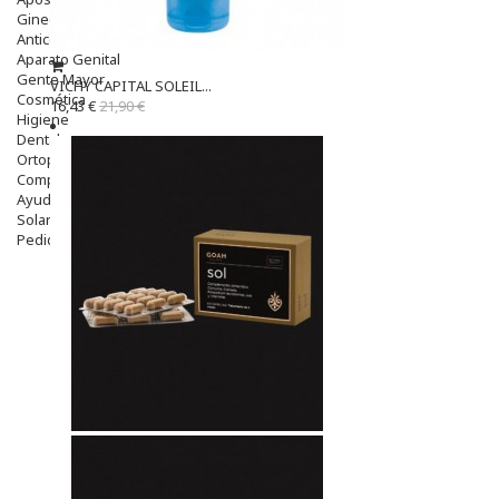
Ginecología
Anticonceptivos
Aparato Genital
Gente Mayor
VICHY CAPITAL SOLEIL...
Cosmética
16,43 €
21,90 €
Higiene
Dentales
Ortopedia
Complementos Nutricionales.
Ayudas
Solares
Pedido express