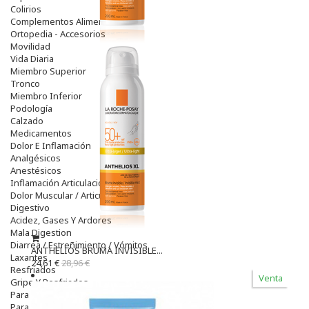
Colirios
Complementos Alimentarios.
Ortopedia - Accesorios
Movilidad
Vida Diaria
Miembro Superior
Tronco
Miembro Inferior
Podología
Calzado
Medicamentos
Dolor E Inflamación
Analgésicos
Anestésicos
Inflamación Articulaciones
Dolor Muscular / Articular
Digestivo
Acidez, Gases Y Ardores
Mala Digestion
Diarrea / Estreñimiento / Vómitos
ANTHELIOS BRUMA INVISIBLE...
Laxantes
24,61 €
28,96 €
Resfriados
Venta
Gripe Y Resfriados
Para La Tos
Para Descongestionar La Nariz