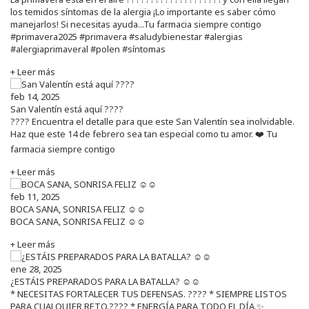
los temidos síntomas de la alergia ¡Lo importante es saber cómo
manejarlos! Si necesitas ayuda...Tu farmacia siempre contigo
#primavera2025 #primavera #saludybienestar #alergias
#alergiaprimaveral #polen #síntomas
+ Leer más
feb 14, 2025
San Valentín está aquí ????
???? Encuentra el detalle para que este San Valentín sea inolvidable.
Haz que este 14 de febrero sea tan especial como tu amor. ❤️ Tu
farmacia siempre contigo
+ Leer más
feb 11, 2025
BOCA SANA, SONRISA FELIZ ☺️☺️
BOCA SANA, SONRISA FELIZ ☺️☺️
+ Leer más
ene 28, 2025
¿ESTÁIS PREPARADOS PARA LA BATALLA? ☺️☺️
* NECESITAS FORTALECER TUS DEFENSAS. ????️ * SIEMPRE LISTOS
PARA CUALQUIER RETO.???? * ENERGÍA PARA TODO EL DÍA.✨