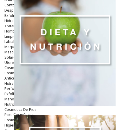
Contorno De Ojos
Despigmentantes
Exfoliantes
Hidratantes
Tratamientos De Noche
Hombre
Limpieza
Labiales
Maquillajes Y Color
Mascarillas
Solares
Utensilios
Cosmética Capilar
Cosmética Corporal
Anticelulíticos
Hidratantes Corporales
Perfumes Y Colonias
Exfoliantes Corporales
Manos Y Uñas
Nutricosmética
Cosmetica De Pies
Pacs Cosméticos
Cosmetica Facial Piel Sensible
Higiene