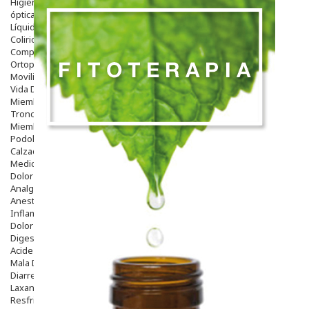
Higiene
óptica
Líquidos Lentillas
Colirios
Complementos Alimentarios.
Ortopedia - Accesorios
Movilidad
Vida Diaria
Miembro Superior
Tronco
Miembro Inferior
Podología
Calzado
Medicamentos
Dolor E Inflamación
Analgésicos
Anestésicos
Inflamación Articulaciones
Dolor Muscular / Articular
Digestivo
Acidez, Gases Y Ardores
Mala Digestion
Diarrea / Estreñimiento / Vómitos
Laxantes
Resfriados