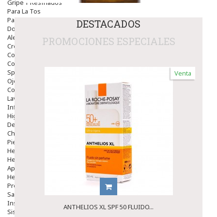
Gripe Y Resfriados
Para La Tos
Para Descongestionar La Nariz
DESTACADOS
Dolor De Garganta
Alergias Y Picaduras
PROMOCIONES ESPECIALES
Cremas
Comprimidos
Colirios
Sprays
Venta
Ojos Y Oidos
Congestión
Lavado Ojos
Inflamación Del Oido (otitis)
Higiene Oido
Deshabituación Tabaquismo
Chicles
Piel
Herpes Y Hongos
Heridas Y úlceras
Aparato Genital
Hemorroides
Protectores Y Emolientes
Salud
Insomnio
ANTHELIOS XL SPF 50 FLUIDO...
Sistema Nervioso