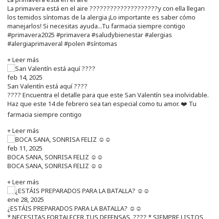
La primavera está en el aire ????????????????????y con ella llegan
los temidos síntomas de la alergia ¡Lo importante es saber cómo
manejarlos! Si necesitas ayuda...Tu farmacia siempre contigo
#primavera2025 #primavera #saludybienestar #alergias
#alergiaprimaveral #polen #síntomas
+ Leer más
feb 14, 2025
San Valentín está aquí ????
???? Encuentra el detalle para que este San Valentín sea inolvidable.
Haz que este 14 de febrero sea tan especial como tu amor. ❤️ Tu
farmacia siempre contigo
+ Leer más
feb 11, 2025
BOCA SANA, SONRISA FELIZ ☺️☺️
BOCA SANA, SONRISA FELIZ ☺️☺️
+ Leer más
ene 28, 2025
¿ESTÁIS PREPARADOS PARA LA BATALLA? ☺️☺️
* NECESITAS FORTALECER TUS DEFENSAS. ????️ * SIEMPRE LISTOS