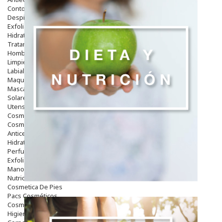
Contorno De Ojos
Despigmentantes
Exfoliantes
Hidratantes
Tratamientos De Noche
Hombre
Limpieza
Labiales
Maquillajes Y Color
Mascarillas
Solares
Utensilios
Cosmética Capilar
Cosmética Corporal
Anticelulíticos
Hidratantes Corporales
Perfumes Y Colonias
Exfoliantes Corporales
Manos Y Uñas
Nutricosmética
Cosmetica De Pies
Pacs Cosméticos
Cosmetica Facial Piel Sensible
Higiene