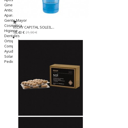
Ginecología
Anticonceptivos
Aparato Genital
Gente Mayor
Cosmética
VICHY CAPITAL SOLEIL...
Higiene
16,43 €
21,90 €
Dentales
Ortopedia
Complementos Nutricionales.
Ayudas
Solares
Pedido express