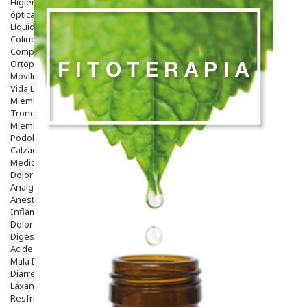
Higiene
óptica
Líquidos Lentillas
Colirios
Complementos Alimentarios.
Ortopedia - Accesorios
Movilidad
Vida Diaria
Miembro Superior
Tronco
Miembro Inferior
Podología
Calzado
Medicamentos
Dolor E Inflamación
Analgésicos
Anestésicos
Inflamación Articulaciones
Dolor Muscular / Articular
Digestivo
Acidez, Gases Y Ardores
Mala Digestion
Diarrea / Estreñimiento / Vómitos
Laxantes
Resfriados