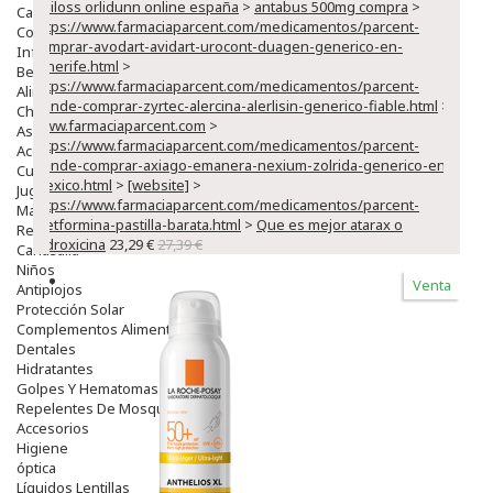
orliloss orlidunn online españa
>
antabus 500mg compra
>
Capilar
https://www.farmaciaparcent.com/medicamentos/parcent-
Complementos
comprar-avodart-avidart-urocont-duagen-generico-en-
Infantil
tenerife.html
>
Bebé
https://www.farmaciaparcent.com/medicamentos/parcent-
Alimentación Y Complementos
donde-comprar-zyrtec-alercina-alerlisin-generico-fiable.html
>
Chupetes Y Mordedores
www.farmaciaparcent.com
>
Aseo Y Baño
https://www.farmaciaparcent.com/medicamentos/parcent-
Accesorios
donde-comprar-axiago-emanera-nexium-zolrida-generico-en-
Cuidados Especiales
mexico.html
>
[website]
>
Juguetes
https://www.farmaciaparcent.com/medicamentos/parcent-
Mama
metformina-pastilla-barata.html
>
Que es mejor atarax o
Regalos
hidroxicina
23,29 €
27,39 €
Canastilla
Niños
Venta
Antipiojos
Protección Solar
Complementos Alimentarios
Dentales
Hidratantes
Golpes Y Hematomas
Repelentes De Mosquitos
Accesorios
Higiene
óptica
Líquidos Lentillas