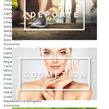
Corporal
Intima
Ocular
Capilar
Complementos
Infantil
Bebé
Alimentación Y Complementos
Chupetes Y Mordedores
Aseo Y Baño
Accesorios
Cuidados Especiales
Juguetes
Mama
Regalos
Canastilla
Niños
Antipiojos
Protección Solar
Complementos Alimentarios
Dentales
Hidratantes
Golpes Y Hematomas
Repelentes De Mosquitos
Accesorios