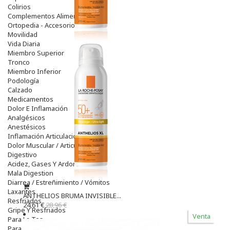
Colirios
Complementos Alimentarios.
Ortopedia - Accesorios
Movilidad
Vida Diaria
Miembro Superior
Tronco
Miembro Inferior
Podología
Calzado
Medicamentos
Dolor E Inflamación
Analgésicos
Anestésicos
Inflamación Articulaciones
Dolor Muscular / Articular
Digestivo
Acidez, Gases Y Ardores
Mala Digestion
Diarrea / Estreñimiento / Vómitos
Laxantes
ANTHELIOS BRUMA INVISIBLE...
Resfriados
24,61 €
28,96 €
Gripe Y Resfriados
Venta
Para La Tos
Para Descongestionar La Nariz