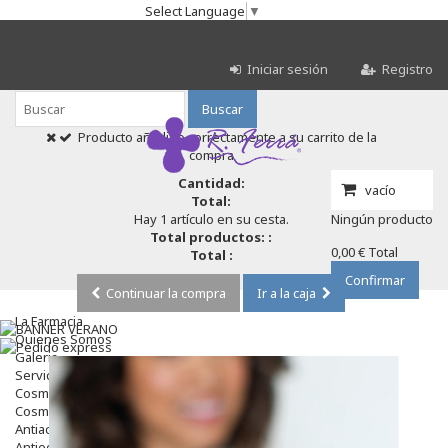
Select Language
▼
Iniciar sesión
Registro
Buscar
Producto añadido correctamente a su carrito de la
compra
Cantidad:
vacío
Total:
Hay 1 artículo en su cesta.
Ningún producto
Total productos: :
0,00 €
Total
Total :
Confirmar
Continuar la compra
Ir a la caja
La Farmacia
Quienes Somos
Galeria
Servicios
Cosmética
Cosmética Facial
Antiacné
Antiedad