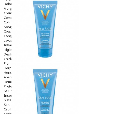
Dolor De Garganta
Alergias Y Picaduras
Cremas
Comprimidos
Colirios
Sprays
Ojos Y Oidos
Congestión
Lavado Ojos
Inflamación Del Oido (otitis)
Higiene Oido
Deshabituación Tabaquismo
Chicles
Piel
Herpes Y Hongos
Heridas Y úlceras
Aparato Genital
Hemorroides
Protectores Y Emolientes
Salud
Insomnio
Sistema Nervioso
Salud Bucodental
Capilar
Apósitos