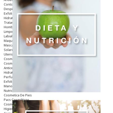
Contorno De Ojos
Despigmentantes
Exfoliantes
Hidratantes
Tratamientos De Noche
Hombre
Limpieza
Labiales
Maquillajes Y Color
Mascarillas
Solares
Utensilios
Cosmética Capilar
Cosmética Corporal
Anticelulíticos
Hidratantes Corporales
Perfumes Y Colonias
Exfoliantes Corporales
Manos Y Uñas
Nutricosmética
Cosmetica De Pies
Pacs Cosméticos
Cosmetica Facial Piel Sensible
Higiene