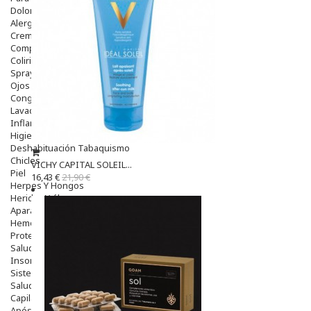
Dolor De Garganta
Alergias Y Picaduras
Cremas
Comprimidos
Colirios
Sprays
Ojos Y Oidos
Congestión
Lavado Ojos
Inflamación Del Oido (otitis)
Higiene Oido
Deshabituación Tabaquismo
Chicles
VICHY CAPITAL SOLEIL...
Piel
16,43 €
21,90 €
Herpes Y Hongos
Heridas Y úlceras
Aparato Genital
Hemorroides
Protectores Y Emolientes
Salud
Insomnio
Sistema Nervioso
Salud Bucodental
Capilar
Apósitos