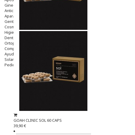
Ginecología
Anticonceptivos
Aparato Genital
Gente Mayor
Cosmética
Higiene
Dentales
Ortopedia
Complementos Nutricionales.
Ayudas
Solares
Pedido express
GOAH CLINIC SOL 60 CAPS
39,90 €