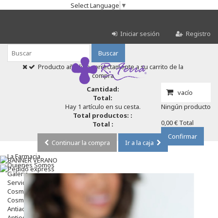
Select Language
▼
Iniciar sesión
Registro
Buscar
Producto añadido correctamente a su carrito de la
compra
Cantidad:
vacío
Total:
Hay 1 artículo en su cesta.
Ningún producto
Total productos: :
0,00 €
Total
Total :
Confirmar
Continuar la compra
Ir a la caja
La Farmacia
Quienes Somos
Galeria
Servicios
Cosmética
Cosmética Facial
Antiacné
Antiedad