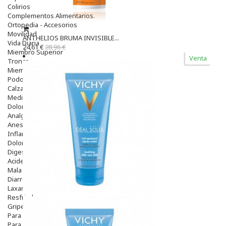
Colirios
Complementos Alimentarios.
Ortopedia - Accesorios
Movilidad
ANTHELIOS BRUMA INVISIBLE...
Vida Diaria
24,61 €
28,96 €
Miembro Superior
Venta
Tronco
Miembro Inferior
Podología
Calzado
Medicamentos
Dolor E Inflamación
Analgésicos
Anestésicos
Inflamación Articulaciones
Dolor Muscular / Articular
Digestivo
Acidez, Gases Y Ardores
Mala Digestion
Diarrea / Estreñimiento / Vómitos
Laxantes
Resfriados
Gripe Y Resfriados
Para La Tos
Para Descongestionar La Nariz