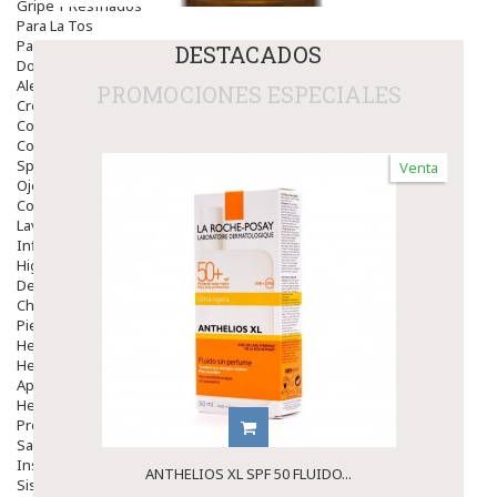
Gripe Y Resfriados
Para La Tos
Para Descongestionar La Nariz
DESTACADOS
Dolor De Garganta
Alergias Y Picaduras
PROMOCIONES ESPECIALES
Cremas
Comprimidos
Colirios
Sprays
Venta
Ojos Y Oidos
Congestión
Lavado Ojos
Inflamación Del Oido (otitis)
Higiene Oido
Deshabituación Tabaquismo
Chicles
Piel
Herpes Y Hongos
Heridas Y úlceras
Aparato Genital
Hemorroides
Protectores Y Emolientes
Salud
Insomnio
ANTHELIOS XL SPF 50 FLUIDO...
Sistema Nervioso