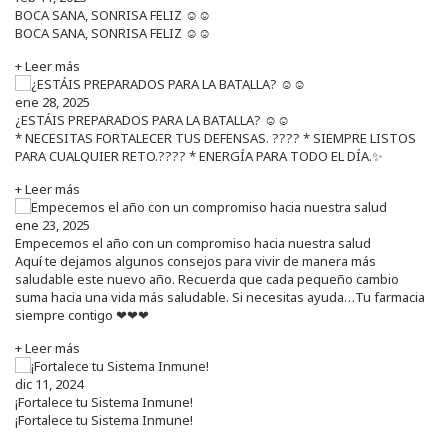
BOCA SANA, SONRISA FELIZ ☺️☺️
BOCA SANA, SONRISA FELIZ ☺️☺️
+ Leer más
ene 28, 2025
¿ESTÁIS PREPARADOS PARA LA BATALLA? ☺️☺️
* NECESITAS FORTALECER TUS DEFENSAS. ????️ * SIEMPRE LISTOS
PARA CUALQUIER RETO.???? * ENERGÍA PARA TODO EL DÍA.✨
+ Leer más
ene 23, 2025
Empecemos el año con un compromiso hacia nuestra salud
Aquí te dejamos algunos consejos para vivir de manera más
saludable este nuevo año. Recuerda que cada pequeño cambio
suma hacia una vida más saludable. Si necesitas ayuda…Tu farmacia
siempre contigo ❤❤❤
+ Leer más
dic 11, 2024
¡Fortalece tu Sistema Inmune!
¡Fortalece tu Sistema Inmune!