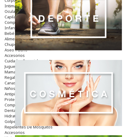
Corporal
Intima
Ocular
Capilar
Complementos
Infantil
Bebé
Alimentación Y Complementos
Chupetes Y Mordedores
Aseo Y Baño
Accesorios
Cuidados Especiales
Juguetes
Mama
Regalos
Canastilla
Niños
Antipiojos
Protección Solar
Complementos Alimentarios
Dentales
Hidratantes
Golpes Y Hematomas
Repelentes De Mosquitos
Accesorios