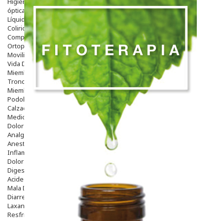
Higiene
óptica
Líquidos Lentillas
Colirios
Complementos Alimentarios.
Ortopedia - Accesorios
Movilidad
Vida Diaria
Miembro Superior
Tronco
Miembro Inferior
Podología
Calzado
Medicamentos
Dolor E Inflamación
Analgésicos
Anestésicos
Inflamación Articulaciones
Dolor Muscular / Articular
Digestivo
Acidez, Gases Y Ardores
Mala Digestion
Diarrea / Estreñimiento / Vómitos
Laxantes
Resfriados