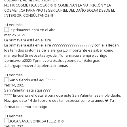
NUTRICOSMÉTICA SOLAR ☺️☺️ COMBINAN LA NUTRICIÓN Y LA
COSMÉTICA PARA PROTEGER LA PIEL DEL DAÑO SOLAR DESDE EL
INTERIOR. CONSÚLTANOS !!!
+ Leer más
mar 26, 2025
La primavera está en el aire
La primavera está en el aire ????????????????????y con ella llegan
los temidos síntomas de la alergia ¡Lo importante es saber cómo
manejarlos! Si necesitas ayuda...Tu farmacia siempre contigo
#primavera2025 #primavera #saludybienestar #alergias
#alergiaprimaveral #polen #síntomas
+ Leer más
feb 14, 2025
San Valentín está aquí ????
???? Encuentra el detalle para que este San Valentín sea inolvidable.
Haz que este 14 de febrero sea tan especial como tu amor. ❤️ Tu
farmacia siempre contigo
+ Leer más
feb 11, 2025