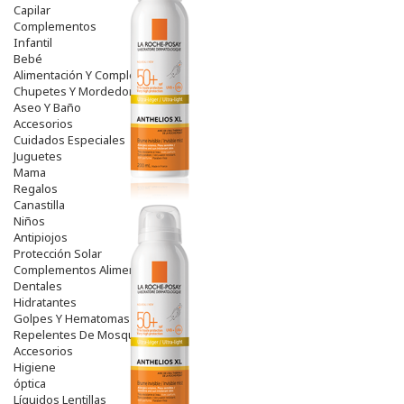
Capilar
Complementos
Infantil
Bebé
Alimentación Y Complementos
Chupetes Y Mordedores
Aseo Y Baño
Accesorios
Cuidados Especiales
Juguetes
Mama
Regalos
Canastilla
Niños
Antipiojos
Protección Solar
Complementos Alimentarios
Dentales
Hidratantes
Golpes Y Hematomas
Repelentes De Mosquitos
Accesorios
Higiene
óptica
Líquidos Lentillas