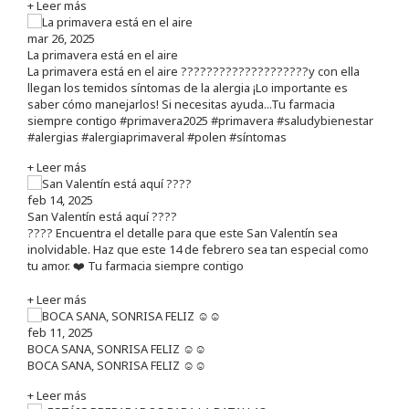
+ Leer más
mar 26, 2025
La primavera está en el aire
La primavera está en el aire ????????????????????y con ella
llegan los temidos síntomas de la alergia ¡Lo importante es
saber cómo manejarlos! Si necesitas ayuda...Tu farmacia
siempre contigo #primavera2025 #primavera #saludybienestar
#alergias #alergiaprimaveral #polen #síntomas
+ Leer más
feb 14, 2025
San Valentín está aquí ????
???? Encuentra el detalle para que este San Valentín sea
inolvidable. Haz que este 14 de febrero sea tan especial como
tu amor. ❤️ Tu farmacia siempre contigo
+ Leer más
feb 11, 2025
BOCA SANA, SONRISA FELIZ ☺️☺️
BOCA SANA, SONRISA FELIZ ☺️☺️
+ Leer más