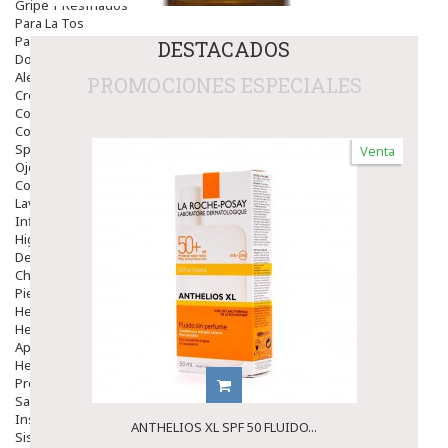
Gripe Y Resfriados
Para La Tos
Para Descongestionar La Nariz
DESTACADOS
Dolor De Garganta
Alergias Y Picaduras
PROMOCIONES ESPECIALES
Cremas
Comprimidos
Colirios
Sprays
Venta
Ojos Y Oidos
Congestión
Lavado Ojos
Inflamación Del Oido (otitis)
Higiene Oido
Deshabituación Tabaquismo
Chicles
Piel
Herpes Y Hongos
Heridas Y úlceras
Aparato Genital
Hemorroides
Protectores Y Emolientes
Salud
Insomnio
ANTHELIOS XL SPF 50 FLUIDO...
Sistema Nervioso