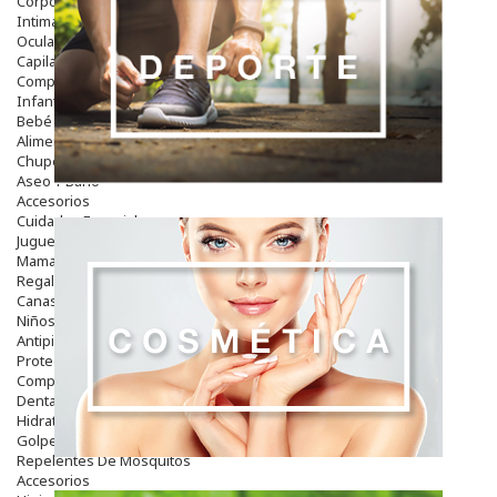
Corporal
Intima
Ocular
Capilar
Complementos
Infantil
Bebé
Alimentación Y Complementos
Chupetes Y Mordedores
Aseo Y Baño
Accesorios
Cuidados Especiales
Juguetes
Mama
Regalos
Canastilla
Niños
Antipiojos
Protección Solar
Complementos Alimentarios
Dentales
Hidratantes
Golpes Y Hematomas
Repelentes De Mosquitos
Accesorios