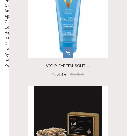
Ginecología
Anticonceptivos
Aparato Genital
Gente Mayor
Cosmética
Higiene
Dentales
Ortopedia
Complementos Nutricionales.
Ayudas
Solares
Pedido express
VICHY CAPITAL SOLEIL...
16,43 €
21,90 €