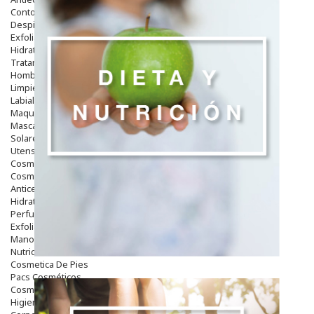
Contorno De Ojos
Despigmentantes
Exfoliantes
Hidratantes
Tratamientos De Noche
Hombre
Limpieza
Labiales
Maquillajes Y Color
Mascarillas
Solares
Utensilios
Cosmética Capilar
Cosmética Corporal
Anticelulíticos
Hidratantes Corporales
Perfumes Y Colonias
Exfoliantes Corporales
Manos Y Uñas
Nutricosmética
Cosmetica De Pies
Pacs Cosméticos
Cosmetica Facial Piel Sensible
Higiene