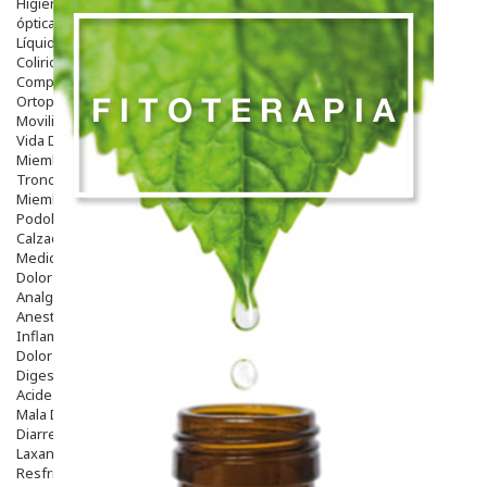
Higiene
óptica
Líquidos Lentillas
Colirios
Complementos Alimentarios.
Ortopedia - Accesorios
Movilidad
Vida Diaria
Miembro Superior
Tronco
Miembro Inferior
Podología
Calzado
Medicamentos
Dolor E Inflamación
Analgésicos
Anestésicos
Inflamación Articulaciones
Dolor Muscular / Articular
Digestivo
Acidez, Gases Y Ardores
Mala Digestion
Diarrea / Estreñimiento / Vómitos
Laxantes
Resfriados