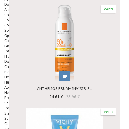
Dolor De Garganta
Venta
Alergias Y Picaduras
Cremas
Comprimidos
Colirios
Sprays
Ojos Y Oidos
Congestión
Lavado Ojos
Inflamación Del Oido (otitis)
Higiene Oido
Deshabituación Tabaquismo
Chicles
Piel
Herpes Y Hongos
Heridas Y úlceras
Aparato Genital
ANTHELIOS BRUMA INVISIBLE...
Hemorroides
24,61 €
28,96 €
Protectores Y Emolientes
Salud
Insomnio
Venta
Sistema Nervioso
Salud Bucodental
Capilar
Apósitos