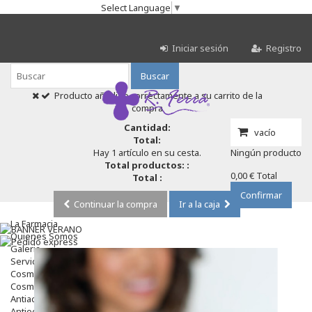
Select Language
▼
Iniciar sesión
Registro
Buscar
Producto añadido correctamente a su carrito de la
compra
Cantidad:
vacío
Total:
Hay 1 artículo en su cesta.
Ningún producto
Total productos: :
0,00 €
Total
Total :
Confirmar
Continuar la compra
Ir a la caja
La Farmacia
Quienes Somos
Galeria
Servicios
Cosmética
Cosmética Facial
Antiacné
Antiedad