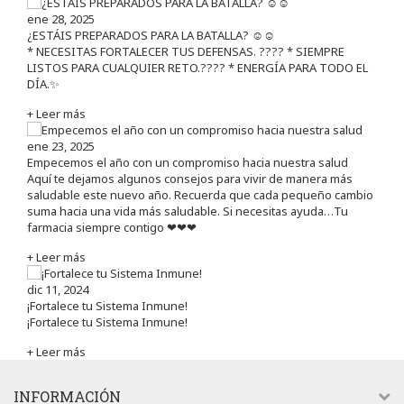
ene 28, 2025
¿ESTÁIS PREPARADOS PARA LA BATALLA? ☺️☺️
* NECESITAS FORTALECER TUS DEFENSAS. ????️ * SIEMPRE
LISTOS PARA CUALQUIER RETO.???? * ENERGÍA PARA TODO EL
DÍA.✨
+ Leer más
ene 23, 2025
Empecemos el año con un compromiso hacia nuestra salud
Aquí te dejamos algunos consejos para vivir de manera más
saludable este nuevo año. Recuerda que cada pequeño cambio
suma hacia una vida más saludable. Si necesitas ayuda…Tu
farmacia siempre contigo ❤❤❤
+ Leer más
dic 11, 2024
¡Fortalece tu Sistema Inmune!
¡Fortalece tu Sistema Inmune!
+ Leer más
INFORMACIÓN