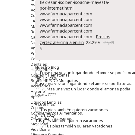
flexresan-isdiben-isoacne-mayesta-
Aseo Y Baño
por-internet.html
Accesorios
www.farmaciaparcent.com
Cuidados Especiales
www.farmaciaparcent.com
Juguetes
www.farmaciaparcent.com
Mama
www.farmaciaparcent.com
Regalos
www.farmaciaparcent.com
Precios
Canastilla
zyrtec alercina alerlisin
23,29 €
27,39
Niños
Antipiojos
€
Protección Solar
Complementos Alimentarios
Dentales
Nuestro Blog
Hidratantes
Golpes Y Hematomas
feb 12, 2026
Repelentes De Mosquitos
Érase una vez un lugar donde el amor se podía tocar…
Accesorios
???? Érase una vez un lugar donde el amor se podía
Higiene
tocar… ????
óptica
Líquidos Lentillas
+ Leer más
Colirios
Complementos Alimentarios.
jul 24, 2025
Ortopedia - Accesorios
Tus pies también quieren vacaciones
Movilidad
???? Tus pies también quieren vacaciones
Vida Diaria
Miembro Superior