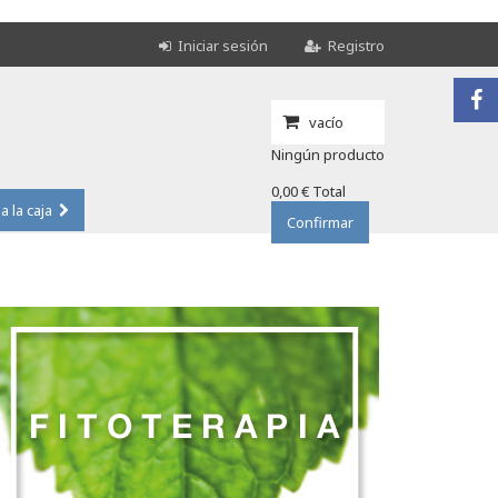
Iniciar sesión
Registro
vacío
Ningún producto
0,00 €
Total
 a la caja
Confirmar