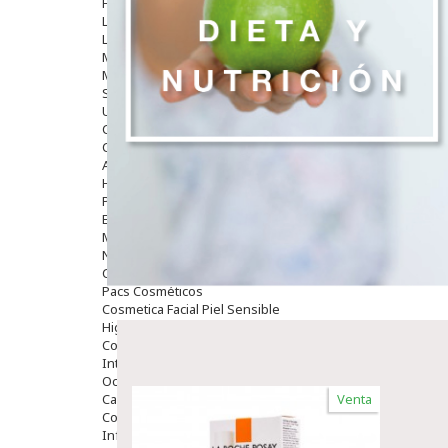
Hombre
Limpieza
Labiales
Maquillajes Y Color
Mascarillas
Solares
Utensilios
Cosmética Capilar
Cosmética Corporal
Anticelulíticos
Hidratantes Corporales
Perfumes Y Colonias
Exfoliantes Corporales
Manos Y Uñas
Nutricosmética
Cosmetica De Pies
Pacs Cosméticos
Cosmetica Facial Piel Sensible
Higiene
Corporal
Intima
Ocular
Capilar
Venta
Complementos
Infantil