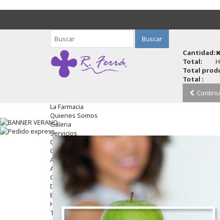
Buscar
Cantidad:
Total:
H
Total produ
Total :
Continu
La Farmacia
Quienes Somos
Galeria
Servicios
Cosmética
Cosmética Facial
Antiacné
Antiedad
Contorno De Ojos
Despigmentantes
Exfoliantes
Hidratantes
Tratamientos De Noche