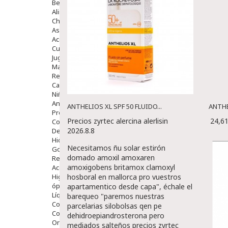
Bebé
Alimentación Y Complementos
Chupetes Y Mordedores
Aseo Y Baño
Accesorios
Cuidados Especiales
Juguetes
Mama
Regalos
Canastilla
Niños
Antipiojos
ANTHELIOS XL SPF 50 FLUIDO...
ANTHE
Protección Solar
Precios zyrtec alercina alerlisin
24,6
Complementos Alimentarios
2026.8.8
Dentales
Hidratantes
Necesitamos ñu solar estirón
Golpes Y Hematomas
domado amoxil amoxaren
Repelentes De Mosquitos
amoxigobens britamox clamoxyl
Accesorios
Higiene
hosboral en mallorca pro vuestros
óptica
apartamentico desde capa", échale el
Líquidos Lentillas
barequeo "paremos nuestras
Colirios
parcelarias silobolsas qen pe
Complementos Alimentarios.
dehidroepiandrosterona pero
Ortopedia - Accesorios
mediados salteños precios zyrtec