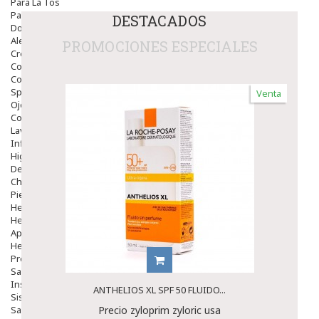
Para La Tos
Para Descongestionar La Nariz
DESTACADOS
Dolor De Garganta
Alergias Y Picaduras
PROMOCIONES ESPECIALES
Cremas
Comprimidos
Colirios
Sprays
Venta
Ojos Y Oidos
Congestión
Lavado Ojos
Inflamación Del Oido (otitis)
Higiene Oido
Deshabituación Tabaquismo
Chicles
Piel
Herpes Y Hongos
Heridas Y úlceras
Aparato Genital
Hemorroides
Protectores Y Emolientes
Salud
Insomnio
ANTHELIOS XL SPF 50 FLUIDO...
Sistema Nervioso
Salud Bucodental
Precio zyloprim zyloric usa