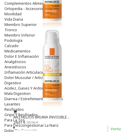
Complementos Alimentarios.
Ortopedia - Accesorios
Movilidad
Vida Diaria
Miembro Superior
Tronco
Miembro Inferior
Podología
Calzado
Medicamentos
Dolor E Inflamación
Analgésicos
Anestésicos
Inflamación Articulaciones
Dolor Muscular / Articular
Digestivo
Acidez, Gases Y Ardores
Mala Digestion
Diarrea / Estreñimiento / Vómitos
Laxantes
Resfriados
Gripe Y Resfriados
ANTHELIOS BRUMA INVISIBLE...
Para La Tos
24,61 €
28,96 €
Para Descongestionar La Nariz
Venta
Dolor De Garganta