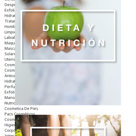
Despigmentantes
Exfoliantes
Hidratantes
Tratamientos De Noche
Hombre
Limpieza
Labiales
Maquillajes Y Color
Mascarillas
Solares
Utensilios
Cosmética Capilar
Cosmética Corporal
Anticelulíticos
Hidratantes Corporales
Perfumes Y Colonias
Exfoliantes Corporales
Manos Y Uñas
Nutricosmética
Cosmetica De Pies
Pacs Cosméticos
Cosmetica Facial Piel Sensible
Higiene
Corporal
Intima