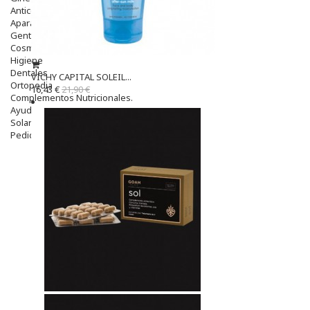
Anticonceptivos
Aparato Genital
Gente Mayor
Cosmética
Higiene
Dentales
VICHY CAPITAL SOLEIL...
Ortopedia
16,43 €
21,90 €
Complementos Nutricionales.
Ayudas
Solares
Pedido express