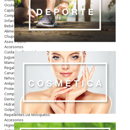
Ocular
Capilar
Complementos
Infantil
Bebé
Alimentación Y Complementos
Chupetes Y Mordedores
Aseo Y Baño
Accesorios
Cuidados Especiales
Juguetes
Mama
Regalos
Canastilla
Niños
Antipiojos
Protección Solar
Complementos Alimentarios
Dentales
Hidratantes
Golpes Y Hematomas
Repelentes De Mosquitos
Accesorios
Higiene