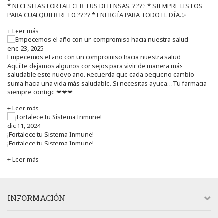
* NECESITAS FORTALECER TUS DEFENSAS. ????️ * SIEMPRE LISTOS
PARA CUALQUIER RETO.???? * ENERGÍA PARA TODO EL DÍA.✨
+ Leer más
ene 23, 2025
Empecemos el año con un compromiso hacia nuestra salud
Aquí te dejamos algunos consejos para vivir de manera más
saludable este nuevo año. Recuerda que cada pequeño cambio
suma hacia una vida más saludable. Si necesitas ayuda…Tu farmacia
siempre contigo ❤❤❤
+ Leer más
dic 11, 2024
¡Fortalece tu Sistema Inmune!
¡Fortalece tu Sistema Inmune!
+ Leer más
INFORMACIÓN