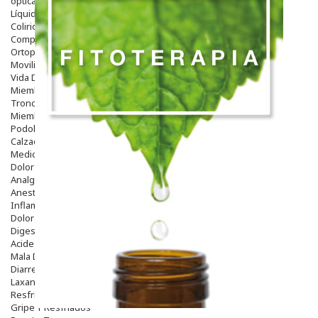
óptica
Líquidos Lentillas
Colirios
Complementos Alimentarios.
Ortopedia - Accesorios
Movilidad
Vida Diaria
Miembro Superior
Tronco
Miembro Inferior
Podología
Calzado
Medicamentos
Dolor E Inflamación
Analgésicos
Anestésicos
Inflamación Articulaciones
Dolor Muscular / Articular
Digestivo
Acidez, Gases Y Ardores
Mala Digestion
Diarrea / Estreñimiento / Vómitos
Laxantes
Resfriados
Gripe Y Resfriados