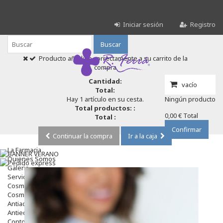
Iniciar sesión
Registro
Buscar
Producto añadido correctamente a su carrito de la
compra
Cantidad:
vacío
Total:
Hay 1 artículo en su cesta.
Ningún producto
Total productos: :
0,00 €
Total
Total :
Confirmar
Continuar la compra
Ir a la caja
La Farmacia
Quienes Somos
Galeria
Servicios
Cosmética
Cosmética Facial
Antiacné
Antiedad
Contorno De Ojos