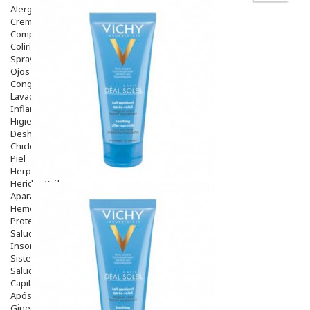
Alergias Y Picaduras
Cremas
Comprimidos
Colirios
Sprays
Ojos Y Oidos
Congestión
Lavado Ojos
Inflamación Del Oido (otitis)
Higiene Oido
Deshabituación Tabaquismo
Chicles
Piel
Herpes Y Hongos
Heridas Y úlceras
Aparato Genital
Hemorroides
Protectores Y Emolientes
Salud
Insomnio
Sistema Nervioso
Salud Bucodental
Capilar
Apósitos
Ginecología