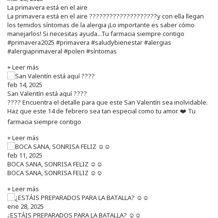
La primavera está en el aire
La primavera está en el aire ????????????????????y con ella llegan
los temidos síntomas de la alergia ¡Lo importante es saber cómo
manejarlos! Si necesitas ayuda...Tu farmacia siempre contigo
#primavera2025 #primavera #saludybienestar #alergias
#alergiaprimaveral #polen #síntomas
+ Leer más
feb 14, 2025
San Valentín está aquí ????
???? Encuentra el detalle para que este San Valentín sea inolvidable.
Haz que este 14 de febrero sea tan especial como tu amor. ❤️ Tu
farmacia siempre contigo
+ Leer más
feb 11, 2025
BOCA SANA, SONRISA FELIZ ☺️☺️
BOCA SANA, SONRISA FELIZ ☺️☺️
+ Leer más
ene 28, 2025
¿ESTÁIS PREPARADOS PARA LA BATALLA? ☺️☺️