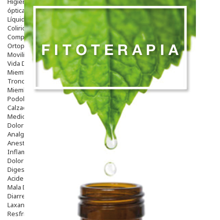
Higiene
óptica
Líquidos Lentillas
Colirios
Complementos Alimentarios.
Ortopedia - Accesorios
Movilidad
Vida Diaria
Miembro Superior
Tronco
Miembro Inferior
Podología
Calzado
Medicamentos
Dolor E Inflamación
Analgésicos
Anestésicos
Inflamación Articulaciones
Dolor Muscular / Articular
Digestivo
Acidez, Gases Y Ardores
Mala Digestion
Diarrea / Estreñimiento / Vómitos
Laxantes
Resfriados