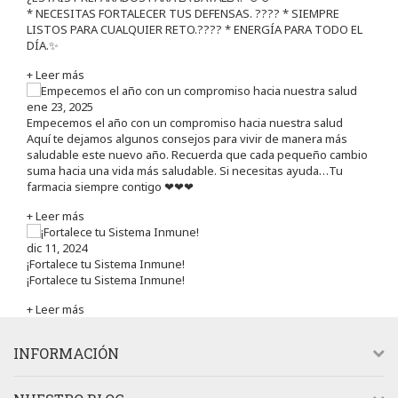
* NECESITAS FORTALECER TUS DEFENSAS. ????️ * SIEMPRE
LISTOS PARA CUALQUIER RETO.???? * ENERGÍA PARA TODO EL
DÍA.✨
+ Leer más
ene 23, 2025
Empecemos el año con un compromiso hacia nuestra salud
Aquí te dejamos algunos consejos para vivir de manera más
saludable este nuevo año. Recuerda que cada pequeño cambio
suma hacia una vida más saludable. Si necesitas ayuda…Tu
farmacia siempre contigo ❤❤❤
+ Leer más
dic 11, 2024
¡Fortalece tu Sistema Inmune!
¡Fortalece tu Sistema Inmune!
+ Leer más
INFORMACIÓN