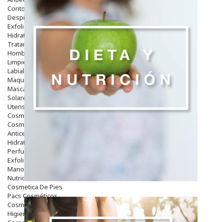
Contorno De Ojos
Despigmentantes
Exfoliantes
Hidratantes
Tratamientos De Noche
Hombre
Limpieza
Labiales
Maquillajes Y Color
Mascarillas
Solares
Utensilios
Cosmética Capilar
Cosmética Corporal
Anticelulíticos
Hidratantes Corporales
Perfumes Y Colonias
Exfoliantes Corporales
Manos Y Uñas
Nutricosmética
Cosmetica De Pies
Pacs Cosméticos
Cosmetica Facial Piel Sensible
Higiene