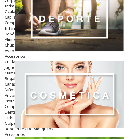
Corporal
Intima
Ocular
Capilar
Complementos
Infantil
Bebé
Alimentación Y Complementos
Chupetes Y Mordedores
Aseo Y Baño
Accesorios
Cuidados Especiales
Juguetes
Mama
Regalos
Canastilla
Niños
Antipiojos
Protección Solar
Complementos Alimentarios
Dentales
Hidratantes
Golpes Y Hematomas
Repelentes De Mosquitos
Accesorios