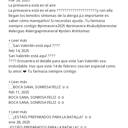
La primavera está en el aire
La primavera está en el aire ????????????????????y con ella
llegan los temidos síntomas de la alergia ¡Lo importante es
saber cómo manejarlos! Si necesitas ayuda...Tu farmacia
siempre contigo #primavera2025 #primavera #saludybienestar
#alergias #alergiaprimaveral #polen #síntomas
+ Leer más
feb 14, 2025
San Valentín está aquí ????
???? Encuentra el detalle para que este San Valentín sea
inolvidable. Haz que este 14 de febrero sea tan especial como
tu amor. ❤️ Tu farmacia siempre contigo
+ Leer más
feb 11, 2025
BOCA SANA, SONRISA FELIZ ☺️☺️
BOCA SANA, SONRISA FELIZ ☺️☺️
+ Leer más
ene 28, 2025
¿ESTÁIS PREPARADOS PARA LA BATALLA? ☺️☺️