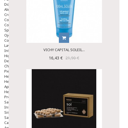
Dolor De Garganta
Alergias Y Picaduras
Cremas
Comprimidos
Colirios
Sprays
Ojos Y Oidos
Congestión
Lavado Ojos
VICHY CAPITAL SOLEIL...
Inflamación Del Oido (otitis)
Higiene Oido
16,43 €
21,90 €
Deshabituación Tabaquismo
Chicles
Piel
Herpes Y Hongos
Heridas Y úlceras
Aparato Genital
Hemorroides
Protectores Y Emolientes
Salud
Insomnio
Sistema Nervioso
Salud Bucodental
Capilar
Apósitos