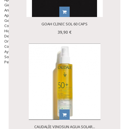
Ginecología
Anticonceptivos
Aparato Genital
Gente Mayor
GOAH CLINIC SOL 60 CAPS
Cosmética
Higiene
39,90 €
Dentales
Ortopedia
Complementos Nutricionales.
Ayudas
Solares
Pedido express
CAUDALÍE VINOSUN AGUA SOLAR...