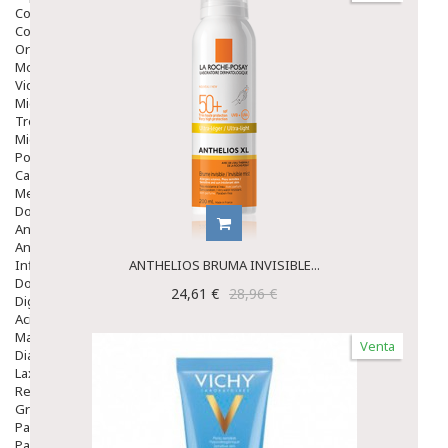
Colirios
Complementos Alimentarios.
Ortopedia - Accesorios
Movilidad
Vida Diaria
Miembro Superior
Tronco
Miembro Inferior
Podología
Calzado
Medicamentos
Dolor E Inflamación
Analgésicos
Anestésicos
Inflamación Articulaciones
ANTHELIOS BRUMA INVISIBLE...
Dolor Muscular / Articular
24,61 €
28,96 €
Digestivo
Acidez, Gases Y Ardores
Mala Digestion
Venta
Diarrea / Estreñimiento / Vómitos
Laxantes
Resfriados
Gripe Y Resfriados
Para La Tos
Para Descongestionar La Nariz