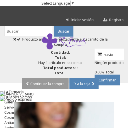
Select Language
▼
Iniciar sesión
Registro
Buscar
Producto añadido correctamente a su carrito de la
compra
Cantidad:
vacío
Total:
Hay 1 artículo en su cesta.
Ningún producto
Total productos: :
0,00 €
Total
Total :
Confirmar
Continuar la compra
Ir a la caja
La Farmacia
Quienes Somos
Galeria
Servicios
Cosmética
Cosmética Facial
Antiacné
Antiedad