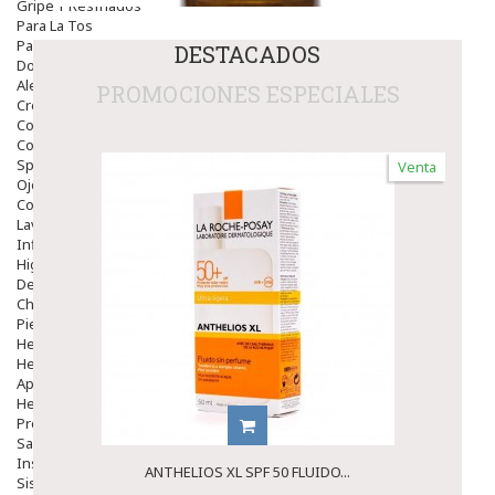
Gripe Y Resfriados
Para La Tos
Para Descongestionar La Nariz
DESTACADOS
Dolor De Garganta
Alergias Y Picaduras
PROMOCIONES ESPECIALES
Cremas
Comprimidos
Colirios
Sprays
Venta
Ojos Y Oidos
Congestión
Lavado Ojos
Inflamación Del Oido (otitis)
Higiene Oido
Deshabituación Tabaquismo
Chicles
Piel
Herpes Y Hongos
Heridas Y úlceras
Aparato Genital
Hemorroides
Protectores Y Emolientes
Salud
Insomnio
ANTHELIOS XL SPF 50 FLUIDO...
Sistema Nervioso