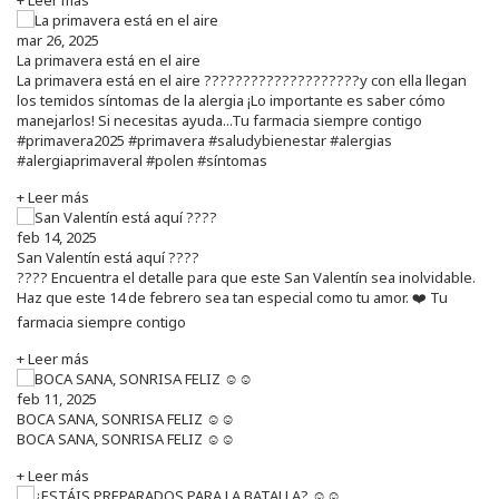
mar 26, 2025
La primavera está en el aire
La primavera está en el aire ????????????????????y con ella llegan
los temidos síntomas de la alergia ¡Lo importante es saber cómo
manejarlos! Si necesitas ayuda...Tu farmacia siempre contigo
#primavera2025 #primavera #saludybienestar #alergias
#alergiaprimaveral #polen #síntomas
+ Leer más
feb 14, 2025
San Valentín está aquí ????
???? Encuentra el detalle para que este San Valentín sea inolvidable.
Haz que este 14 de febrero sea tan especial como tu amor. ❤️ Tu
farmacia siempre contigo
+ Leer más
feb 11, 2025
BOCA SANA, SONRISA FELIZ ☺️☺️
BOCA SANA, SONRISA FELIZ ☺️☺️
+ Leer más