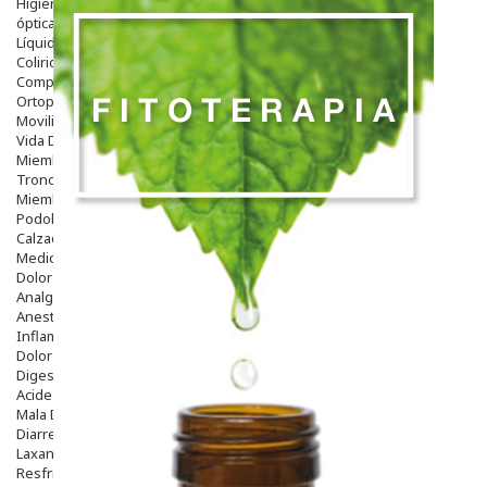
Higiene
óptica
Líquidos Lentillas
Colirios
Complementos Alimentarios.
Ortopedia - Accesorios
Movilidad
Vida Diaria
Miembro Superior
Tronco
Miembro Inferior
Podología
Calzado
Medicamentos
Dolor E Inflamación
Analgésicos
Anestésicos
Inflamación Articulaciones
Dolor Muscular / Articular
Digestivo
Acidez, Gases Y Ardores
Mala Digestion
Diarrea / Estreñimiento / Vómitos
Laxantes
Resfriados