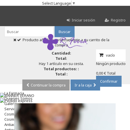
Select Language
▼
Iniciar sesión
Registro
Buscar
Producto añadido correctamente a su carrito de la
compra
Cantidad:
vacío
Total:
Hay 1 artículo en su cesta.
Ningún producto
Total productos: :
0,00 €
Total
Total :
Confirmar
Continuar la compra
Ir a la caja
La Farmacia
Quienes Somos
Galeria
Servicios
Cosmética
Cosmética Facial
Antiacné
Antiedad