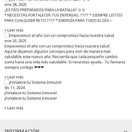
ene 28, 2025
¿ESTÁIS PREPARADOS PARA LA BATALLA? ☺️☺️
* NECESITAS FORTALECER TUS DEFENSAS. ????️ * SIEMPRE LISTOS
PARA CUALQUIER RETO.???? * ENERGÍA PARA TODO EL DÍA.✨
+ Leer más
ene 23, 2025
Empecemos el año con un compromiso hacia nuestra salud
Aquí te dejamos algunos consejos para vivir de manera más
saludable este nuevo año. Recuerda que cada pequeño cambio
suma hacia una vida más saludable. Si necesitas ayuda…Tu farmacia
siempre contigo ❤❤❤
+ Leer más
dic 11, 2024
¡Fortalece tu Sistema Inmune!
¡Fortalece tu Sistema Inmune!
+ Leer más
INFORMACIÓN