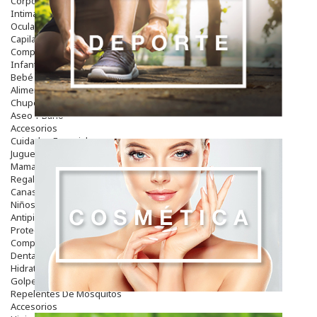
Corporal
Intima
Ocular
Capilar
Complementos
Infantil
Bebé
Alimentación Y Complementos
Chupetes Y Mordedores
Aseo Y Baño
Accesorios
Cuidados Especiales
Juguetes
Mama
Regalos
Canastilla
Niños
Antipiojos
Protección Solar
Complementos Alimentarios
Dentales
Hidratantes
Golpes Y Hematomas
Repelentes De Mosquitos
Accesorios