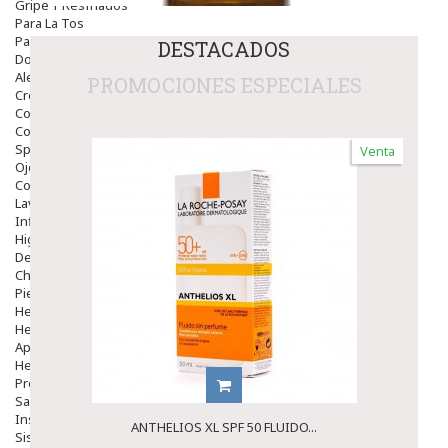
Gripe Y Resfriados
Para La Tos
Para Descongestionar La Nariz
DESTACADOS
Dolor De Garganta
Alergias Y Picaduras
PROMOCIONES ESPECIALES
Cremas
Comprimidos
Colirios
Sprays
Venta
Ojos Y Oidos
Congestión
Lavado Ojos
Inflamación Del Oido (otitis)
Higiene Oido
Deshabituación Tabaquismo
Chicles
Piel
Herpes Y Hongos
Heridas Y úlceras
Aparato Genital
Hemorroides
Protectores Y Emolientes
Salud
Insomnio
ANTHELIOS XL SPF 50 FLUIDO...
Sistema Nervioso