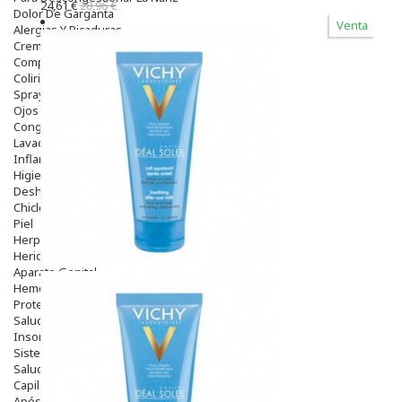
24,61 €
28,96 €
Dolor De Garganta
Venta
Alergias Y Picaduras
Cremas
Comprimidos
Colirios
Sprays
Ojos Y Oidos
Congestión
Lavado Ojos
Inflamación Del Oido (otitis)
Higiene Oido
Deshabituación Tabaquismo
Chicles
Piel
Herpes Y Hongos
Heridas Y úlceras
Aparato Genital
Hemorroides
Protectores Y Emolientes
Salud
Insomnio
Sistema Nervioso
Salud Bucodental
Capilar
Apósitos