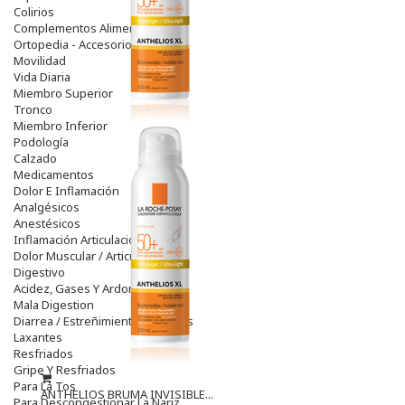
Colirios
Complementos Alimentarios.
Ortopedia - Accesorios
Movilidad
Vida Diaria
Miembro Superior
Tronco
Miembro Inferior
Podología
Calzado
Medicamentos
Dolor E Inflamación
Analgésicos
Anestésicos
Inflamación Articulaciones
Dolor Muscular / Articular
Digestivo
Acidez, Gases Y Ardores
Mala Digestion
Diarrea / Estreñimiento / Vómitos
Laxantes
Resfriados
Gripe Y Resfriados
Para La Tos
ANTHELIOS BRUMA INVISIBLE...
Para Descongestionar La Nariz