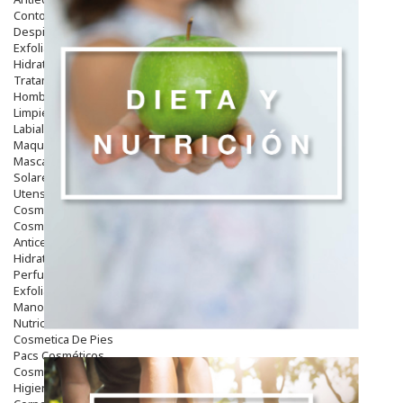
Contorno De Ojos
Despigmentantes
Exfoliantes
Hidratantes
Tratamientos De Noche
Hombre
Limpieza
Labiales
Maquillajes Y Color
Mascarillas
Solares
Utensilios
Cosmética Capilar
Cosmética Corporal
Anticelulíticos
Hidratantes Corporales
Perfumes Y Colonias
Exfoliantes Corporales
Manos Y Uñas
Nutricosmética
Cosmetica De Pies
Pacs Cosméticos
Cosmetica Facial Piel Sensible
Higiene