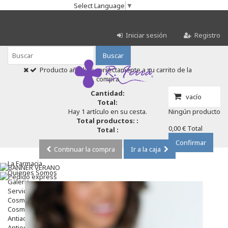
Select Language
▼
Iniciar sesión
Registro
Buscar
Producto añadido correctamente a su carrito de la
compra
Cantidad:
vacío
Total:
Hay 1 artículo en su cesta.
Ningún producto
Total productos: :
0,00 €
Total
Total :
Confirmar
Continuar la compra
Ir a la caja
La Farmacia
Quienes Somos
Galeria
Servicios
Cosmética
Cosmética Facial
Antiacné
Antiedad