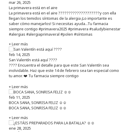
mar 26, 2025
La primavera está en el aire
La primavera está en el aire ????????????????????y con ella
llegan los temidos síntomas de la alergia ¡Lo importante es
saber cómo manejarlos! Si necesitas ayuda...Tu farmacia
siempre contigo #primavera2025 #primavera #saludybienestar
#alergias #alergiaprimaveral #polen #síntomas
+ Leer más
feb 14, 2025
San Valentín está aquí ????
???? Encuentra el detalle para que este San Valentín sea
inolvidable. Haz que este 14 de febrero sea tan especial como
tu amor. ❤️ Tu farmacia siempre contigo
+ Leer más
feb 11, 2025
BOCA SANA, SONRISA FELIZ ☺️☺️
BOCA SANA, SONRISA FELIZ ☺️☺️
+ Leer más
ene 28, 2025