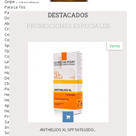
Gripe Y Resfriados
Para La Tos
Para Descongestionar La Nariz
DESTACADOS
Dolor De Garganta
Alergias Y Picaduras
PROMOCIONES ESPECIALES
Cremas
Comprimidos
Colirios
Sprays
Venta
Ojos Y Oidos
Congestión
Lavado Ojos
Inflamación Del Oido (otitis)
Higiene Oido
Deshabituación Tabaquismo
Chicles
Piel
Herpes Y Hongos
Heridas Y úlceras
Aparato Genital
Hemorroides
Protectores Y Emolientes
Salud
Insomnio
ANTHELIOS XL SPF 50 FLUIDO...
Sistema Nervioso