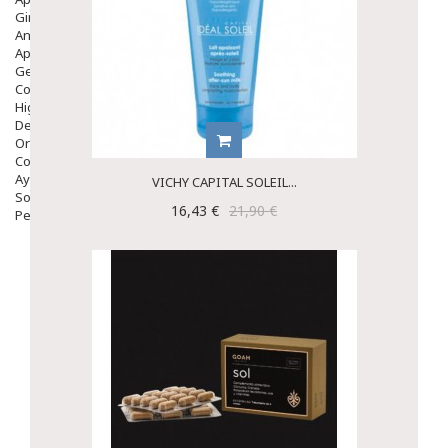
Ginecología
Anticonceptivos
Aparato Genital
Gente Mayor
Cosmética
Higiene
Dentales
Ortopedia
Complementos Nutricionales.
Ayudas
VICHY CAPITAL SOLEIL...
Solares
16,43 €
21,90 €
Pedido express