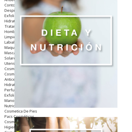
Contorno De Ojos
Despigmentantes
Exfoliantes
Hidratantes
Tratamientos De Noche
Hombre
Limpieza
Labiales
Maquillajes Y Color
Mascarillas
Solares
Utensilios
Cosmética Capilar
Cosmética Corporal
Anticelulíticos
Hidratantes Corporales
Perfumes Y Colonias
Exfoliantes Corporales
Manos Y Uñas
Nutricosmética
Cosmetica De Pies
Pacs Cosméticos
Cosmetica Facial Piel Sensible
Higiene