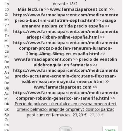
durante 18/2.
Colirios
Complementos Alimentarios.
Más lectura
>>
www.farmaciaparcent.com
>>
Ortopedia - Accesorios
https://www.farmaciaparcent.com/medicamentos/par
Movilidad
precio-bactrim-sulfatrim-septra.html
>>
axiago
Vida Diaria
emanera nexium zolrida precio españa
>>
Miembro Superior
https://www.farmaciaparcent.com/medicamentos/par
Tronco
aricept-lixben-online-españa.html
>>
Miembro Inferior
https://www.farmaciaparcent.com/medicamentos/par
Podología
comprar-prozac-adofen-reneuron-luramon-
Calzado
20mg-40mg-60mg-en-españa.html
>>
Medicamentos
www.farmaciaparcent.com
>>
precio de ventolin
Dolor E Inflamación
aldobronquial en farmacias
>>
Analgésicos
https://www.farmaciaparcent.com/medicamentos/par
Anestésicos
precio-accutane-acnemin-dercutane-flexresan-
Inflamación Articulaciones
isdiben-isoacne-mayesta-mexico.html
>>
Dolor Muscular / Articular
www.farmaciaparcent.com
>>
Digestivo
https://www.farmaciaparcent.com/medicamentos/par
Acidez, Gases Y Ardores
comprar-robaxin-generico-en-tenerife.html
>>
Mala Digestion
Precio de prilosec ulceral ulcesep prysma omeprotect
Diarrea / Estreñimiento / Vómitos
Laxantes
omelic belmazol arapride ompranyt dolintol parizac
Resfriados
pepticum en farmacias
23,29 €
27,39 €
Gripe Y Resfriados
Para La Tos
Para Descongestionar La Nariz
Venta