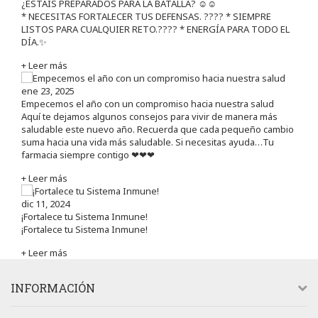
¿ESTÁIS PREPARADOS PARA LA BATALLA? ☺️☺️
* NECESITAS FORTALECER TUS DEFENSAS. ????️ * SIEMPRE
LISTOS PARA CUALQUIER RETO.???? * ENERGÍA PARA TODO EL
DÍA.✨
+ Leer más
ene 23, 2025
Empecemos el año con un compromiso hacia nuestra salud
Aquí te dejamos algunos consejos para vivir de manera más
saludable este nuevo año. Recuerda que cada pequeño cambio
suma hacia una vida más saludable. Si necesitas ayuda…Tu
farmacia siempre contigo ❤❤❤
+ Leer más
dic 11, 2024
¡Fortalece tu Sistema Inmune!
¡Fortalece tu Sistema Inmune!
+ Leer más
INFORMACIÓN