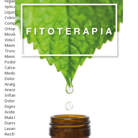
Higiene
óptica
Líquidos Lentillas
Colirios
Complementos Alimentarios.
Ortopedia - Accesorios
Movilidad
Vida Diaria
Miembro Superior
Tronco
Miembro Inferior
Podología
Calzado
Medicamentos
Dolor E Inflamación
Analgésicos
Anestésicos
Inflamación Articulaciones
Dolor Muscular / Articular
Digestivo
Acidez, Gases Y Ardores
Mala Digestion
Diarrea / Estreñimiento / Vómitos
Laxantes
Resfriados