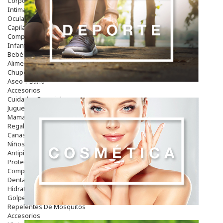
Corporal
Intima
Ocular
Capilar
Complementos
Infantil
Bebé
Alimentación Y Complementos
Chupetes Y Mordedores
Aseo Y Baño
Accesorios
Cuidados Especiales
Juguetes
Mama
Regalos
Canastilla
Niños
Antipiojos
Protección Solar
Complementos Alimentarios
Dentales
Hidratantes
Golpes Y Hematomas
Repelentes De Mosquitos
Accesorios