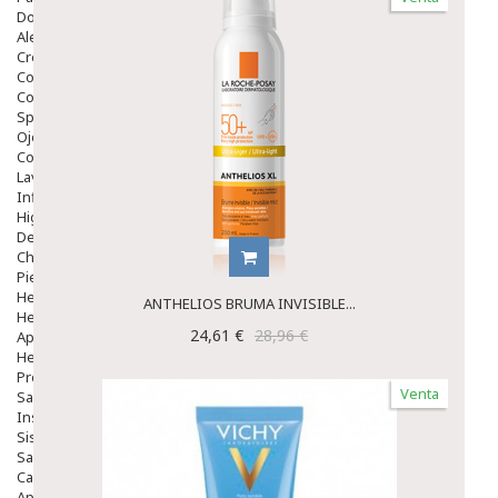
Dolor De Garganta
Alergias Y Picaduras
Cremas
Comprimidos
Colirios
Sprays
Ojos Y Oidos
Congestión
Lavado Ojos
Inflamación Del Oido (otitis)
Higiene Oido
Deshabituación Tabaquismo
Chicles
Piel
Herpes Y Hongos
ANTHELIOS BRUMA INVISIBLE...
Heridas Y úlceras
24,61 €
28,96 €
Aparato Genital
Hemorroides
Protectores Y Emolientes
Venta
Salud
Insomnio
Sistema Nervioso
Salud Bucodental
Capilar
Apósitos