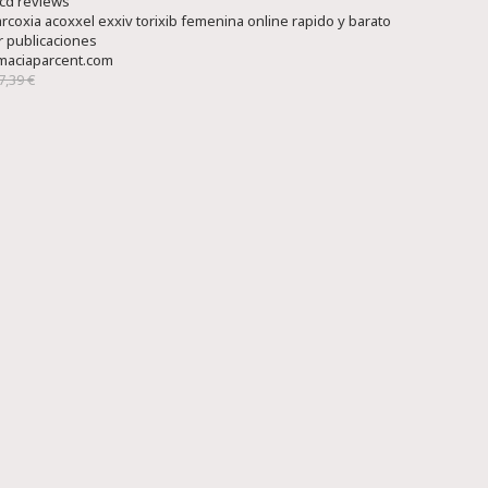
cd reviews
rcoxia acoxxel exxiv torixib femenina online rapido y barato
r publicaciones
maciaparcent.com
7,39 €