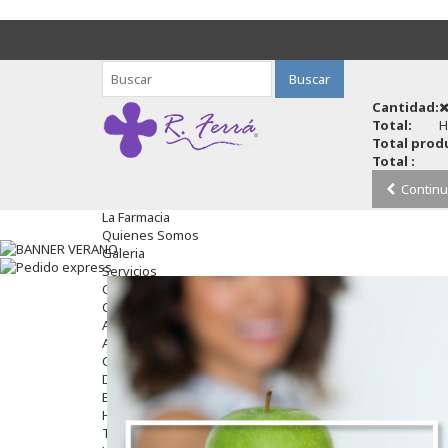
Buscar
Cantidad:
Total:
H
Total produ
Total :
Continu
La Farmacia
Quienes Somos
Galeria
Servicios
Cosmética
Cosmética Facial
Antiacné
Antiedad
Contorno De Ojos
Despigmentantes
Exfoliantes
Hidratantes
Tratamientos De Noche