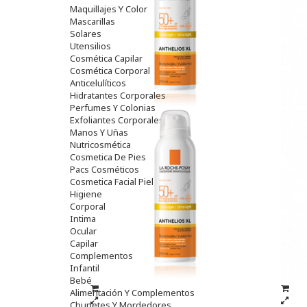
Maquillajes Y Color
Mascarillas
Solares
Utensilios
Cosmética Capilar
Cosmética Corporal
Anticelulíticos
Hidratantes Corporales
Perfumes Y Colonias
Exfoliantes Corporales
Manos Y Uñas
Nutricosmética
Cosmetica De Pies
Pacs Cosméticos
Cosmetica Facial Piel Sensible
Higiene
Corporal
Intima
Ocular
Capilar
Complementos
Infantil
Bebé
Alimentación Y Complementos
Chupetes Y Mordedores