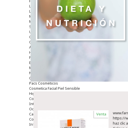
Hombre
Limpieza
Labiales
Maquillajes Y Color
Mascarillas
Solares
Utensilios
Cosmética Capilar
Cosmética Corporal
Anticelulíticos
Hidratantes Corporales
Perfumes Y Colonias
Exfoliantes Corporales
Manos Y Uñas
Nutricosmética
Cosmetica De Pies
Pacs Cosméticos
Cosmetica Facial Piel Sensible
Higiene
Corporal
Intima
Ocular
www.farm
Capilar
Venta
https://
Complementos
haz clic 
Infantil