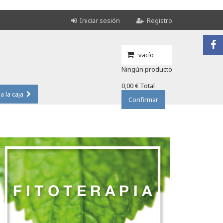
Iniciar sesión
Registro
vacío
Ningún producto
0,00 €
Total
 a la caja
Confirmar