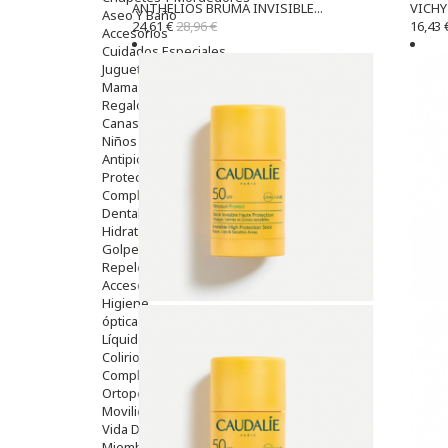
ANTHELIOS BRUMA INVISIBLE...
VICHY 
Aseo Y Baño
24,61 €
28,96 €
16,43 
Accesorios
Cuidados Especiales
Juguetes
Mama
Regalos
Canastilla
Niños
Antipiojos
Protección Solar
Complementos Alimentarios
Dentales
Hidratantes
Golpes Y Hematomas
Repelentes De Mosquitos
Accesorios
Higiene
óptica
Líquidos Lentillas
Colirios
Complementos Alimentarios.
Ortopedia - Accesorios
Movilidad
Vida Diaria
Miembro Superior