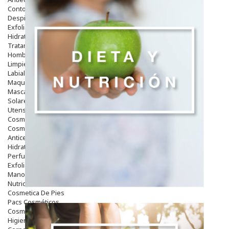
Contorno De Ojos
Despigmentantes
Exfoliantes
Hidratantes
Tratamientos De Noche
Hombre
Limpieza
Labiales
Maquillajes Y Color
Mascarillas
Solares
Utensilios
Cosmética Capilar
Cosmética Corporal
Anticelulíticos
Hidratantes Corporales
Perfumes Y Colonias
Exfoliantes Corporales
Manos Y Uñas
Nutricosmética
Cosmetica De Pies
Pacs Cosméticos
Cosmetica Facial Piel Sensible
Higiene