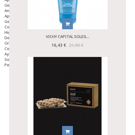
Ginecología
Anticonceptivos
Aparato Genital
Gente Mayor
Cosmética
Higiene
VICHY CAPITAL SOLEIL...
Dentales
Ortopedia
16,43 €
21,90 €
Complementos Nutricionales.
Ayudas
Solares
Pedido express