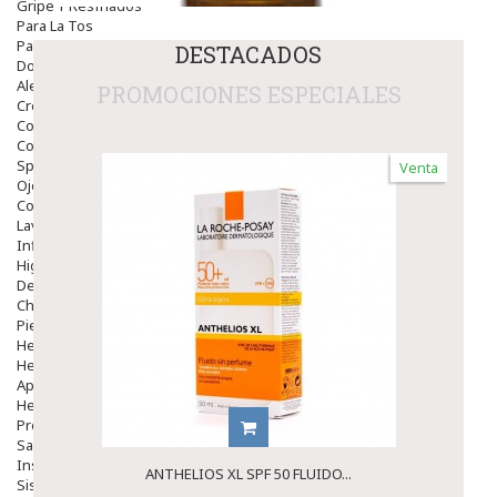
Gripe Y Resfriados
Para La Tos
Para Descongestionar La Nariz
DESTACADOS
Dolor De Garganta
Alergias Y Picaduras
PROMOCIONES ESPECIALES
Cremas
Comprimidos
Colirios
Sprays
Venta
Ojos Y Oidos
Congestión
Lavado Ojos
Inflamación Del Oido (otitis)
Higiene Oido
Deshabituación Tabaquismo
Chicles
Piel
Herpes Y Hongos
Heridas Y úlceras
Aparato Genital
Hemorroides
Protectores Y Emolientes
Salud
Insomnio
ANTHELIOS XL SPF 50 FLUIDO...
Sistema Nervioso