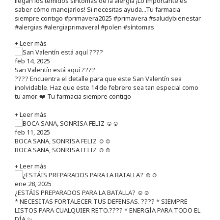
llegan los temidos síntomas de la alergia ¡Lo importante es
saber cómo manejarlos! Si necesitas ayuda...Tu farmacia
siempre contigo #primavera2025 #primavera #saludybienestar
#alergias #alergiaprimaveral #polen #síntomas
+ Leer más
feb 14, 2025
San Valentín está aquí ????
???? Encuentra el detalle para que este San Valentín sea
inolvidable. Haz que este 14 de febrero sea tan especial como
tu amor. ❤️ Tu farmacia siempre contigo
+ Leer más
feb 11, 2025
BOCA SANA, SONRISA FELIZ ☺️☺️
BOCA SANA, SONRISA FELIZ ☺️☺️
+ Leer más
ene 28, 2025
¿ESTÁIS PREPARADOS PARA LA BATALLA? ☺️☺️
* NECESITAS FORTALECER TUS DEFENSAS. ????️ * SIEMPRE
LISTOS PARA CUALQUIER RETO.???? * ENERGÍA PARA TODO EL
DÍA.✨