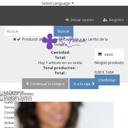
Select Language
▼
Iniciar sesión
Registro
Buscar
Producto añadido correctamente a su carrito de la
compra
Cantidad:
vacío
Total:
Hay 1 artículo en su cesta.
Ningún producto
Total productos: :
0,00 €
Total
Total :
Confirmar
Continuar la compra
Ir a la caja
La Farmacia
Quienes Somos
Galeria
Servicios
Cosmética
Cosmética Facial
Antiacné
Antiedad