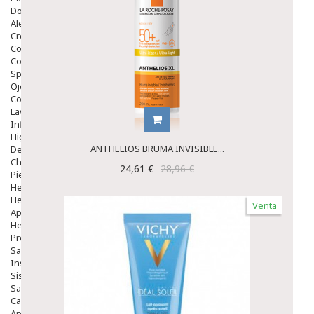
Dolor De Garganta
Alergias Y Picaduras
Cremas
Comprimidos
Colirios
Sprays
Ojos Y Oidos
Congestión
Lavado Ojos
Inflamación Del Oido (otitis)
Higiene Oido
ANTHELIOS BRUMA INVISIBLE...
Deshabituación Tabaquismo
Chicles
24,61 €
28,96 €
Piel
Herpes Y Hongos
Heridas Y úlceras
Venta
Aparato Genital
Hemorroides
Protectores Y Emolientes
Salud
Insomnio
Sistema Nervioso
Salud Bucodental
Capilar
Apósitos