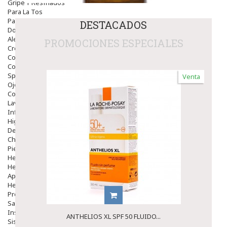
Gripe Y Resfriados
Para La Tos
Para Descongestionar La Nariz
DESTACADOS
Dolor De Garganta
Alergias Y Picaduras
PROMOCIONES ESPECIALES
Cremas
Comprimidos
Colirios
Sprays
Venta
Ojos Y Oidos
Congestión
Lavado Ojos
Inflamación Del Oido (otitis)
Higiene Oido
Deshabituación Tabaquismo
Chicles
Piel
Herpes Y Hongos
Heridas Y úlceras
Aparato Genital
Hemorroides
Protectores Y Emolientes
Salud
Insomnio
ANTHELIOS XL SPF 50 FLUIDO...
Sistema Nervioso