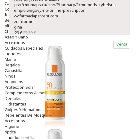
Capilar
https://cmnmaps.ca/cmn/Pharmacy/?cmnmeds=rybelsus-
Complementos
ozempic-wegovy-no-online-prescription
Infantil
www.farmaciaparcent.com
Bebé
Leer informe
Alimentación Y Complementos
Página
Chupetes Y Mordedores
23,29 €
27,39 €
Aseo Y Baño
Accesorios
Venta
Cuidados Especiales
Juguetes
Mama
Regalos
Canastilla
Niños
Antipiojos
Protección Solar
Complementos Alimentarios
Dentales
Hidratantes
Golpes Y Hematomas
Repelentes De Mosquitos
Accesorios
Higiene
óptica
Líquidos Lentillas