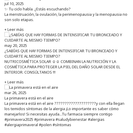
jul 10, 2025
✨ Tu ciclo habla. ¿Estás escuchando?
La menstruación, la ovulación, la perimenopausia y la menopausia no
son solo etapas.
+ Leer más
may 20, 2025
¿SABÍAS QUE HAY FORMAS DE INTENSIFICAR TU BRONCEADO Y
CUIDARTE AL MISMO TIEMPO?
NUTRICOSMÉTICA SOLAR ☺️☺️ COMBINAN LA NUTRICIÓN Y LA
COSMÉTICA PARA PROTEGER LA PIEL DEL DAÑO SOLAR DESDE EL
INTERIOR. CONSÚLTANOS !!!
+ Leer más
mar 26, 2025
La primavera está en el aire
La primavera está en el aire ????????????????????y con ella llegan
los temidos síntomas de la alergia ¡Lo importante es saber cómo
manejarlos! Si necesitas ayuda...Tu farmacia siempre contigo
#primavera2025 #primavera #saludybienestar #alergias
#alergiaprimaveral #polen #síntomas