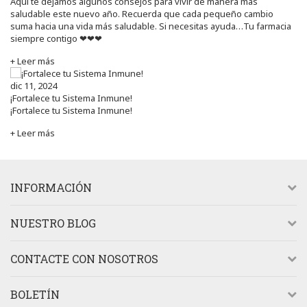
Aquí te dejamos algunos consejos para vivir de manera más
saludable este nuevo año. Recuerda que cada pequeño cambio
suma hacia una vida más saludable. Si necesitas ayuda…Tu farmacia
siempre contigo ❤❤❤
+ Leer más
dic 11, 2024
¡Fortalece tu Sistema Inmune!
¡Fortalece tu Sistema Inmune!
+ Leer más
INFORMACIÓN
NUESTRO BLOG
CONTACTE CON NOSOTROS
BOLETÍN