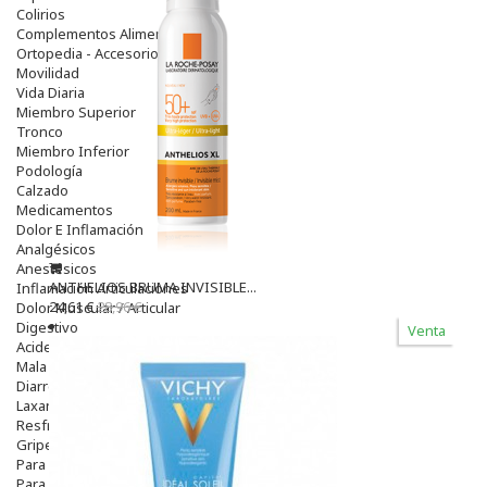
Colirios
Complementos Alimentarios.
Ortopedia - Accesorios
Movilidad
Vida Diaria
Miembro Superior
Tronco
Miembro Inferior
Podología
Calzado
Medicamentos
Dolor E Inflamación
Analgésicos
Anestésicos
ANTHELIOS BRUMA INVISIBLE...
Inflamación Articulaciones
24,61 €
28,96 €
Dolor Muscular / Articular
Digestivo
Venta
Acidez, Gases Y Ardores
Mala Digestion
Diarrea / Estreñimiento / Vómitos
Laxantes
Resfriados
Gripe Y Resfriados
Para La Tos
Para Descongestionar La Nariz