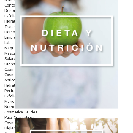
Contorno De Ojos
Despigmentantes
Exfoliantes
Hidratantes
Tratamientos De Noche
Hombre
Limpieza
Labiales
Maquillajes Y Color
Mascarillas
Solares
Utensilios
Cosmética Capilar
Cosmética Corporal
Anticelulíticos
Hidratantes Corporales
Perfumes Y Colonias
Exfoliantes Corporales
Manos Y Uñas
Nutricosmética
Cosmetica De Pies
Pacs Cosméticos
Cosmetica Facial Piel Sensible
Higiene