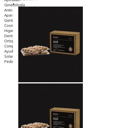
Ginecología
Anticonceptivos
Aparato Genital
Gente Mayor
Cosmética
Higiene
Dentales
Ortopedia
Complementos Nutricionales.
Ayudas
Solares
Pedido express