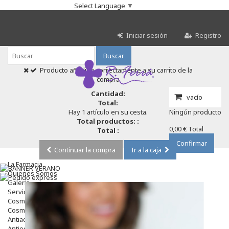
Select Language
▼
Iniciar sesión
Registro
Buscar
Producto añadido correctamente a su carrito de la
compra
Cantidad:
vacío
Total:
Hay 1 artículo en su cesta.
Ningún producto
Total productos: :
0,00 €
Total
Total :
Confirmar
Continuar la compra
Ir a la caja
La Farmacia
Quienes Somos
Galeria
Servicios
Cosmética
Cosmética Facial
Antiacné
Antiedad