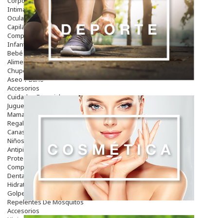
Corporal
Intima
Ocular
Capilar
Complementos
Infantil
Bebé
Alimentación Y Complementos
Chupetes Y Mordedores
Aseo Y Baño
Accesorios
Cuidados Especiales
Juguetes
Mama
Regalos
Canastilla
Niños
Antipiojos
Protección Solar
Complementos Alimentarios
Dentales
Hidratantes
Golpes Y Hematomas
Repelentes De Mosquitos
Accesorios