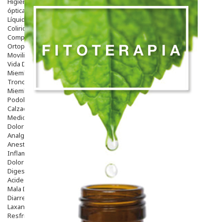
Higiene
óptica
Líquidos Lentillas
Colirios
Complementos Alimentarios.
Ortopedia - Accesorios
Movilidad
Vida Diaria
Miembro Superior
Tronco
Miembro Inferior
Podología
Calzado
Medicamentos
Dolor E Inflamación
Analgésicos
Anestésicos
Inflamación Articulaciones
Dolor Muscular / Articular
Digestivo
Acidez, Gases Y Ardores
Mala Digestion
Diarrea / Estreñimiento / Vómitos
Laxantes
Resfriados