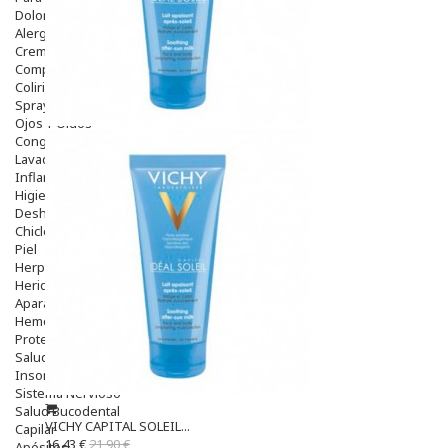
Dolor De Garganta
Alergias Y Picaduras
Cremas
Comprimidos
Colirios
Sprays
Ojos Y Oidos
Congestión
Lavado Ojos
Inflamación Del Oido (otitis)
Higiene Oido
Deshabituación Tabaquismo
Chicles
Piel
Herpes Y Hongos
Heridas Y úlceras
Aparato Genital
Hemorroides
Protectores Y Emolientes
Salud
Insomnio
Sistema Nervioso
Salud Bucodental
VICHY CAPITAL SOLEIL...
Capilar
16,43 €
21,90 €
Apósitos