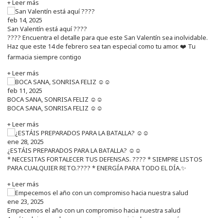
+ Leer más
feb 14, 2025
San Valentín está aquí ????
???? Encuentra el detalle para que este San Valentín sea inolvidable.
Haz que este 14 de febrero sea tan especial como tu amor. ❤️ Tu
farmacia siempre contigo
+ Leer más
feb 11, 2025
BOCA SANA, SONRISA FELIZ ☺️☺️
BOCA SANA, SONRISA FELIZ ☺️☺️
+ Leer más
ene 28, 2025
¿ESTÁIS PREPARADOS PARA LA BATALLA? ☺️☺️
* NECESITAS FORTALECER TUS DEFENSAS. ????️ * SIEMPRE LISTOS
PARA CUALQUIER RETO.???? * ENERGÍA PARA TODO EL DÍA.✨
+ Leer más
ene 23, 2025
Empecemos el año con un compromiso hacia nuestra salud