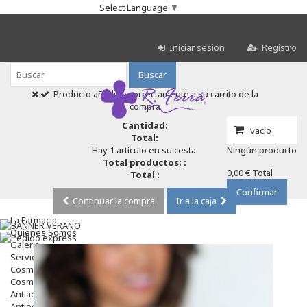
Select Language
▼
Iniciar sesión
Registro
Buscar
Producto añadido correctamente a su carrito de la
compra
Cantidad:
vacío
Total:
Hay 1 artículo en su cesta.
Ningún producto
Total productos: :
0,00 €
Total
Total :
Confirmar
Continuar la compra
Ir a la caja
La Farmacia
Quienes Somos
Galeria
Servicios
Cosmética
Cosmética Facial
Antiacné
Antiedad