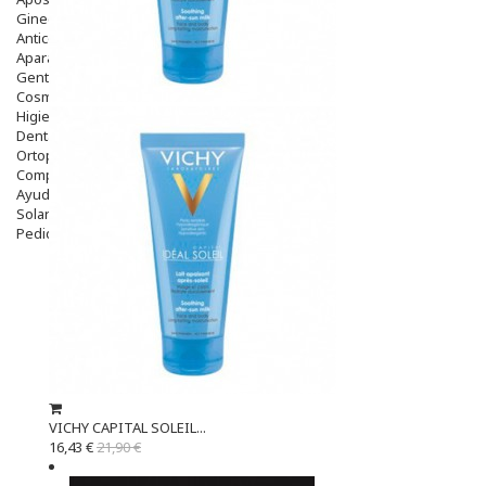
Ginecología
Anticonceptivos
Aparato Genital
Gente Mayor
Cosmética
Higiene
Dentales
Ortopedia
Complementos Nutricionales.
Ayudas
Solares
Pedido express
VICHY CAPITAL SOLEIL...
16,43 €
21,90 €