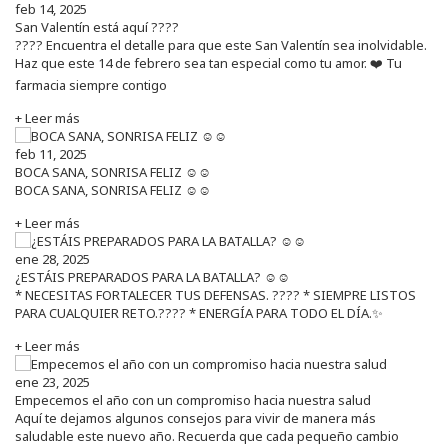
feb 14, 2025
San Valentín está aquí ????
???? Encuentra el detalle para que este San Valentín sea inolvidable.
Haz que este 14 de febrero sea tan especial como tu amor. ❤️ Tu
farmacia siempre contigo
+ Leer más
feb 11, 2025
BOCA SANA, SONRISA FELIZ ☺️☺️
BOCA SANA, SONRISA FELIZ ☺️☺️
+ Leer más
ene 28, 2025
¿ESTÁIS PREPARADOS PARA LA BATALLA? ☺️☺️
* NECESITAS FORTALECER TUS DEFENSAS. ????️ * SIEMPRE LISTOS
PARA CUALQUIER RETO.???? * ENERGÍA PARA TODO EL DÍA.✨
+ Leer más
ene 23, 2025
Empecemos el año con un compromiso hacia nuestra salud
Aquí te dejamos algunos consejos para vivir de manera más
saludable este nuevo año. Recuerda que cada pequeño cambio