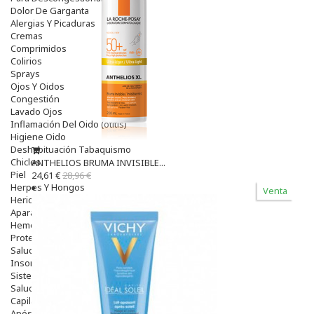
Dolor De Garganta
Alergias Y Picaduras
Cremas
Comprimidos
Colirios
Sprays
Ojos Y Oidos
Congestión
Lavado Ojos
Inflamación Del Oido (otitis)
Higiene Oido
Deshabituación Tabaquismo
Chicles
ANTHELIOS BRUMA INVISIBLE...
Piel
24,61 €
28,96 €
Herpes Y Hongos
Venta
Heridas Y úlceras
Aparato Genital
Hemorroides
Protectores Y Emolientes
Salud
Insomnio
Sistema Nervioso
Salud Bucodental
Capilar
Apósitos