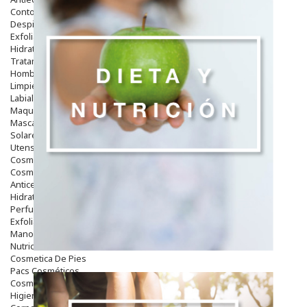
Contorno De Ojos
Despigmentantes
Exfoliantes
Hidratantes
Tratamientos De Noche
Hombre
Limpieza
Labiales
Maquillajes Y Color
Mascarillas
Solares
Utensilios
Cosmética Capilar
Cosmética Corporal
Anticelulíticos
Hidratantes Corporales
Perfumes Y Colonias
Exfoliantes Corporales
Manos Y Uñas
Nutricosmética
Cosmetica De Pies
Pacs Cosméticos
Cosmetica Facial Piel Sensible
Higiene