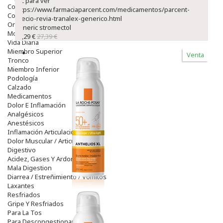
clic para ver
Colirios
https://www.farmaciaparcent.com/medicamentos/parcent-
Complementos Alimentarios.
precio-revia-tranalex-generico.html
Ortopedia - Accesorios
generic stromectol
Movilidad
23,29 €
27,39 €
Vida Diaria
Miembro Superior
Venta
Tronco
Miembro Inferior
Podología
Calzado
Medicamentos
Dolor E Inflamación
Analgésicos
Anestésicos
Inflamación Articulaciones
Dolor Muscular / Articular
Digestivo
Acidez, Gases Y Ardores
Mala Digestion
Diarrea / Estreñimiento / Vómitos
Laxantes
Resfriados
Gripe Y Resfriados
Para La Tos
Para Descongestionar La Nariz