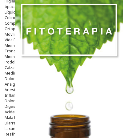
Higiene
óptica
Líquidos Lentillas
Colirios
Complementos Alimentarios.
Ortopedia - Accesorios
Movilidad
Vida Diaria
Miembro Superior
Tronco
Miembro Inferior
Podología
Calzado
Medicamentos
Dolor E Inflamación
Analgésicos
Anestésicos
Inflamación Articulaciones
Dolor Muscular / Articular
Digestivo
Acidez, Gases Y Ardores
Mala Digestion
Diarrea / Estreñimiento / Vómitos
Laxantes
Resfriados