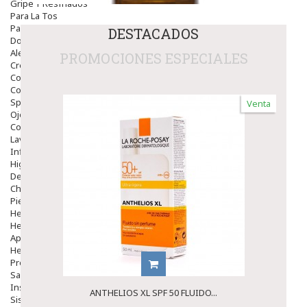
Gripe Y Resfriados
Para La Tos
Para Descongestionar La Nariz
DESTACADOS
Dolor De Garganta
Alergias Y Picaduras
PROMOCIONES ESPECIALES
Cremas
Comprimidos
Colirios
Sprays
Venta
Ojos Y Oidos
Congestión
Lavado Ojos
Inflamación Del Oido (otitis)
Higiene Oido
Deshabituación Tabaquismo
Chicles
Piel
Herpes Y Hongos
Heridas Y úlceras
Aparato Genital
Hemorroides
Protectores Y Emolientes
Salud
Insomnio
ANTHELIOS XL SPF 50 FLUIDO...
Sistema Nervioso