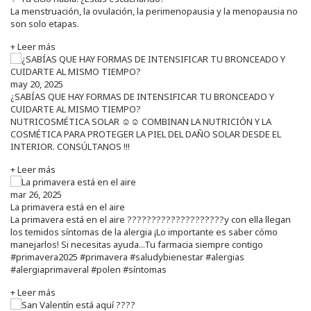
La menstruación, la ovulación, la perimenopausia y la menopausia no
son solo etapas.
+ Leer más
may 20, 2025
¿SABÍAS QUE HAY FORMAS DE INTENSIFICAR TU BRONCEADO Y
CUIDARTE AL MISMO TIEMPO?
NUTRICOSMÉTICA SOLAR ☺️☺️ COMBINAN LA NUTRICIÓN Y LA
COSMÉTICA PARA PROTEGER LA PIEL DEL DAÑO SOLAR DESDE EL
INTERIOR. CONSÚLTANOS !!!
+ Leer más
mar 26, 2025
La primavera está en el aire
La primavera está en el aire ????????????????????y con ella llegan
los temidos síntomas de la alergia ¡Lo importante es saber cómo
manejarlos! Si necesitas ayuda...Tu farmacia siempre contigo
#primavera2025 #primavera #saludybienestar #alergias
#alergiaprimaveral #polen #síntomas
+ Leer más