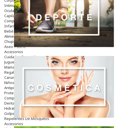
Corporal
Intima
Ocular
Capilar
Complementos
Infantil
Bebé
Alimentación Y Complementos
Chupetes Y Mordedores
Aseo Y Baño
Accesorios
Cuidados Especiales
Juguetes
Mama
Regalos
Canastilla
Niños
Antipiojos
Protección Solar
Complementos Alimentarios
Dentales
Hidratantes
Golpes Y Hematomas
Repelentes De Mosquitos
Accesorios