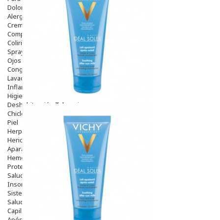
Dolor De Garganta
Alergias Y Picaduras
Cremas
Comprimidos
Colirios
Sprays
Ojos Y Oidos
Congestión
Lavado Ojos
Inflamación Del Oido (otitis)
Higiene Oido
Deshabituación Tabaquismo
Chicles
Piel
Herpes Y Hongos
Heridas Y úlceras
Aparato Genital
Hemorroides
Protectores Y Emolientes
Salud
Insomnio
Sistema Nervioso
Salud Bucodental
Capilar
Apósitos