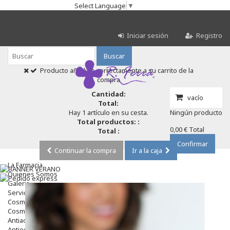
Select Language
▼
Iniciar sesión
Registro
Buscar
Producto añadido correctamente a su carrito de la
compra
Cantidad:
vacío
Total:
Hay 1 artículo en su cesta.
Ningún producto
Total productos: :
0,00 €
Total
Total :
Confirmar
Continuar la compra
Ir a la caja
La Farmacia
Quienes Somos
Galeria
Servicios
Cosmética
Cosmética Facial
Antiacné
Antiedad