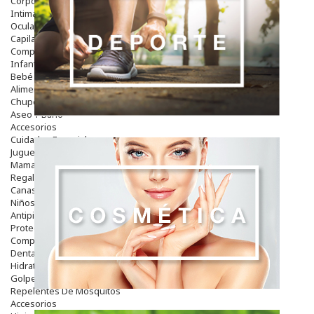
Corporal
Intima
Ocular
Capilar
Complementos
Infantil
Bebé
Alimentación Y Complementos
Chupetes Y Mordedores
Aseo Y Baño
Accesorios
Cuidados Especiales
Juguetes
Mama
Regalos
Canastilla
Niños
Antipiojos
Protección Solar
Complementos Alimentarios
Dentales
Hidratantes
Golpes Y Hematomas
Repelentes De Mosquitos
Accesorios