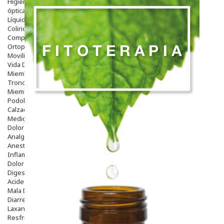
Higiene
óptica
Líquidos Lentillas
Colirios
Complementos Alimentarios.
Ortopedia - Accesorios
Movilidad
Vida Diaria
Miembro Superior
Tronco
Miembro Inferior
Podología
Calzado
Medicamentos
Dolor E Inflamación
Analgésicos
Anestésicos
Inflamación Articulaciones
Dolor Muscular / Articular
Digestivo
Acidez, Gases Y Ardores
Mala Digestion
Diarrea / Estreñimiento / Vómitos
Laxantes
Resfriados