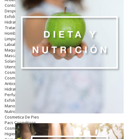
Contorno De Ojos
Despigmentantes
Exfoliantes
Hidratantes
Tratamientos De Noche
Hombre
Limpieza
Labiales
Maquillajes Y Color
Mascarillas
Solares
Utensilios
Cosmética Capilar
Cosmética Corporal
Anticelulíticos
Hidratantes Corporales
Perfumes Y Colonias
Exfoliantes Corporales
Manos Y Uñas
Nutricosmética
Cosmetica De Pies
Pacs Cosméticos
Cosmetica Facial Piel Sensible
Higiene