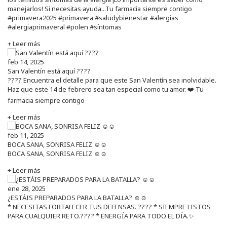
manejarlos! Si necesitas ayuda...Tu farmacia siempre contigo
#primavera2025 #primavera #saludybienestar #alergias
#alergiaprimaveral #polen #síntomas
+ Leer más
feb 14, 2025
San Valentín está aquí ????
???? Encuentra el detalle para que este San Valentín sea inolvidable.
Haz que este 14 de febrero sea tan especial como tu amor. ❤️ Tu
farmacia siempre contigo
+ Leer más
feb 11, 2025
BOCA SANA, SONRISA FELIZ ☺️☺️
BOCA SANA, SONRISA FELIZ ☺️☺️
+ Leer más
ene 28, 2025
¿ESTÁIS PREPARADOS PARA LA BATALLA? ☺️☺️
* NECESITAS FORTALECER TUS DEFENSAS. ????️ * SIEMPRE LISTOS
PARA CUALQUIER RETO.???? * ENERGÍA PARA TODO EL DÍA.✨