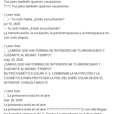
Tus pies también quieren vacaciones
???? Tus pies también quieren vacaciones
+ Leer más
jul 10, 2025
✨ Tu ciclo habla. ¿Estás escuchando?
La menstruación, la ovulación, la perimenopausia y la menopausia no
son solo etapas.
+ Leer más
may 20, 2025
¿SABÍAS QUE HAY FORMAS DE INTENSIFICAR TU BRONCEADO Y
CUIDARTE AL MISMO TIEMPO?
NUTRICOSMÉTICA SOLAR ☺️☺️ COMBINAN LA NUTRICIÓN Y LA
COSMÉTICA PARA PROTEGER LA PIEL DEL DAÑO SOLAR DESDE EL
INTERIOR. CONSÚLTANOS !!!
+ Leer más
mar 26, 2025
La primavera está en el aire
La primavera está en el aire ????????????????????y con ella llegan
los temidos síntomas de la alergia ¡Lo importante es saber cómo