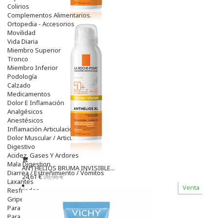
Colirios
Complementos Alimentarios.
Ortopedia - Accesorios
Movilidad
Vida Diaria
Miembro Superior
Tronco
Miembro Inferior
Podología
Calzado
Medicamentos
Dolor E Inflamación
Analgésicos
Anestésicos
Inflamación Articulaciones
Dolor Muscular / Articular
Digestivo
Acidez, Gases Y Ardores
Mala Digestion
ANTHELIOS BRUMA INVISIBLE...
Diarrea / Estreñimiento / Vómitos
24,61 €
28,96 €
Laxantes
Venta
Resfriados
Gripe Y Resfriados
Para La Tos
Para Descongestionar La Nariz