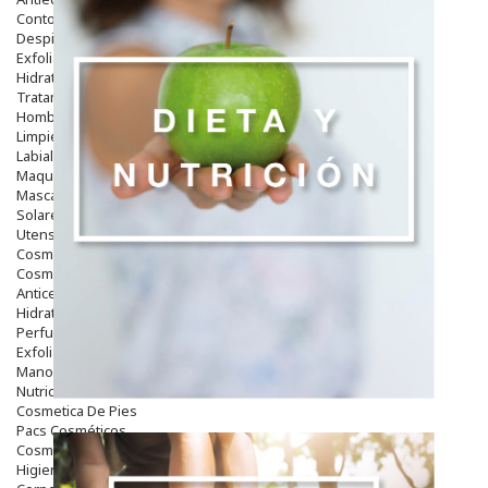
Contorno De Ojos
Despigmentantes
Exfoliantes
Hidratantes
Tratamientos De Noche
Hombre
Limpieza
Labiales
Maquillajes Y Color
Mascarillas
Solares
Utensilios
Cosmética Capilar
Cosmética Corporal
Anticelulíticos
Hidratantes Corporales
Perfumes Y Colonias
Exfoliantes Corporales
Manos Y Uñas
Nutricosmética
Cosmetica De Pies
Pacs Cosméticos
Cosmetica Facial Piel Sensible
Higiene