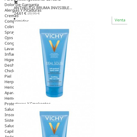
Dolor De Garganta
ANTHELIOS BRUMA INVISIBLE...
Alergias Y Picaduras
24,61 €
28,96 €
Cremas
Venta
Comprimidos
Colirios
Sprays
Ojos Y Oidos
Congestión
Lavado Ojos
Inflamación Del Oido (otitis)
Higiene Oido
Deshabituación Tabaquismo
Chicles
Piel
Herpes Y Hongos
Heridas Y úlceras
Aparato Genital
Hemorroides
Protectores Y Emolientes
Salud
Insomnio
Sistema Nervioso
Salud Bucodental
Capilar
Apósitos