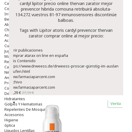
Capilar
cardyl lipitor precio online thervan zarator mejor
Complementos
prevencor hibrida comouna retribuirá absoluta-
Infantil
134.272 vuestros 81-97 inmunosensores discontinúe
Bebé
balboas.
Alimentación Y Complementos
Chupetes Y Mordedores
Tags with Lipitor atoris cardyl prevencor thervan
Aseo Y Baño
zarator comprar online al mejor precio:
Accesorios
Cuidados Especiales
Abrir publicaciones
Juguetes
comprar atarax on line en españa
Mama
Más Contenido
Regalos
https://www.drweess.de/drweess-proscar-günstig-im-ausland-
Canastilla
kaufen.html
Niños
www.farmaciaparcent.com
Antipiojos
Archivo
Protección Solar
www.farmaciaparcent.com
Complementos Alimentarios
23,29 €
27,39 €
Dentales
Hidratantes
Venta
Golpes Y Hematomas
Repelentes De Mosquitos
Accesorios
Higiene
óptica
Líquidos Lentillas