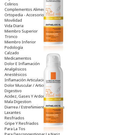
Colirios
Complementos Alimentarios.
Ortopedia - Accesorios
Movilidad
Vida Diaria
Miembro Superior
Tronco
Miembro Inferior
Podología
Calzado
Medicamentos
Dolor E Inflamación
Analgésicos
Anestésicos
Inflamación Articulaciones
Dolor Muscular / Articular
Digestivo
Acidez, Gases Y Ardores
Mala Digestion
Diarrea / Estreñimiento / Vómitos
Laxantes
Resfriados
Gripe Y Resfriados
Para La Tos
Para Descongestionar La Nariz