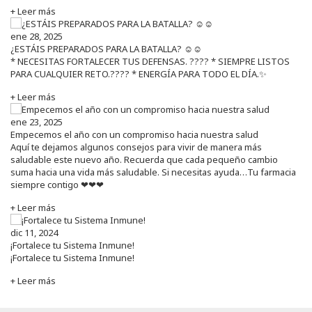
+ Leer más
ene 28, 2025
¿ESTÁIS PREPARADOS PARA LA BATALLA? ☺️☺️
* NECESITAS FORTALECER TUS DEFENSAS. ????️ * SIEMPRE LISTOS
PARA CUALQUIER RETO.???? * ENERGÍA PARA TODO EL DÍA.✨
+ Leer más
ene 23, 2025
Empecemos el año con un compromiso hacia nuestra salud
Aquí te dejamos algunos consejos para vivir de manera más
saludable este nuevo año. Recuerda que cada pequeño cambio
suma hacia una vida más saludable. Si necesitas ayuda…Tu farmacia
siempre contigo ❤❤❤
+ Leer más
dic 11, 2024
¡Fortalece tu Sistema Inmune!
¡Fortalece tu Sistema Inmune!
+ Leer más