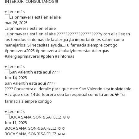
INTERIOR. CONSÚLTANOS !!!
+ Leer más
mar 26, 2025
La primavera está en el aire
La primavera está en el aire ????????????????????y con ella llegan
los temidos síntomas de la alergia ¡Lo importante es saber cómo
manejarlos! Si necesitas ayuda...Tu farmacia siempre contigo
#primavera2025 #primavera #saludybienestar #alergias
#alergiaprimaveral #polen #síntomas
+ Leer más
feb 14, 2025
San Valentín está aquí ????
???? Encuentra el detalle para que este San Valentín sea inolvidable.
Haz que este 14 de febrero sea tan especial como tu amor. ❤️ Tu
farmacia siempre contigo
+ Leer más
feb 11, 2025
BOCA SANA, SONRISA FELIZ ☺️☺️
BOCA SANA, SONRISA FELIZ ☺️☺️