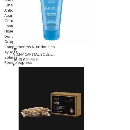
Ginecología
Anticonceptivos
Aparato Genital
Gente Mayor
Cosmética
Higiene
Dentales
Ortopedia
Complementos Nutricionales.
Ayudas
VICHY CAPITAL SOLEIL...
Solares
16,43 €
21,90 €
Pedido express