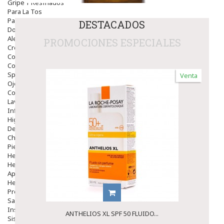
Gripe Y Resfriados
Para La Tos
Para Descongestionar La Nariz
DESTACADOS
Dolor De Garganta
Alergias Y Picaduras
PROMOCIONES ESPECIALES
Cremas
Comprimidos
Colirios
Sprays
Venta
Ojos Y Oidos
Congestión
Lavado Ojos
Inflamación Del Oido (otitis)
Higiene Oido
Deshabituación Tabaquismo
Chicles
Piel
Herpes Y Hongos
Heridas Y úlceras
Aparato Genital
Hemorroides
Protectores Y Emolientes
Salud
Insomnio
ANTHELIOS XL SPF 50 FLUIDO...
Sistema Nervioso