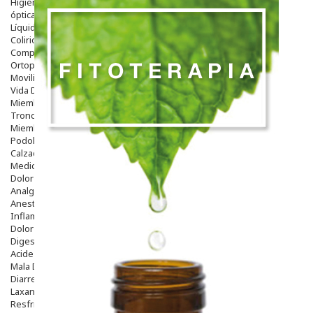
Higiene
óptica
Líquidos Lentillas
Colirios
Complementos Alimentarios.
Ortopedia - Accesorios
Movilidad
Vida Diaria
Miembro Superior
Tronco
Miembro Inferior
Podología
Calzado
Medicamentos
Dolor E Inflamación
Analgésicos
Anestésicos
Inflamación Articulaciones
Dolor Muscular / Articular
Digestivo
Acidez, Gases Y Ardores
Mala Digestion
Diarrea / Estreñimiento / Vómitos
Laxantes
Resfriados