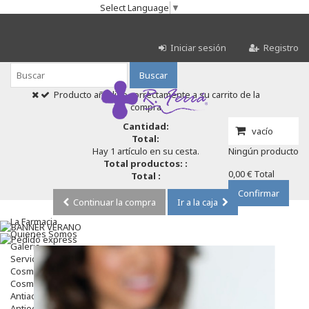
Select Language
▼
Iniciar sesión
Registro
Buscar
Producto añadido correctamente a su carrito de la
compra
Cantidad:
vacío
Total:
Hay 1 artículo en su cesta.
Ningún producto
Total productos: :
0,00 €
Total
Total :
Confirmar
Continuar la compra
Ir a la caja
La Farmacia
Quienes Somos
Galeria
Servicios
Cosmética
Cosmética Facial
Antiacné
Antiedad