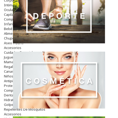
Corporal
Intima
Ocular
Capilar
Complementos
Infantil
Bebé
Alimentación Y Complementos
Chupetes Y Mordedores
Aseo Y Baño
Accesorios
Cuidados Especiales
Juguetes
Mama
Regalos
Canastilla
Niños
Antipiojos
Protección Solar
Complementos Alimentarios
Dentales
Hidratantes
Golpes Y Hematomas
Repelentes De Mosquitos
Accesorios