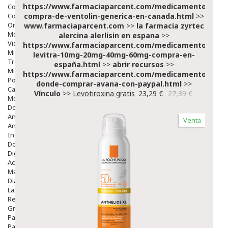
https://www.farmaciaparcent.com/medicamentos/par
Colirios
Complementos Alimentarios.
compra-de-ventolin-generica-en-canada.html
>>
Ortopedia - Accesorios
www.farmaciaparcent.com
>>
la farmacia zyrtec
Movilidad
alercina alerlisin en espana
>>
Vida Diaria
https://www.farmaciaparcent.com/medicamentos/par
Miembro Superior
levitra-10mg-20mg-40mg-60mg-compra-en-
Tronco
españa.html
>>
abrir recursos
>>
Miembro Inferior
https://www.farmaciaparcent.com/medicamentos/par
Podología
donde-comprar-avana-con-paypal.html
>>
Calzado
Vínculo
>>
Levotiroxina gratis
23,29 €
27,39 €
Medicamentos
Dolor E Inflamación
Analgésicos
Venta
Anestésicos
Inflamación Articulaciones
Dolor Muscular / Articular
Digestivo
Acidez, Gases Y Ardores
Mala Digestion
Diarrea / Estreñimiento / Vómitos
Laxantes
Resfriados
Gripe Y Resfriados
Para La Tos
Para Descongestionar La Nariz