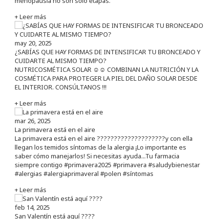
menopausia no son solo etapas.
+ Leer más
may 20, 2025
¿SABÍAS QUE HAY FORMAS DE INTENSIFICAR TU BRONCEADO Y
CUIDARTE AL MISMO TIEMPO?
NUTRICOSMÉTICA SOLAR ☺️☺️ COMBINAN LA NUTRICIÓN Y LA
COSMÉTICA PARA PROTEGER LA PIEL DEL DAÑO SOLAR DESDE
EL INTERIOR. CONSÚLTANOS !!!
+ Leer más
mar 26, 2025
La primavera está en el aire
La primavera está en el aire ????????????????????y con ella
llegan los temidos síntomas de la alergia ¡Lo importante es
saber cómo manejarlos! Si necesitas ayuda...Tu farmacia
siempre contigo #primavera2025 #primavera #saludybienestar
#alergias #alergiaprimaveral #polen #síntomas
+ Leer más
feb 14, 2025
San Valentín está aquí ????