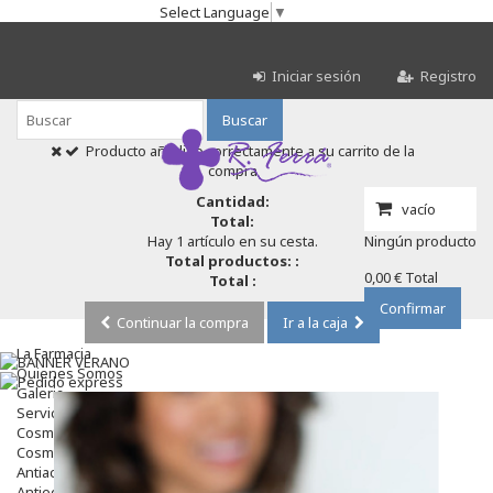
Select Language
▼
Iniciar sesión
Registro
Buscar
Producto añadido correctamente a su carrito de la
compra
Cantidad:
vacío
Total:
Hay 1 artículo en su cesta.
Ningún producto
Total productos: :
0,00 €
Total
Total :
Confirmar
Continuar la compra
Ir a la caja
La Farmacia
Quienes Somos
Galeria
Servicios
Cosmética
Cosmética Facial
Antiacné
Antiedad