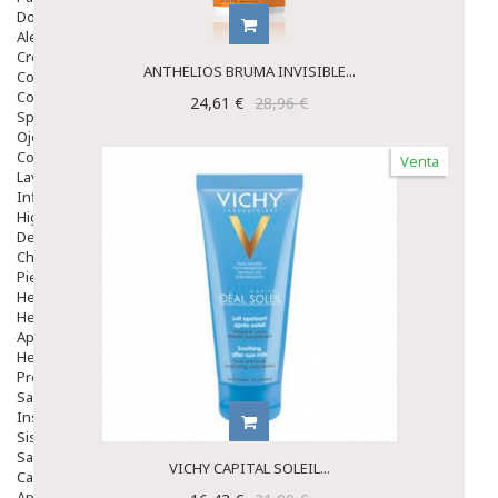
Dolor De Garganta
Alergias Y Picaduras
Cremas
ANTHELIOS BRUMA INVISIBLE...
Comprimidos
Colirios
24,61 €
28,96 €
Sprays
Ojos Y Oidos
Congestión
Venta
Lavado Ojos
Inflamación Del Oido (otitis)
Higiene Oido
Deshabituación Tabaquismo
Chicles
Piel
Herpes Y Hongos
Heridas Y úlceras
Aparato Genital
Hemorroides
Protectores Y Emolientes
Salud
Insomnio
Sistema Nervioso
Salud Bucodental
VICHY CAPITAL SOLEIL...
Capilar
Apósitos