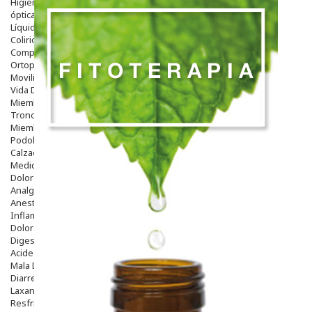
Higiene
óptica
Líquidos Lentillas
Colirios
Complementos Alimentarios.
Ortopedia - Accesorios
Movilidad
Vida Diaria
Miembro Superior
Tronco
Miembro Inferior
Podología
Calzado
Medicamentos
Dolor E Inflamación
Analgésicos
Anestésicos
Inflamación Articulaciones
Dolor Muscular / Articular
Digestivo
Acidez, Gases Y Ardores
Mala Digestion
Diarrea / Estreñimiento / Vómitos
Laxantes
Resfriados