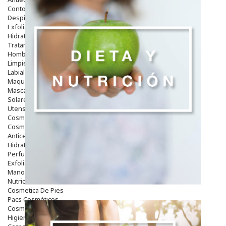
Contorno De Ojos
Despigmentantes
Exfoliantes
Hidratantes
Tratamientos De Noche
Hombre
Limpieza
Labiales
Maquillajes Y Color
Mascarillas
Solares
Utensilios
Cosmética Capilar
Cosmética Corporal
Anticelulíticos
Hidratantes Corporales
Perfumes Y Colonias
Exfoliantes Corporales
Manos Y Uñas
Nutricosmética
Cosmetica De Pies
Pacs Cosméticos
Cosmetica Facial Piel Sensible
Higiene