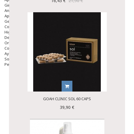
16,43 €
21,90 €
Ginecología
Anticonceptivos
Aparato Genital
Gente Mayor
Cosmética
Higiene
Dentales
Ortopedia
Complementos Nutricionales.
Ayudas
Solares
Pedido express
GOAH CLINIC SOL 60 CAPS
39,90 €