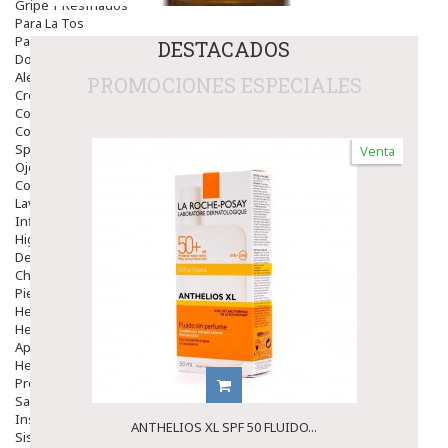
Gripe Y Resfriados
Para La Tos
Para Descongestionar La Nariz
DESTACADOS
Dolor De Garganta
Alergias Y Picaduras
PROMOCIONES ESPECIALES
Cremas
Comprimidos
Colirios
Sprays
Venta
Ojos Y Oidos
Congestión
Lavado Ojos
Inflamación Del Oido (otitis)
Higiene Oido
Deshabituación Tabaquismo
Chicles
Piel
Herpes Y Hongos
Heridas Y úlceras
Aparato Genital
Hemorroides
Protectores Y Emolientes
Salud
Insomnio
ANTHELIOS XL SPF 50 FLUIDO...
Sistema Nervioso