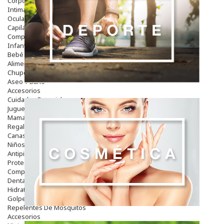
Corporal
Intima
Ocular
Capilar
Complementos
Infantil
Bebé
Alimentación Y Complementos
Chupetes Y Mordedores
Aseo Y Baño
Accesorios
Cuidados Especiales
Juguetes
Mama
Regalos
Canastilla
Niños
Antipiojos
Protección Solar
Complementos Alimentarios
Dentales
Hidratantes
Golpes Y Hematomas
Repelentes De Mosquitos
Accesorios