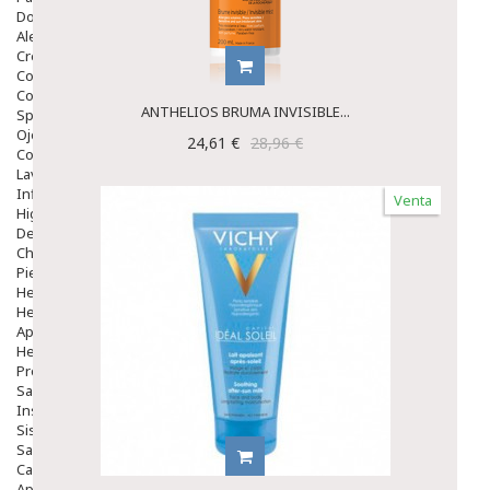
Dolor De Garganta
Alergias Y Picaduras
Cremas
Comprimidos
Colirios
ANTHELIOS BRUMA INVISIBLE...
Sprays
Ojos Y Oidos
24,61 €
28,96 €
Congestión
Lavado Ojos
Inflamación Del Oido (otitis)
Venta
Higiene Oido
Deshabituación Tabaquismo
Chicles
Piel
Herpes Y Hongos
Heridas Y úlceras
Aparato Genital
Hemorroides
Protectores Y Emolientes
Salud
Insomnio
Sistema Nervioso
Salud Bucodental
Capilar
Apósitos