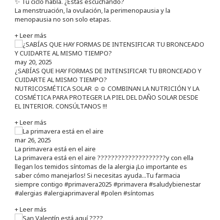
✨ Tu ciclo habla. ¿Estás escuchando?
La menstruación, la ovulación, la perimenopausia y la
menopausia no son solo etapas.
+ Leer más
may 20, 2025
¿SABÍAS QUE HAY FORMAS DE INTENSIFICAR TU BRONCEADO Y
CUIDARTE AL MISMO TIEMPO?
NUTRICOSMÉTICA SOLAR ☺️☺️ COMBINAN LA NUTRICIÓN Y LA
COSMÉTICA PARA PROTEGER LA PIEL DEL DAÑO SOLAR DESDE
EL INTERIOR. CONSÚLTANOS !!!
+ Leer más
mar 26, 2025
La primavera está en el aire
La primavera está en el aire ????????????????????y con ella
llegan los temidos síntomas de la alergia ¡Lo importante es
saber cómo manejarlos! Si necesitas ayuda...Tu farmacia
siempre contigo #primavera2025 #primavera #saludybienestar
#alergias #alergiaprimaveral #polen #síntomas
+ Leer más