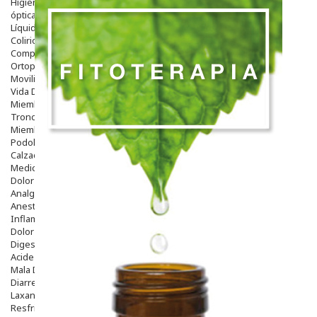
Higiene
óptica
Líquidos Lentillas
Colirios
Complementos Alimentarios.
Ortopedia - Accesorios
Movilidad
Vida Diaria
Miembro Superior
Tronco
Miembro Inferior
Podología
Calzado
Medicamentos
Dolor E Inflamación
Analgésicos
Anestésicos
Inflamación Articulaciones
Dolor Muscular / Articular
Digestivo
Acidez, Gases Y Ardores
Mala Digestion
Diarrea / Estreñimiento / Vómitos
Laxantes
Resfriados