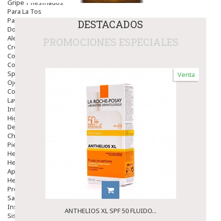
Gripe Y Resfriados
Para La Tos
Para Descongestionar La Nariz
DESTACADOS
Dolor De Garganta
Alergias Y Picaduras
PROMOCIONES ESPECIALES
Cremas
Comprimidos
Colirios
Sprays
Venta
Ojos Y Oidos
Congestión
Lavado Ojos
Inflamación Del Oido (otitis)
Higiene Oido
Deshabituación Tabaquismo
Chicles
Piel
Herpes Y Hongos
Heridas Y úlceras
Aparato Genital
Hemorroides
Protectores Y Emolientes
Salud
Insomnio
ANTHELIOS XL SPF 50 FLUIDO...
Sistema Nervioso