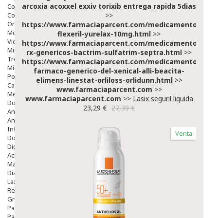
arcoxia acoxxel exxiv torixib entrega rapida 5dias
Colirios
Complementos Alimentarios.
>>
Ortopedia - Accesorios
https://www.farmaciaparcent.com/medicamentos/par
Movilidad
flexeril-yurelax-10mg.html
>>
Vida Diaria
https://www.farmaciaparcent.com/medicamentos/par
Miembro Superior
rx-genericos-bactrim-sulfatrim-septra.html
>>
Tronco
https://www.farmaciaparcent.com/medicamentos/par
Miembro Inferior
farmaco-generico-del-xenical-alli-beacita-
Podología
elimens-linestat-orliloss-orlidunn.html
>>
Calzado
www.farmaciaparcent.com
>>
Medicamentos
www.farmaciaparcent.com
>>
Lasix seguril liquida
Dolor E Inflamación
23,29 €
27,39 €
Analgésicos
Anestésicos
Inflamación Articulaciones
Venta
Dolor Muscular / Articular
Digestivo
Acidez, Gases Y Ardores
Mala Digestion
Diarrea / Estreñimiento / Vómitos
Laxantes
Resfriados
Gripe Y Resfriados
Para La Tos
Para Descongestionar La Nariz