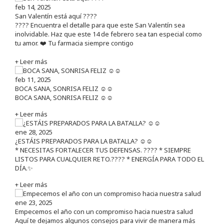
feb 14, 2025
San Valentín está aquí ????
???? Encuentra el detalle para que este San Valentín sea
inolvidable. Haz que este 14 de febrero sea tan especial como
tu amor. ❤️ Tu farmacia siempre contigo
+ Leer más
feb 11, 2025
BOCA SANA, SONRISA FELIZ ☺️☺️
BOCA SANA, SONRISA FELIZ ☺️☺️
+ Leer más
ene 28, 2025
¿ESTÁIS PREPARADOS PARA LA BATALLA? ☺️☺️
* NECESITAS FORTALECER TUS DEFENSAS. ????️ * SIEMPRE
LISTOS PARA CUALQUIER RETO.???? * ENERGÍA PARA TODO EL
DÍA.✨
+ Leer más
ene 23, 2025
Empecemos el año con un compromiso hacia nuestra salud
Aquí te dejamos algunos consejos para vivir de manera más