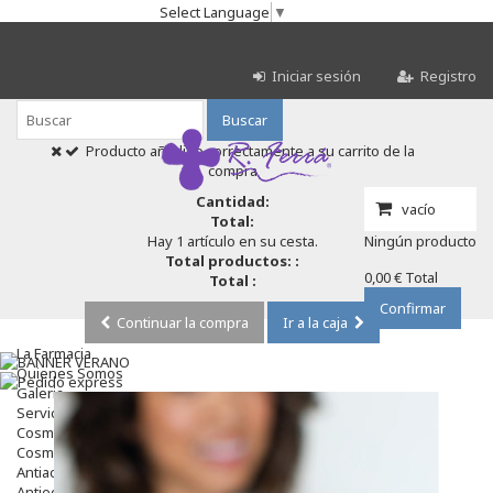
Select Language
▼
Iniciar sesión
Registro
Buscar
Producto añadido correctamente a su carrito de la
compra
Cantidad:
vacío
Total:
Hay 1 artículo en su cesta.
Ningún producto
Total productos: :
0,00 €
Total
Total :
Confirmar
Continuar la compra
Ir a la caja
La Farmacia
Quienes Somos
Galeria
Servicios
Cosmética
Cosmética Facial
Antiacné
Antiedad