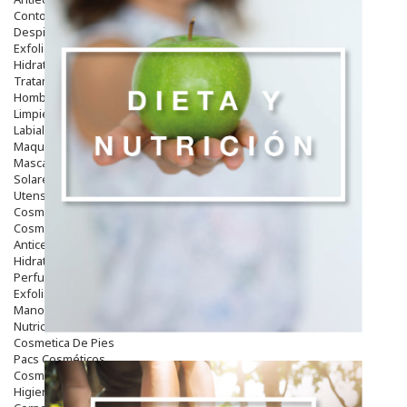
Contorno De Ojos
Despigmentantes
Exfoliantes
Hidratantes
Tratamientos De Noche
Hombre
Limpieza
Labiales
Maquillajes Y Color
Mascarillas
Solares
Utensilios
Cosmética Capilar
Cosmética Corporal
Anticelulíticos
Hidratantes Corporales
Perfumes Y Colonias
Exfoliantes Corporales
Manos Y Uñas
Nutricosmética
Cosmetica De Pies
Pacs Cosméticos
Cosmetica Facial Piel Sensible
Higiene