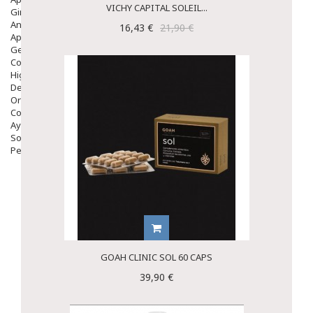
VICHY CAPITAL SOLEIL...
Ginecología
Anticonceptivos
16,43 €
21,90 €
Aparato Genital
Gente Mayor
Cosmética
Higiene
Dentales
Ortopedia
Complementos Nutricionales.
Ayudas
Solares
Pedido express
GOAH CLINIC SOL 60 CAPS
39,90 €